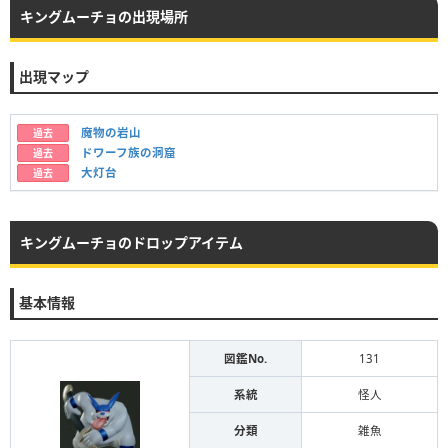
キングムーチョの出現場所
出現マップ
魔物の岩山
過去
ドワーフ族の洞窟
過去
大灯台
過去
キングムーチョのドロップアイテム
基本情報
図鑑No.
131
系統
怪人
分類
雑魚