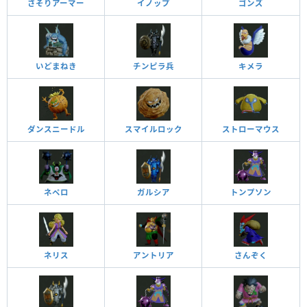
さそりアーマー
イノップ
ゴンズ
いどまねき
チンピラ兵
キメラ
ダンスニードル
スマイルロック
ストローマウス
ネペロ
ガルシア
トンプソン
ネリス
アントリア
さんぞく