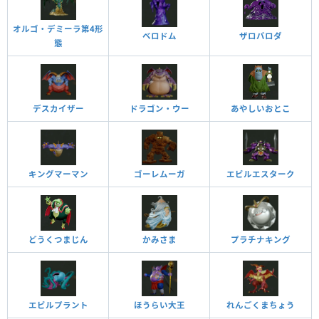
オルゴ・デミーラ第4形
ベロドム
ザロバロダ
態
デスカイザー
ドラゴン・ウー
あやしいおとこ
キングマーマン
ゴーレムーガ
エビルエスターク
どうくつまじん
かみさま
プラチナキング
エビルプラント
ほうらい大王
れんごくまちょう