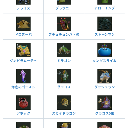
テラミス
ブラウニー
アローインプ
ドロヌーバ
ブチュチュンパ・強
ストーンマン
ダンビラムーチョ
ドラゴン
キングスライム
海底のゴースト
グラコス
ダッシュラン
ツボック
スカイドラゴン
グラコス5世