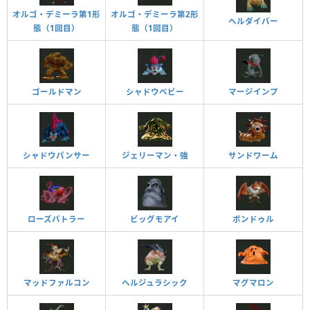
オルゴ・デミーラ第1形
オルゴ・デミーラ第2形
ヘルダイバー
態（1回目）
態（1回目）
ゴールドマン
シャドウベビー
マージインプ
ジェリーマン・強
サンドワーム
シャドウパンサー
ローズバトラー
ビッグモアイ
ボンドゥル
マッドファルコン
ヘルジュラシック
マグマロン