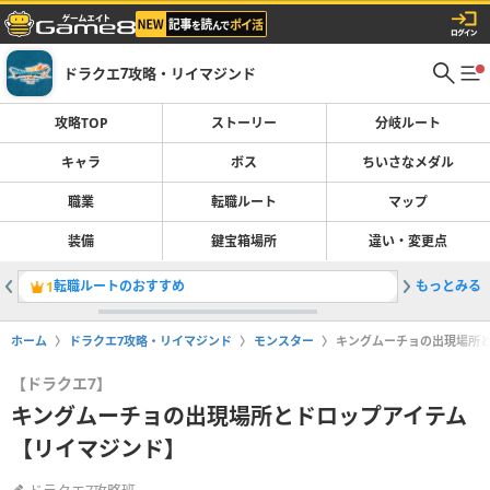
ドラクエ7攻略・リイマジンド
攻略TOP
ストーリー
分岐ルート
キャラ
ボス
ちいさなメダル
職業
転職ルート
マップ
装備
鍵宝箱場所
違い・変更点
転職ルートのおすすめ
もっとみる
1
2
ホーム
ドラクエ7攻略・リイマジンド
モンスター
キングムーチョの出現場所
【ドラクエ7】
キングムーチョの出現場所とドロップアイテム
【リイマジンド】