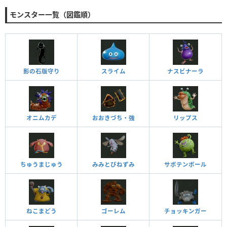
モンスター一覧（図鑑順）
影の石版守り
スライム
ナスビナーラ
オニムカデ
おおきづち・強
リップス
ちゅうまじゅう
みみとびねずみ
サボテンボール
ねこまどう
ゴーレム
チョッキンガー