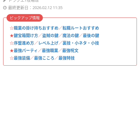
ドラクエ7攻略班
最終更新日：2026.02.12 11:35
ピックアップ情報
☆
職業の掛け持ちおすすめ
／
転職ルートおすすめ
★
鍵宝箱開け方
／
盗賊の鍵
／
魔法の鍵
／
最後の鍵
☆
序盤進め方
／
レベル上げ
／
裏技・小ネタ・小技
★
最強パーティ
／
最強職業
／
最強呪文
☆
最強装備
／
最強こころ
／
最強特技