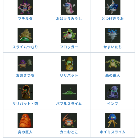
マチルダ
おばけうみうし
とつげきうお
スライムつむり
フロッガー
かまいたち
おおきづち
リリパット
森の番人
リリパット・強
バブルスライム
インプ
炎の巨人
カニおとこ
ホイミスライム