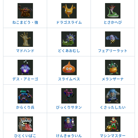
ねこまどう・強
ドラゴスライム
とさかへび
マドハンド
どくあおむし
フェアリーラット
デス・アミーゴ
スライムベス
メランザーナ
からくり兵
びっくりサタン
くさったしたい
ひとくいばこ
けんきゅういん
マシンマスター