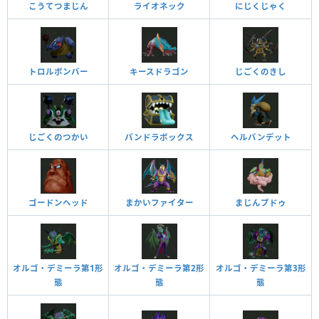
こうてつまじん
ライオネック
にじくじゃく
トロルボンバー
キースドラゴン
じごくのきし
じごくのつかい
パンドラボックス
ヘルバンデット
ゴードンヘッド
まかいファイター
まじんブドゥ
オルゴ・デミーラ第1形
オルゴ・デミーラ第2形
オルゴ・デミーラ第3形
態
態
態