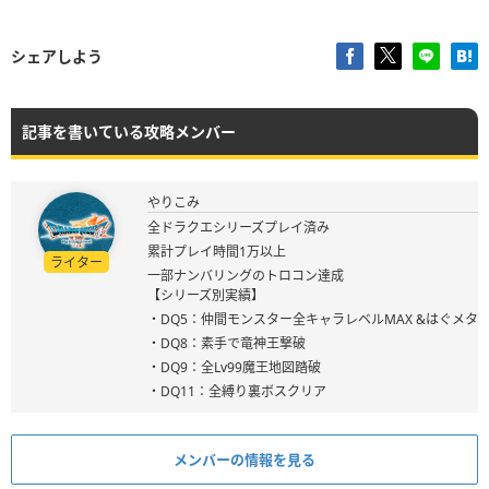
シェアしよう
記事を書いている攻略メンバー
やりこみ
全ドラクエシリーズプレイ済み
累計プレイ時間1万以上
ライター
一部ナンバリングのトロコン達成
【シリーズ別実績】
・DQ5：仲間モンスター全キャラレベルMAX &はぐメタ
・DQ8：素手で竜神王撃破
・DQ9：全Lv99魔王地図踏破
・DQ11：全縛り裏ボスクリア
メンバーの情報を見る