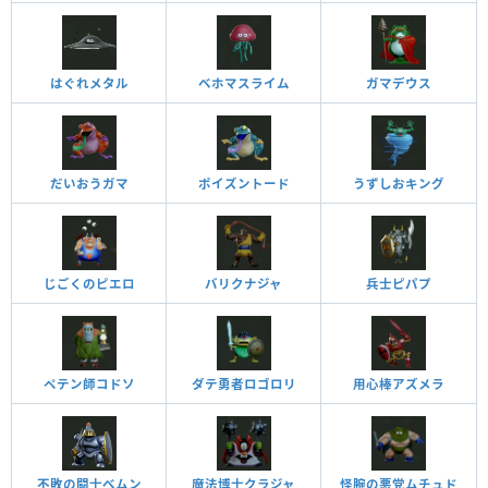
はぐれメタル
ベホマスライム
ガマデウス
だいおうガマ
ポイズントード
うずしおキング
じごくのピエロ
バリクナジャ
兵士ピパプ
ペテン師コドソ
ダテ勇者ロゴロリ
用心棒アズメラ
不敗の闘士ベムン
魔法博士クラジャ
怪腕の悪党ムチュド