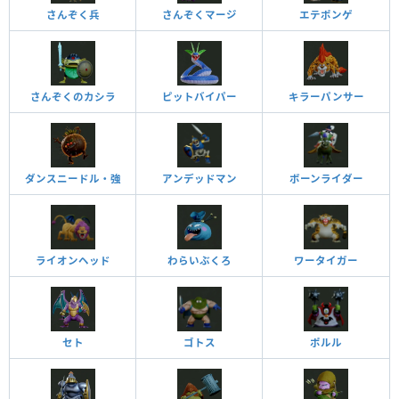
さんぞく兵
さんぞくマージ
エテポンゲ
さんぞくのカシラ
ピットバイパー
キラーパンサー
ダンスニードル・強
アンデッドマン
ボーンライダー
ライオンヘッド
わらいぶくろ
ワータイガー
セト
ゴトス
ポルル