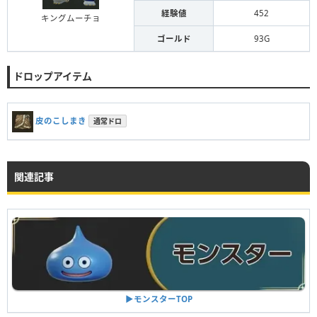
経験値
452
キングムーチョ
ゴールド
93G
ドロップアイテム
皮のこしまき
通常ドロ
関連記事
▶︎モンスターTOP