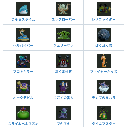
つららスライム
エレフローパー
レノファイター
ヘルバイパー
ジェリーマン
ばくだん岩
プロトキラー
あくま神官
ファイヤーキッズ
オークデビル
じごくの番人
ランプのまおう
スライムベホマズン
マキマキ
タイムマスター