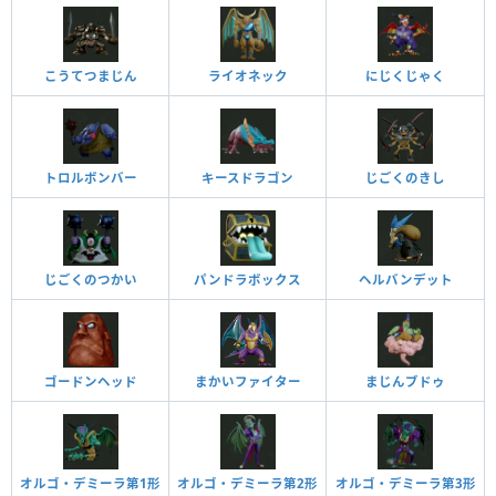
こうてつまじん
ライオネック
にじくじゃく
トロルボンバー
キースドラゴン
じごくのきし
じごくのつかい
パンドラボックス
ヘルバンデット
ゴードンヘッド
まかいファイター
まじんブドゥ
オルゴ・デミーラ第1形
オルゴ・デミーラ第2形
オルゴ・デミーラ第3形