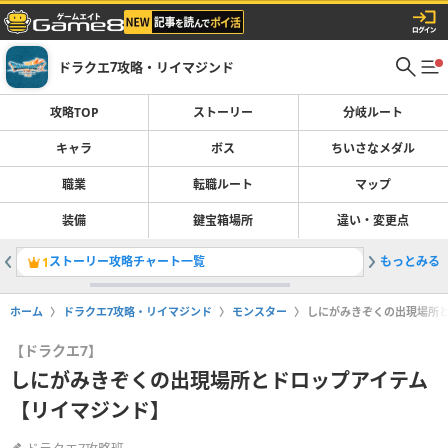
ドラクエ7攻略・リイマジンド
攻略TOP
ストーリー
分岐ルート
キャラ
ボス
ちいさなメダル
職業
転職ルート
マップ
装備
鍵宝箱場所
違い・変更点
ストーリー攻略チャート一覧
もっとみる
転職ルー
1
2
ホーム
ドラクエ7攻略・リイマジンド
モンスター
しにがみきぞくの出現場所
【ドラクエ7】
しにがみきぞくの出現場所とドロップアイテム
【リイマジンド】