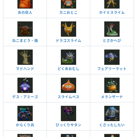
炎の巨人
カニおとこ
ホイミスライム
ねこまどう・強
ドラゴスライム
とさかへび
マドハンド
どくあおむし
フェアリーラット
デス・アミーゴ
スライムベス
メランザーナ
からくり兵
びっくりサタン
くさったしたい