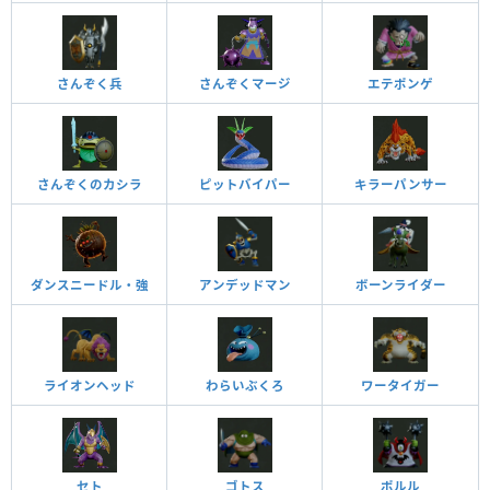
さんぞく兵
さんぞくマージ
エテポンゲ
さんぞくのカシラ
ピットバイパー
キラーパンサー
ダンスニードル・強
アンデッドマン
ボーンライダー
ライオンヘッド
わらいぶくろ
ワータイガー
セト
ゴトス
ポルル