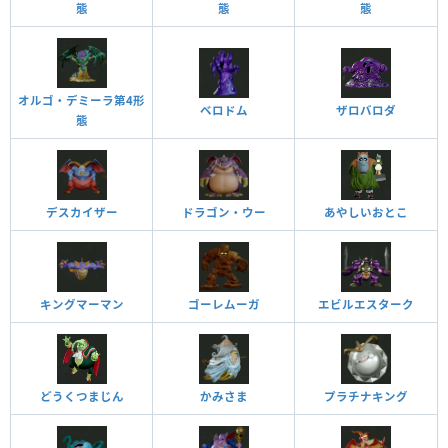
態
態
態
オルゴ・デミーラ第4形
ベロドム
ザロバロダ
態
デスカイザー
ドラゴン・ウー
あやしいおとこ
キングマーマン
ゴーレムーガ
エビルエスターク
どうくつまじん
かみさま
プラチナキング