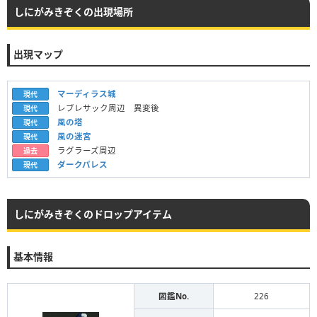
しにがみきぞくの出現場所
出現マップ
マーディラス城
現代
レブレサック周辺 異変後
現代
風の塔
現代
風の迷宮
現代
ラグラーズ周辺
過去
ダークパレス
現代
しにがみきぞくのドロップアイテム
基本情報
図鑑No.
226