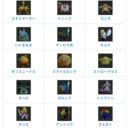
さそりアーマー
イノップ
ゴンズ
いどまねき
チンピラ兵
キメラ
ダンスニードル
スマイルロック
ストローマウス
ネペロ
ガルシア
トンプソン
ネリス
アントリア
さんぞく