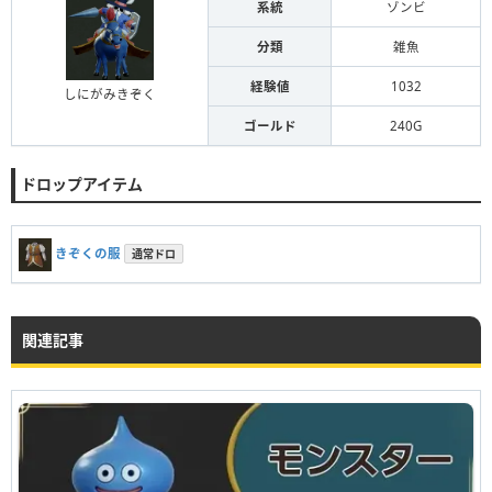
系統
ゾンビ
分類
雑魚
経験値
1032
しにがみきぞく
ゴールド
240G
ドロップアイテム
きぞくの服
通常ドロ
関連記事