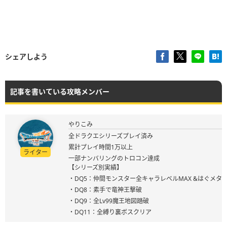
シェアしよう
記事を書いている攻略メンバー
やりこみ
全ドラクエシリーズプレイ済み
累計プレイ時間1万以上
ライター
一部ナンバリングのトロコン達成
【シリーズ別実績】
・DQ5：仲間モンスター全キャラレベルMAX &はぐメタ
・DQ8：素手で竜神王撃破
・DQ9：全Lv99魔王地図踏破
・DQ11：全縛り裏ボスクリア