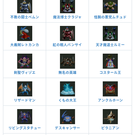
不敗の闘士ベムン
魔法博士クラジャ
怪腕の悪党ムチュド
大義賊レトカンカ
紅の戦人バンサイ
天才魔道士ルミー
剣聖ヴィゾエ
無名の英雄
コスタール王
リザードマン
くもの大王
アンクルホーン
リビングスタチュー
デスキャンサー
ピラニアン