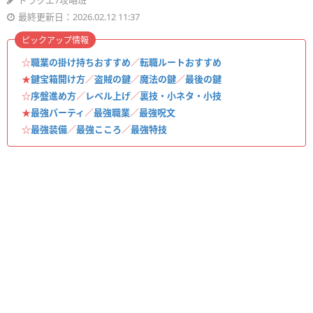
ドラクエ7攻略班
最終更新日：2026.02.12 11:37
ピックアップ情報
☆
職業の掛け持ちおすすめ
／
転職ルートおすすめ
★
鍵宝箱開け方
／
盗賊の鍵
／
魔法の鍵
／
最後の鍵
☆
序盤進め方
／
レベル上げ
／
裏技・小ネタ・小技
★
最強パーティ
／
最強職業
／
最強呪文
☆
最強装備
／
最強こころ
／
最強特技