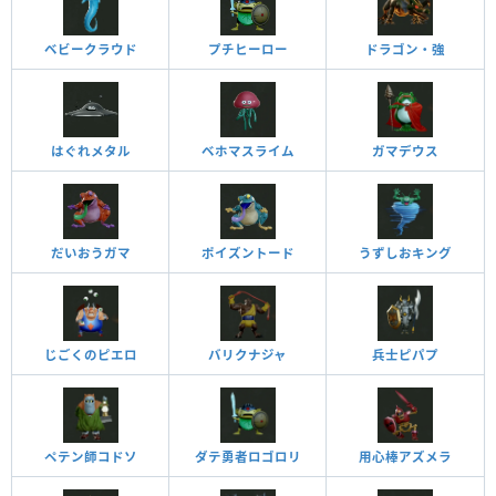
ベビークラウド
プチヒーロー
ドラゴン・強
はぐれメタル
ベホマスライム
ガマデウス
だいおうガマ
ポイズントード
うずしおキング
じごくのピエロ
バリクナジャ
兵士ピパプ
ペテン師コドソ
ダテ勇者ロゴロリ
用心棒アズメラ