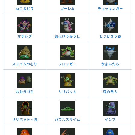
ねこまどう
ゴーレム
チョッキンガー
マチルダ
おばけうみうし
とつげきうお
スライムつむり
フロッガー
かまいたち
おおきづち
リリパット
森の番人
リリパット・強
バブルスライム
インプ