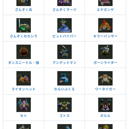
さんぞく兵
さんぞくマージ
エテポンゲ
さんぞくのカシラ
ピットバイパー
キラーパンサー
ダンスニードル・強
アンデッドマン
ボーンライダー
ライオンヘッド
わらいぶくろ
ワータイガー
セト
ゴトス
ポルル