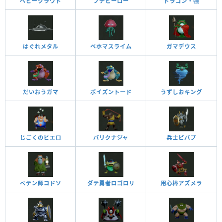
ベビークラウド
プチヒーロー
ドラゴン・強
はぐれメタル
ベホマスライム
ガマデウス
だいおうガマ
ポイズントード
うずしおキング
じごくのピエロ
バリクナジャ
兵士ピパプ
ペテン師コドソ
ダテ勇者ロゴロリ
用心棒アズメラ