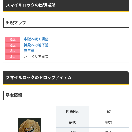
スマイルロックの出現場所
出現マップ
牢獄へ続く洞窟
過去
神殿への地下道
過去
魔王像
過去
ハーメリア周辺
過去
スマイルロックのドロップアイテム
基本情報
図鑑No.
62
系統
物質