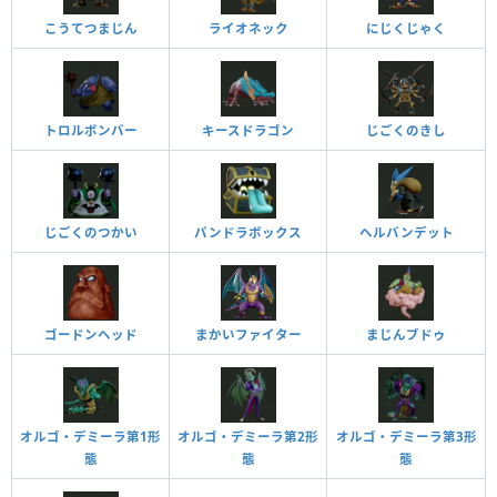
こうてつまじん
ライオネック
にじくじゃく
トロルボンバー
キースドラゴン
じごくのきし
じごくのつかい
パンドラボックス
ヘルバンデット
ゴードンヘッド
まかいファイター
まじんブドゥ
オルゴ・デミーラ第1形
オルゴ・デミーラ第2形
オルゴ・デミーラ第3形
態
態
態