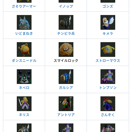
さそりアーマー
イノップ
ゴンズ
いどまねき
チンピラ兵
キメラ
ダンスニードル
スマイルロック
ストローマウス
ネペロ
ガルシア
トンプソン
ネリス
アントリア
さんぞく