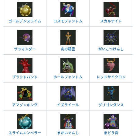
ゴールデンスライム
コスモファントム
スカルナイト
サラマンダー
炎の精霊
がいこつけんし
ブラッドハンド
ホールファントム
レッドサイクロン
アマゾンキング
イズライール
グリゴンダンス
スライムエンペラー
まかいぐんし
まどう兵