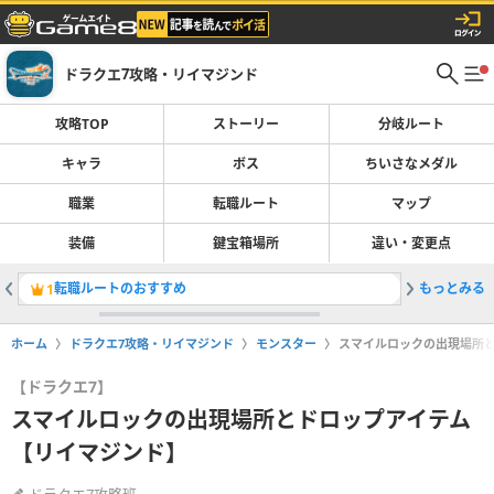
ドラクエ7攻略・リイマジンド
攻略TOP
ストーリー
分岐ルート
キャラ
ボス
ちいさなメダル
職業
転職ルート
マップ
装備
鍵宝箱場所
違い・変更点
転職ルートのおすすめ
もっとみる
ストーリ
1
2
ホーム
ドラクエ7攻略・リイマジンド
モンスター
スマイルロックの出現場所
【ドラクエ7】
スマイルロックの出現場所とドロップアイテム
【リイマジンド】