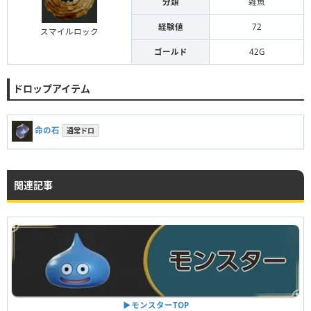
分類
雑魚
経験値
72
スマイルロック
ゴールド
42G
ドロップアイテム
命の石
通常ドロ
関連記事
▶︎モンスターTOP