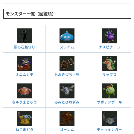
モンスター一覧（図鑑順）
影の石版守り
スライム
ナスビナーラ
オニムカデ
おおきづち・強
リップス
ちゅうまじゅう
みみとびねずみ
サボテンボール
ねこまどう
ゴーレム
チョッキンガー