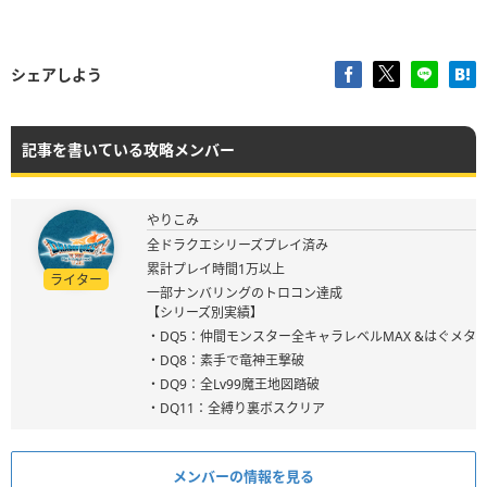
シェアしよう
記事を書いている攻略メンバー
やりこみ
全ドラクエシリーズプレイ済み
累計プレイ時間1万以上
ライター
一部ナンバリングのトロコン達成
【シリーズ別実績】
・DQ5：仲間モンスター全キャラレベルMAX &はぐメタ
・DQ8：素手で竜神王撃破
・DQ9：全Lv99魔王地図踏破
・DQ11：全縛り裏ボスクリア
メンバーの情報を見る