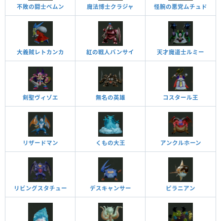
不敗の闘士ベムン
魔法博士クラジャ
怪腕の悪党ムチュド
大義賊レトカンカ
紅の戦人バンサイ
天才魔道士ルミー
剣聖ヴィゾエ
無名の英雄
コスタール王
リザードマン
くもの大王
アンクルホーン
リビングスタチュー
デスキャンサー
ピラニアン