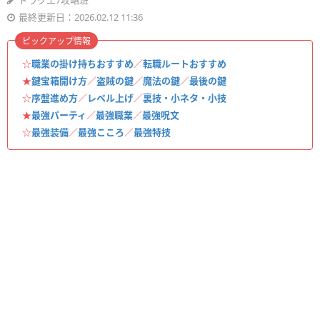
ドラクエ7攻略班
最終更新日：2026.02.12 11:36
ピックアップ情報
☆
職業の掛け持ちおすすめ
／
転職ルートおすすめ
★
鍵宝箱開け方
／
盗賊の鍵
／
魔法の鍵
／
最後の鍵
☆
序盤進め方
／
レベル上げ
／
裏技・小ネタ・小技
★
最強パーティ
／
最強職業
／
最強呪文
☆
最強装備
／
最強こころ
／
最強特技