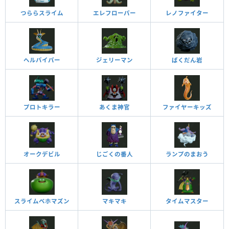
つららスライム
エレフローパー
レノファイター
ヘルバイパー
ジェリーマン
ばくだん岩
プロトキラー
あくま神官
ファイヤーキッズ
オークデビル
じごくの番人
ランプのまおう
スライムベホマズン
マキマキ
タイムマスター