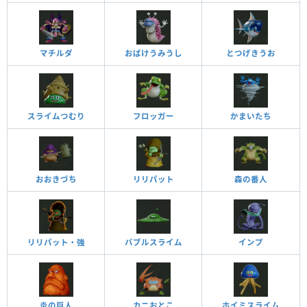
マチルダ
おばけうみうし
とつげきうお
スライムつむり
フロッガー
かまいたち
おおきづち
リリパット
森の番人
リリパット・強
バブルスライム
インプ
炎の巨人
カニおとこ
ホイミスライム