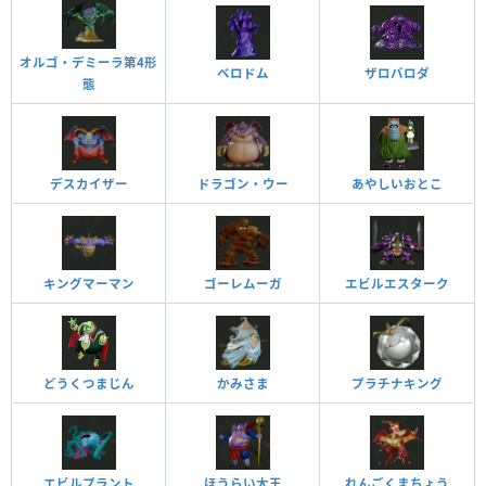
オルゴ・デミーラ第4形
ベロドム
ザロバロダ
態
デスカイザー
ドラゴン・ウー
あやしいおとこ
キングマーマン
ゴーレムーガ
エビルエスターク
どうくつまじん
かみさま
プラチナキング
エビルプラント
ほうらい大王
れんごくまちょう