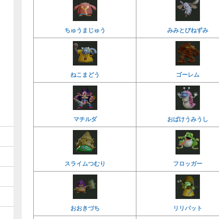
ちゅうまじゅう
みみとびねずみ
ねこまどう
ゴーレム
マチルダ
おばけうみうし
スライムつむり
フロッガー
おおきづち
リリパット