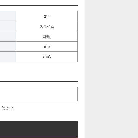
214
スライム
雑魚
870
450G
ください。