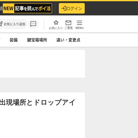
活
ログイン
お気に入り追加
ご意見
MENU
お気に入り
プ
装備
鍵宝箱場所
違い・変更点
の出現場所とドロップアイ