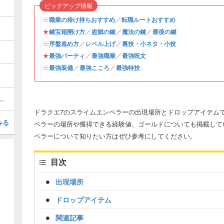
ピックアップ情報
☆
／
職業の掛け持ちおすすめ
転職ルートおすすめ
★
／
／
／
鍵宝箱開け方
盗賊の鍵
魔法の鍵
最後の鍵
☆
／
／
序盤進め方
レベル上げ
裏技・小ネタ・小技
★
／
／
最強パーティ
最強職業
最強呪文
☆
／
／
最強装備
最強こころ
最強特技
手場所と景品一覧・全100個網羅
ドラクエ7のスライムエンペラーの出現場所とドロップアイテムで
みる
ペラーの場所や獲得できる経験値、ゴールドについても掲載して
ペラーについて知りたい方はぜひ参考にしてください。
目次
出現場所
ドロップアイテム
関連記事