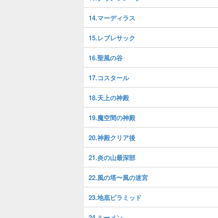
14.マーディラス
15.レブレサック
16.聖風の谷
17.コスタール
18.天上の神殿
19.魔空間の神殿
20.神殿クリア後
21.炎の山最深部
22.風の塔〜風の迷宮
23.地底ピラミッド
24.ルーメン