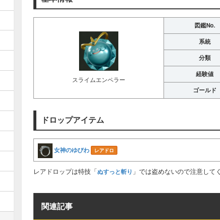
図鑑No.
系統
分類
経験値
スライムエンペラー
ゴールド
ドロップアイテム
女神のゆびわ
レアドロ
レアドロップは特技「
」では盗めないので注意して
ぬすっと斬り
関連記事