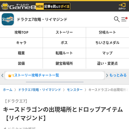
ドラクエ7攻略・リイマジンド
攻略TOP
ストーリー
分岐ルート
キャラ
ボス
ちいさなメダル
職業
転職ルート
マップ
装備
鍵宝箱場所
違い・変更点
ストーリー攻略チャート一覧
もっとみる
転職ルー
1
2
ホーム
ドラクエ7攻略・リイマジンド
モンスター
キースドラゴンの出現場所
【ドラクエ7】
キースドラゴンの出現場所とドロップアイテム
【リイマジンド】