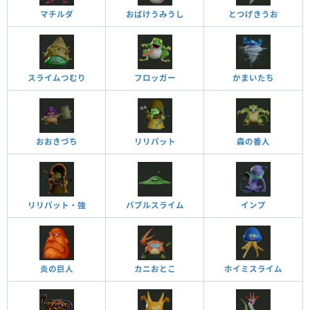
マチルダ
おばけうみうし
とつげきうお
スライムつむり
フロッガー
かまいたち
おおきづち
リリパット
森の番人
リリパット・強
バブルスライム
インプ
炎の巨人
カニおとこ
ホイミスライム