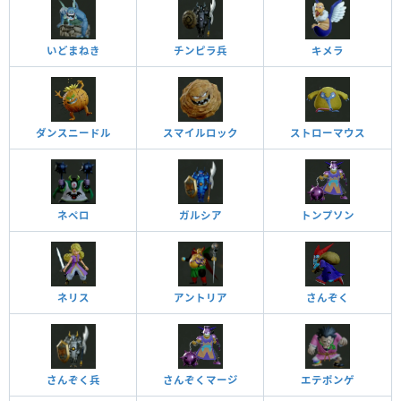
いどまねき
チンピラ兵
キメラ
ダンスニードル
スマイルロック
ストローマウス
ネペロ
ガルシア
トンプソン
ネリス
アントリア
さんぞく
さんぞく兵
さんぞくマージ
エテポンゲ