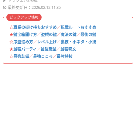
ドラクエ7攻略班
最終更新日：2026.02.12 11:35
ピックアップ情報
☆
職業の掛け持ちおすすめ
／
転職ルートおすすめ
★
鍵宝箱開け方
／
盗賊の鍵
／
魔法の鍵
／
最後の鍵
☆
序盤進め方
／
レベル上げ
／
裏技・小ネタ・小技
★
最強パーティ
／
最強職業
／
最強呪文
☆
最強装備
／
最強こころ
／
最強特技