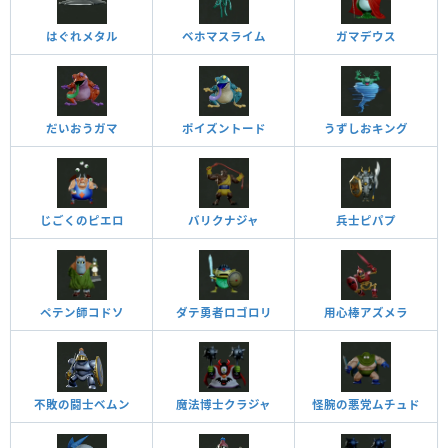
はぐれメタル
ベホマスライム
ガマデウス
だいおうガマ
ポイズントード
うずしおキング
じごくのピエロ
バリクナジャ
兵士ピパプ
ペテン師コドソ
ダテ勇者ロゴロリ
用心棒アズメラ
不敗の闘士ベムン
魔法博士クラジャ
怪腕の悪党ムチュド