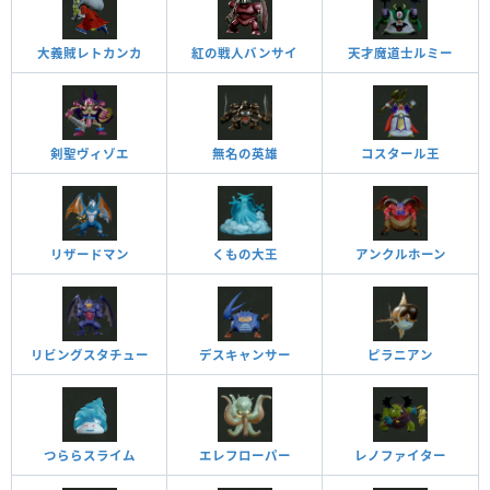
大義賊レトカンカ
紅の戦人バンサイ
天才魔道士ルミー
剣聖ヴィゾエ
無名の英雄
コスタール王
リザードマン
くもの大王
アンクルホーン
リビングスタチュー
デスキャンサー
ピラニアン
つららスライム
エレフローパー
レノファイター