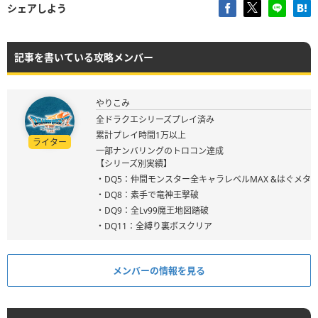
シェアしよう
記事を書いている攻略メンバー
やりこみ
全ドラクエシリーズプレイ済み
累計プレイ時間1万以上
ライター
一部ナンバリングのトロコン達成
【シリーズ別実績】
・DQ5：仲間モンスター全キャラレベルMAX &はぐメタ
・DQ8：素手で竜神王撃破
・DQ9：全Lv99魔王地図踏破
・DQ11：全縛り裏ボスクリア
メンバーの情報を見る