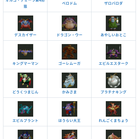
オルゴ・デミーラ第4形
ベロドム
ザロバロダ
態
デスカイザー
ドラゴン・ウー
あやしいおとこ
キングマーマン
ゴーレムーガ
エビルエスターク
どうくつまじん
かみさま
プラチナキング
エビルプラント
ほうらい大王
れんごくまちょう