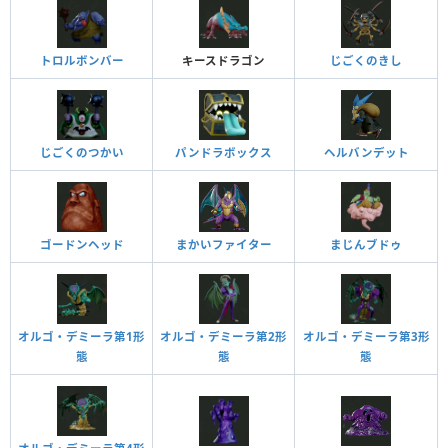
トロルボンバー
キースドラゴン
じごくのきし
じごくのつかい
パンドラボックス
ヘルバンデット
ゴードンヘッド
まかいファイター
まじんブドゥ
オルゴ・デミーラ第1形
オルゴ・デミーラ第2形
オルゴ・デミーラ第3形
態
態
態