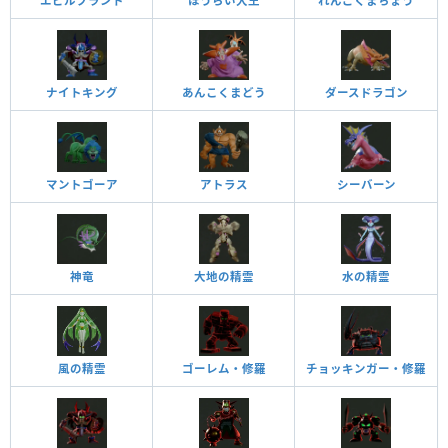
エビルプラント
ほうらい大王
れんごくまちょう
ナイトキング
あんこくまどう
ダースドラゴン
マントゴーア
アトラス
シーバーン
神竜
大地の精霊
水の精霊
風の精霊
ゴーレム・修羅
チョッキンガー・修羅