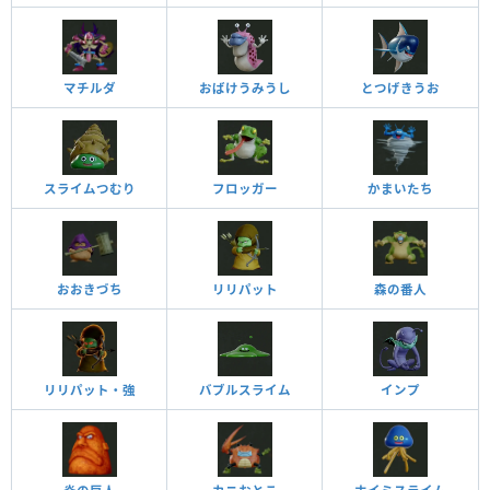
マチルダ
おばけうみうし
とつげきうお
スライムつむり
フロッガー
かまいたち
おおきづち
リリパット
森の番人
リリパット・強
バブルスライム
インプ