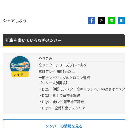
シェアしよう
記事を書いている攻略メンバー
やりこみ
全ドラクエシリーズプレイ済み
累計プレイ時間1万以上
ライター
一部ナンバリングのトロコン達成
【シリーズ別実績】
・DQ5：仲間モンスター全キャラレベルMAX &はぐメタ
・DQ8：素手で竜神王撃破
・DQ9：全Lv99魔王地図踏破
・DQ11：全縛り裏ボスクリア
メンバーの情報を見る