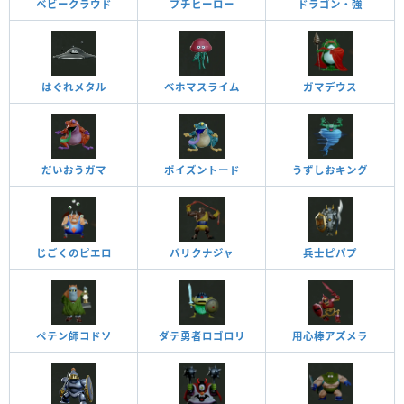
ベビークラウド
プチヒーロー
ドラゴン・強
はぐれメタル
ベホマスライム
ガマデウス
だいおうガマ
ポイズントード
うずしおキング
じごくのピエロ
バリクナジャ
兵士ピパプ
ペテン師コドソ
ダテ勇者ロゴロリ
用心棒アズメラ