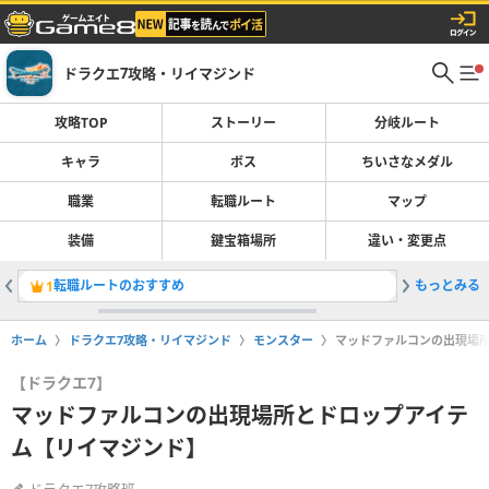
ドラクエ7攻略・リイマジンド
攻略TOP
ストーリー
分岐ルート
キャラ
ボス
ちいさなメダル
職業
転職ルート
マップ
装備
鍵宝箱場所
違い・変更点
転職ルートのおすすめ
もっとみる
ストーリ
1
2
ホーム
ドラクエ7攻略・リイマジンド
モンスター
マッドファルコンの出現場
【ドラクエ7】
マッドファルコンの出現場所とドロップアイテ
ム【リイマジンド】