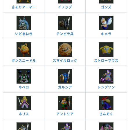
さそりアーマー
イノップ
ゴンズ
いどまねき
チンピラ兵
キメラ
ダンスニードル
スマイルロック
ストローマウス
ネペロ
ガルシア
トンプソン
ネリス
アントリア
さんぞく