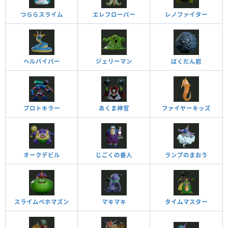
つららスライム
エレフローパー
レノファイター
ヘルバイパー
ジェリーマン
ばくだん岩
プロトキラー
あくま神官
ファイヤーキッズ
オークデビル
じごくの番人
ランプのまおう
スライムベホマズン
マキマキ
タイムマスター