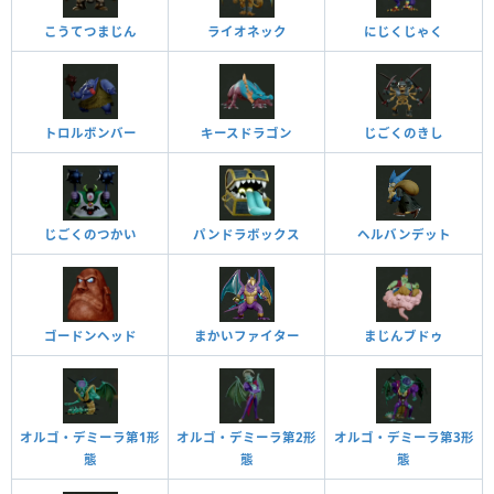
こうてつまじん
ライオネック
にじくじゃく
トロルボンバー
キースドラゴン
じごくのきし
じごくのつかい
パンドラボックス
ヘルバンデット
ゴードンヘッド
まかいファイター
まじんブドゥ
オルゴ・デミーラ第1形
オルゴ・デミーラ第2形
オルゴ・デミーラ第3形
態
態
態