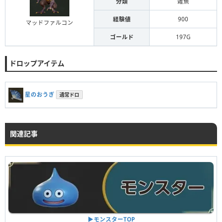
分類
雑魚
経験値
900
マッドファルコン
ゴールド
197G
ドロップアイテム
星のおうぎ
通常ドロ
関連記事
▶︎モンスターTOP