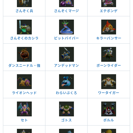
さんぞく兵
さんぞくマージ
エテポンゲ
さんぞくのカシラ
ピットバイパー
キラーパンサー
ダンスニードル・強
アンデッドマン
ボーンライダー
ライオンヘッド
わらいぶくろ
ワータイガー
セト
ゴトス
ポルル