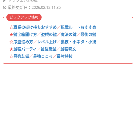
ドラクエ7攻略班
最終更新日：2026.02.12 11:35
ピックアップ情報
☆
職業の掛け持ちおすすめ
／
転職ルートおすすめ
★
鍵宝箱開け方
／
盗賊の鍵
／
魔法の鍵
／
最後の鍵
☆
序盤進め方
／
レベル上げ
／
裏技・小ネタ・小技
★
最強パーティ
／
最強職業
／
最強呪文
☆
最強装備
／
最強こころ
／
最強特技