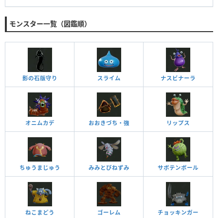
モンスター一覧（図鑑順）
影の石版守り
スライム
ナスビナーラ
オニムカデ
おおきづち・強
リップス
ちゅうまじゅう
みみとびねずみ
サボテンボール
ねこまどう
ゴーレム
チョッキンガー