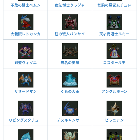
不敗の闘士ベムン
魔法博士クラジャ
怪腕の悪党ムチュド
大義賊レトカンカ
紅の戦人バンサイ
天才魔道士ルミー
剣聖ヴィゾエ
無名の英雄
コスタール王
リザードマン
くもの大王
アンクルホーン
リビングスタチュー
デスキャンサー
ピラニアン