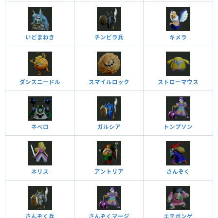
いどまねき
チンピラ兵
キメラ
ダンスニードル
スマイルロック
ストローマウス
ネペロ
ガルシア
トンプソン
ネリス
アントリア
さんぞく
さんぞく兵
さんぞくマージ
エテポンゲ