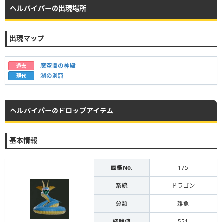
ヘルバイパーの出現場所
出現マップ
魔空間の神殿
過去
湖の洞窟
現代
ヘルバイパーのドロップアイテム
基本情報
図鑑No.
175
系統
ドラゴン
分類
雑魚
経験値
551