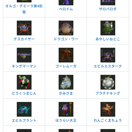
オルゴ・デミーラ第4形
ベロドム
ザロバロダ
態
デスカイザー
ドラゴン・ウー
あやしいおとこ
キングマーマン
ゴーレムーガ
エビルエスターク
どうくつまじん
かみさま
プラチナキング
エビルプラント
ほうらい大王
れんごくまちょう