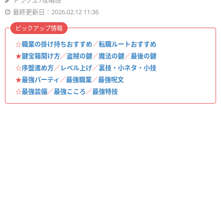
ドラクエ7攻略班
最終更新日：2026.02.12 11:36
ピックアップ情報
☆
職業の掛け持ちおすすめ
／
転職ルートおすすめ
★
鍵宝箱開け方
／
盗賊の鍵
／
魔法の鍵
／
最後の鍵
☆
序盤進め方
／
レベル上げ
／
裏技・小ネタ・小技
★
最強パーティ
／
最強職業
／
最強呪文
☆
最強装備
／
最強こころ
／
最強特技