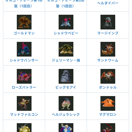
オルゴ・デミーラ第1形
オルゴ・デミーラ第2形
ヘルダイバー
態（1回目）
態（1回目）
ゴールドマン
シャドウベビー
マージインプ
ジェリーマン・強
サンドワーム
シャドウパンサー
ローズバトラー
ビッグモアイ
ボンドゥル
マッドファルコン
ヘルジュラシック
マグマロン