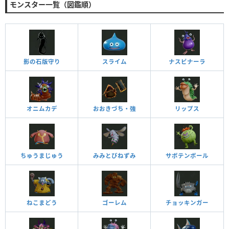
モンスター一覧（図鑑順）
影の石版守り
スライム
ナスビナーラ
オニムカデ
おおきづち・強
リップス
ちゅうまじゅう
みみとびねずみ
サボテンボール
ねこまどう
ゴーレム
チョッキンガー