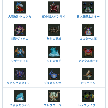
大義賊レトカンカ
紅の戦人バンサイ
天才魔道士ルミー
剣聖ヴィゾエ
無名の英雄
コスタール王
リザードマン
くもの大王
アンクルホーン
リビングスタチュー
デスキャンサー
ピラニアン
つららスライム
エレフローパー
レノファイター