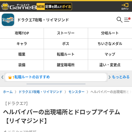
ドラクエ7攻略・リイマジンド
攻略TOP
ストーリー
分岐ルート
キャラ
ボス
ちいさなメダル
職業
転職ルート
マップ
装備
鍵宝箱場所
違い・変更点
転職ルートのおすすめ
もっとみる
ストーリ
1
2
ホーム
ドラクエ7攻略・リイマジンド
モンスター
ヘルバイパーの出現場所と
【ドラクエ7】
ヘルバイパーの出現場所とドロップアイテム
【リイマジンド】