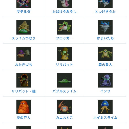
マチルダ
おばけうみうし
とつげきうお
スライムつむり
フロッガー
かまいたち
おおきづち
リリパット
森の番人
リリパット・強
バブルスライム
インプ
炎の巨人
カニおとこ
ホイミスライム