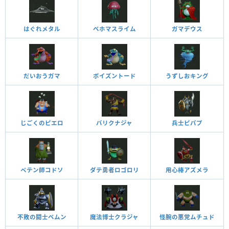
はぐれメタル
ベホマスライム
ガマデウス
だいおうガマ
ポイズントード
うずしおキング
じごくのピエロ
バリクナジャ
兵士ピパプ
ペテン師コドソ
ダテ勇者ロゴロリ
用心棒アズメラ
不敗の闘士ベムン
魔法博士クラジャ
怪腕の悪党ムチュド