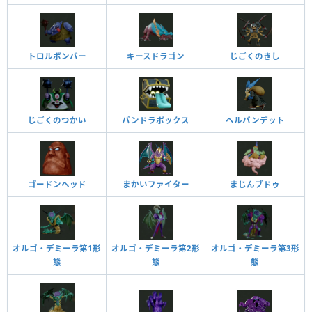
トロルボンバー
キースドラゴン
じごくのきし
じごくのつかい
パンドラボックス
ヘルバンデット
ゴードンヘッド
まかいファイター
まじんブドゥ
オルゴ・デミーラ第1形
オルゴ・デミーラ第2形
オルゴ・デミーラ第3形
態
態
態