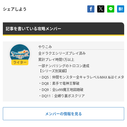
シェアしよう
記事を書いている攻略メンバー
やりこみ
全ドラクエシリーズプレイ済み
累計プレイ時間1万以上
ライター
一部ナンバリングのトロコン達成
【シリーズ別実績】
・DQ5：仲間モンスター全キャラレベルMAX &はぐメタ
・DQ8：素手で竜神王撃破
・DQ9：全Lv99魔王地図踏破
・DQ11：全縛り裏ボスクリア
メンバーの情報を見る