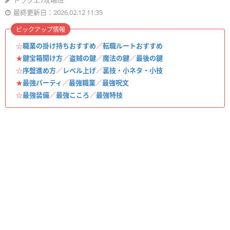
ドラクエ7攻略班
最終更新日：2026.02.12 11:35
ピックアップ情報
☆
職業の掛け持ちおすすめ
／
転職ルートおすすめ
★
鍵宝箱開け方
／
盗賊の鍵
／
魔法の鍵
／
最後の鍵
☆
序盤進め方
／
レベル上げ
／
裏技・小ネタ・小技
★
最強パーティ
／
最強職業
／
最強呪文
☆
最強装備
／
最強こころ
／
最強特技