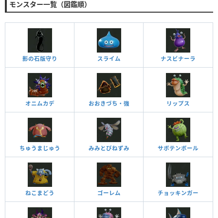
モンスター一覧（図鑑順）
影の石版守り
スライム
ナスビナーラ
オニムカデ
おおきづち・強
リップス
ちゅうまじゅう
みみとびねずみ
サボテンボール
ねこまどう
ゴーレム
チョッキンガー