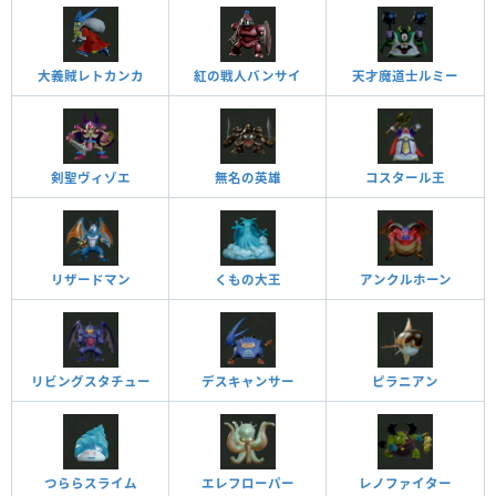
大義賊レトカンカ
紅の戦人バンサイ
天才魔道士ルミー
剣聖ヴィゾエ
無名の英雄
コスタール王
リザードマン
くもの大王
アンクルホーン
リビングスタチュー
デスキャンサー
ピラニアン
つららスライム
エレフローパー
レノファイター