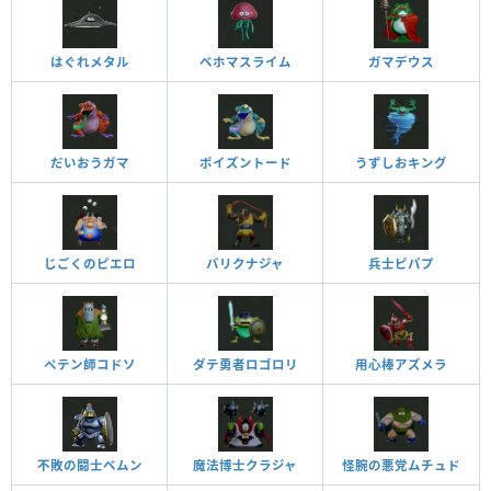
はぐれメタル
ベホマスライム
ガマデウス
だいおうガマ
ポイズントード
うずしおキング
じごくのピエロ
バリクナジャ
兵士ピパプ
ペテン師コドソ
ダテ勇者ロゴロリ
用心棒アズメラ
不敗の闘士ベムン
魔法博士クラジャ
怪腕の悪党ムチュド