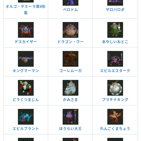
オルゴ・デミーラ第4形
ベロドム
ザロバロダ
態
デスカイザー
ドラゴン・ウー
あやしいおとこ
キングマーマン
ゴーレムーガ
エビルエスターク
どうくつまじん
かみさま
プラチナキング
エビルプラント
ほうらい大王
れんごくまちょう