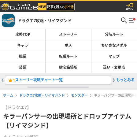
ドラクエ7攻略・リイマジンド
攻略TOP
ストーリー
分岐ルート
キャラ
ボス
ちいさなメダル
職業
転職ルート
マップ
装備
鍵宝箱場所
違い・変更点
ストーリー攻略チャート一覧
もっとみる
転職ルー
1
2
ホーム
ドラクエ7攻略・リイマジンド
モンスター
キラーパンサーの出現場所
【ドラクエ7】
キラーパンサーの出現場所とドロップアイテム
【リイマジンド】