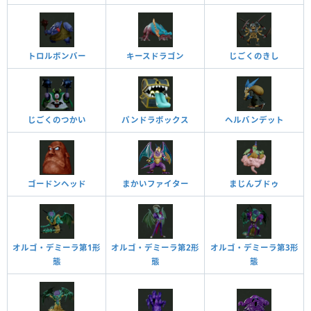
トロルボンバー
キースドラゴン
じごくのきし
じごくのつかい
パンドラボックス
ヘルバンデット
ゴードンヘッド
まかいファイター
まじんブドゥ
オルゴ・デミーラ第1形
オルゴ・デミーラ第2形
オルゴ・デミーラ第3形
態
態
態