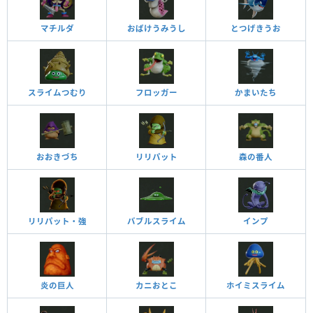
マチルダ
おばけうみうし
とつげきうお
スライムつむり
フロッガー
かまいたち
おおきづち
リリパット
森の番人
リリパット・強
バブルスライム
インプ
炎の巨人
カニおとこ
ホイミスライム