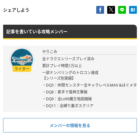
シェアしよう
記事を書いている攻略メンバー
やりこみ
全ドラクエシリーズプレイ済み
累計プレイ時間1万以上
ライター
一部ナンバリングのトロコン達成
【シリーズ別実績】
・DQ5：仲間モンスター全キャラレベルMAX &はぐメタ
・DQ8：素手で竜神王撃破
・DQ9：全Lv99魔王地図踏破
・DQ11：全縛り裏ボスクリア
メンバーの情報を見る