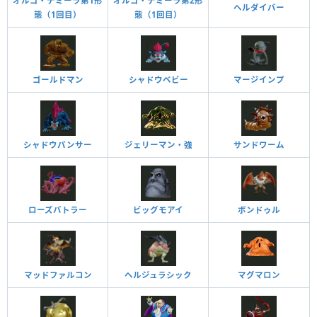
オルゴ・デミーラ第1形
オルゴ・デミーラ第2形
ヘルダイバー
態（1回目）
態（1回目）
ゴールドマン
シャドウベビー
マージインプ
ジェリーマン・強
サンドワーム
シャドウパンサー
ローズバトラー
ビッグモアイ
ボンドゥル
マッドファルコン
ヘルジュラシック
マグマロン