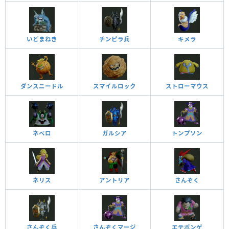
いどまねき
チンピラ兵
キメラ
ダンスニードル
スマイルロック
ストローマウス
ネペロ
ガルシア
トンプソン
ネリス
アントリア
さんぞく
さんぞく兵
さんぞくマージ
エテポンゲ