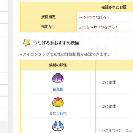
確認されたお題
妖怪指定
○○を
9コ
つなげろ！
指定なし
ぷにを
3~12コ
つなげろ！
つなげろ系おすすめ妖怪
※アイコンタップで妖怪の詳細情報が確認できます。
候補の妖怪
・ぷに整理
百鬼姫
・ぷに整理
まむし行司
・パズルでKジーロと