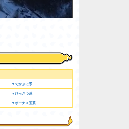
▼でかぷに系
▼ひっさつ系
▼ボーナス玉系