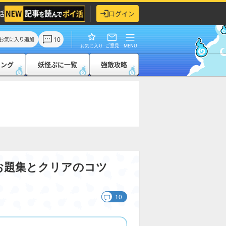
活
ログイン
10
お気に入り追加
ご意見
MENU
お気に入り
キング
妖怪ぷに一覧
強敵攻略
お題集とクリアのコツ
10