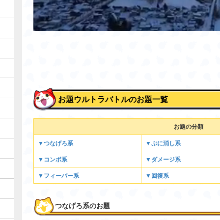
お題ウルトラバトルのお題一覧
お題の分類
▼つなげろ系
▼ぷに消し系
▼コンボ系
▼ダメージ系
▼フィーバー系
▼回復系
つなげろ系のお題