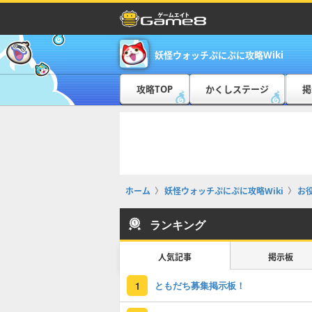
妖怪ウォッチぷにぷに攻略Wiki
攻略TOP
かくしステージ
掲
ホーム
妖怪ウォッチぷにぷに攻略Wiki
お
ランキング
人気記事
掲示板
ともだち募集掲示板！
1