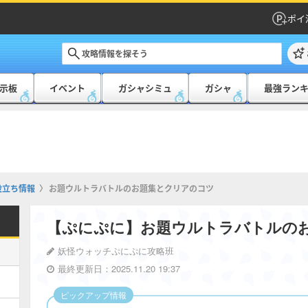
ポイ
示板
イベント
ガシャシミュ
ガシャ
最強ラン
役立ち情報
お題ウルトラバトルのお題集とクリアのコツ
【ぷにぷに】お題ウルトラバトルの
妖怪ウォッチぷにぷに攻略班
最終更新日：2025.11.20 19:37
ピックアップ情報