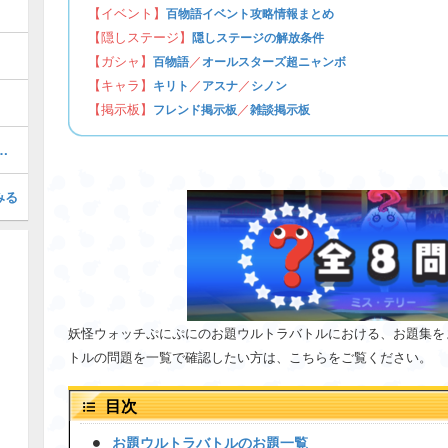
【イベント】
百物語イベント攻略情報まとめ
【隠しステージ】
隠しステージの解放条件
【ガシャ】
／
百物語
オールスターズ超ニャンボ
【キャラ】
／
／
キリト
アスナ
シノン
【掲示板】
／
フレンド掲示板
雑談掲示板
ぷにの最強ぷにランキング！
みる
妖怪ウォッチぷにぷにのお題ウルトラバトルにおける、お題集を
トルの問題を一覧で確認したい方は、こちらをご覧ください。
目次
お題ウルトラバトルのお題一覧