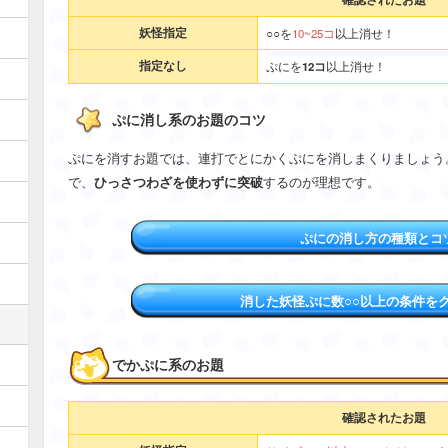
妖怪指定
○○を
10~25コ
以上消せ！
指定なし
ぷにを
12コ
以上消せ！
ぷに消し系のお題のコツ
ぷにを消すお題では、連打でとにかくぷにを消しまくりましょう
で、
ひっさつわざを使わずに突破
するのが理想です。
ぷにの消し方の種類とコ
消した妖怪ぷに数○○以上の条件を
でかぷに系のお題
確認されたお題