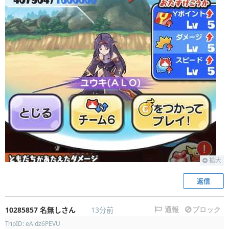
拡大
返信
10285857
名無しさん
13分前
通報
ブロック
TripID: eAidz6PEVU