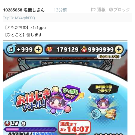
10285858
名無しさん
13分前
通報
ブロック
TripID: MY4tpbEfiQ
【ともだちID】x1z1gpcn
【ひとこと】倒します