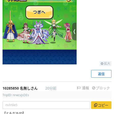
拡大
返信
10285850
名無しさん
20分前
通報
ブロック
TripID: nrwcvjsDEs
nvlr6le5
コピー
【ともだちID】