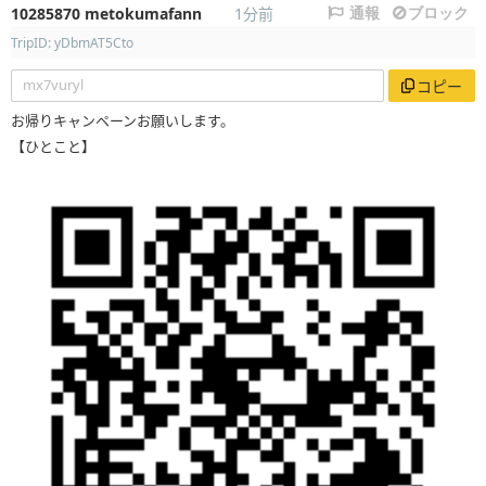
10285870
metokumafann
1分前
通報
ブロック
TripID: yDbmAT5Cto
mx7vuryl
コピー
お帰りキャンペーンお願いします。
【ひとこと】