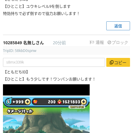
【ひとこと】ユウキレベル9を倒します
特効持ちで必ず倒すので協力お願いします！
返信
10285849
名無しさん
20分前
通報
ブロック
TripID: 58kbD0spnw
s8mx339k
コピー
【ともだちID】
【ひとこと】もう少しです！ワンパンお願いします！