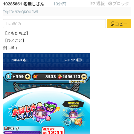
10285861
名無しさん
10分前
通報
ブロック
TripID: 92dQKOURWI
hch9i17i
コピー
【ともだちID】
【ひとこと】
倒します