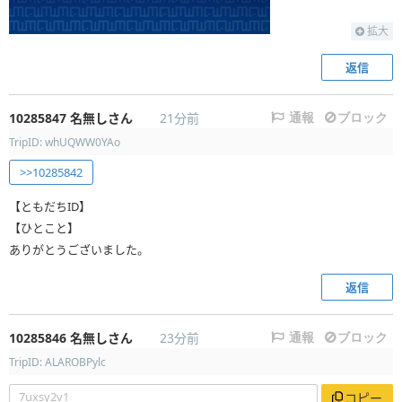
拡大
返信
10285847
名無しさん
21分前
通報
ブロック
TripID: whUQWW0YAo
>>10285842
【ともだちID】
【ひとこと】
ありがとうございました。
返信
10285846
名無しさん
23分前
通報
ブロック
TripID: ALAROBPylc
7uxsy2v1
コピー