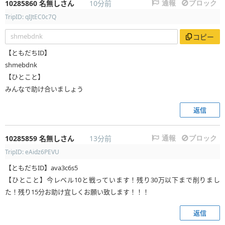
10285860
名無しさん
10分前
通報
ブロック
TripID: qIJtEC0c7Q
shmebdnk
コピー
【ともだちID】
shmebdnk
【ひとこと】
みんなで助け合いましょう
返信
10285859
名無しさん
13分前
通報
ブロック
TripID: eAidz6PEVU
【ともだちID】ava3c6s5
【ひとこと】今レベル10と戦っています！残り30万以下まで削りまし
た！残り15分お助け宜しくお願い致します！！！
返信