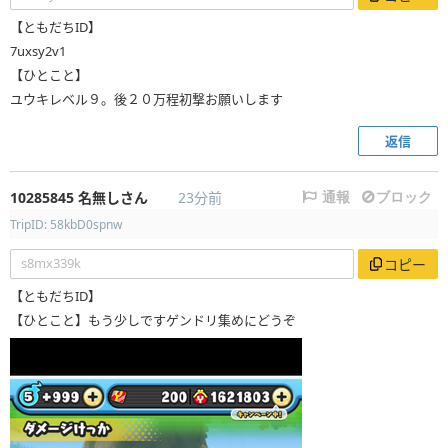
【ともだちID】
7uxsy2v1
【ひとこと】
ユウキレベル９。後２０万程初撃お願いします
返信
10285845
名無しさん
23分前
通報
ブロック
TripID: 58kbD0spnw
s8mx339k
コピー
【ともだちID】
【ひとこと】もう少しですゲンドリ集めにどうぞ