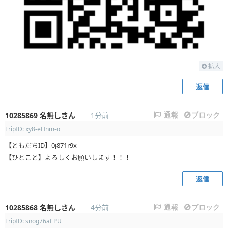
拡大
返信
10285869
名無しさん
1分前
通報
ブロック
TripID: xy8-eHnm-o
【ともだちID】0j871r9x
【ひとこと】よろしくお願いします！！！
返信
10285868
名無しさん
4分前
通報
ブロック
TripID: snog76aEPU