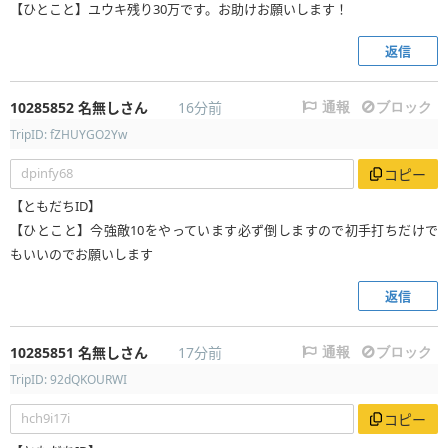
【ひとこと】ユウキ残り30万です。お助けお願いします！
返信
10285852
名無しさん
16分前
通報
ブロック
TripID: fZHUYGO2Yw
dpinfy68
コピー
【ともだちID】
【ひとこと】今強敵10をやっています必ず倒しますので初手打ちだけで
もいいのでお願いします
返信
10285851
名無しさん
17分前
通報
ブロック
TripID: 92dQKOURWI
hch9i17i
コピー