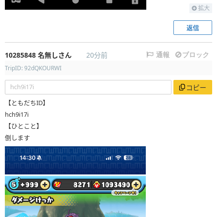
拡大
返信
10285848
名無しさん
20分前
通報
ブロック
TripID: 92dQKOURWI
hch9i17i
コピー
【ともだちID】
hch9i17i
【ひとこと】
倒します