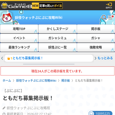
妖怪ウォッチぷにぷに攻略Wiki
攻略TOP
かくしステージ
掲示板
イベント
ガシャシミュ
ガシャ
最強ランキング
妖怪ぷに一覧
強敵攻略
ともだち募集掲示板！
もっとみる
おたすけ
1
2
現在24人がこの掲示板を見ています。
ホーム
妖怪ウォッチぷにぷに攻略Wiki
掲示板
ともだち募集掲示板！
【ぷにぷに】
ともだち募集掲示板！
妖怪ウォッチぷにぷに攻略班
10095225
最終更新日：2026.07.27 17:42