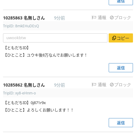
返信
10285863
名無しさん
9分前
通報
ブロック
TripID: 8mkEHuDEsQ
uwookbtw
コピー
【ともだちID】
【ひとこと】ユウキ後8万なんでお願いします！
返信
10285862
名無しさん
9分前
通報
ブロック
TripID: xy8-eHnm-o
【ともだちID】0j871r9x
【ひとこと】よろしくお願いします！！
返信