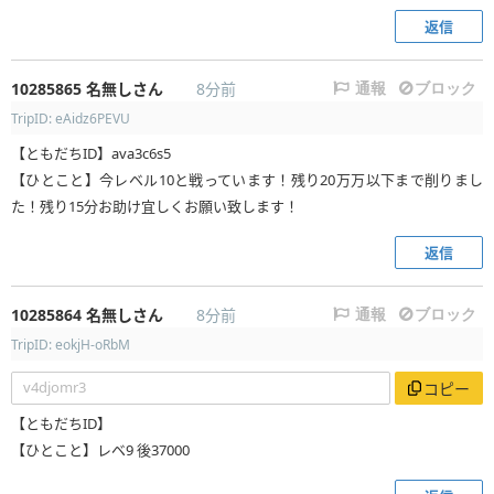
返信
10285865
名無しさん
8分前
通報
ブロック
TripID: eAidz6PEVU
【ともだちID】ava3c6s5
【ひとこと】今レベル10と戦っています！残り20万万以下まで削りまし
た！残り15分お助け宜しくお願い致します！
返信
10285864
名無しさん
8分前
通報
ブロック
TripID: eokjH-oRbM
v4djomr3
コピー
【ともだちID】
【ひとこと】レベ9 後37000