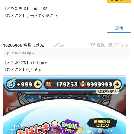
【ともだちID】hud52f82
【ひとこと】手伝ってください
返信
10285866
名無しさん
6分前
通報
ブロック
TripID: u-hORLuJOw
【ともだちID】x1z1gpcn
【ひとこと】倒します