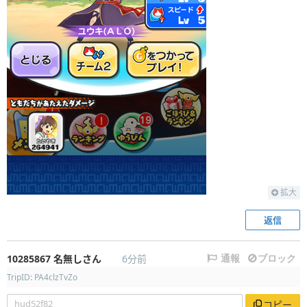
拡大
返信
10285867
名無しさん
6分前
通報
ブロック
TripID: PA4clzTvZo
hud52f82
コピー