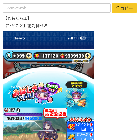
vvmw5rhh
コピー
【ともだちID】
【ひとこと】絶対倒せる