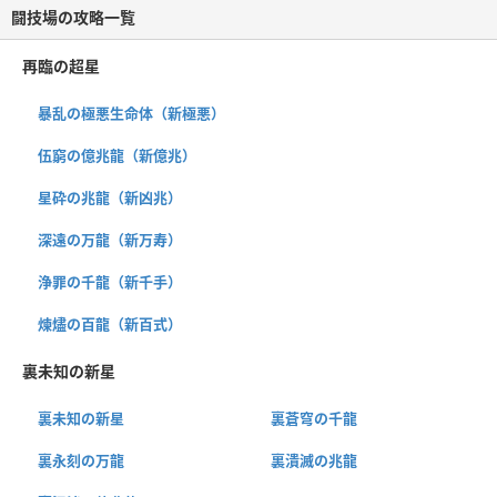
闘技場の攻略一覧
再臨の超星
暴乱の極悪生命体（新極悪）
伍窮の億兆龍（新億兆）
星砕の兆龍（新凶兆）
深遠の万龍（新万寿）
浄罪の千龍（新千手）
煉燼の百龍（新百式）
裏未知の新星
裏未知の新星
裏蒼穹の千龍
裏永刻の万龍
裏潰滅の兆龍