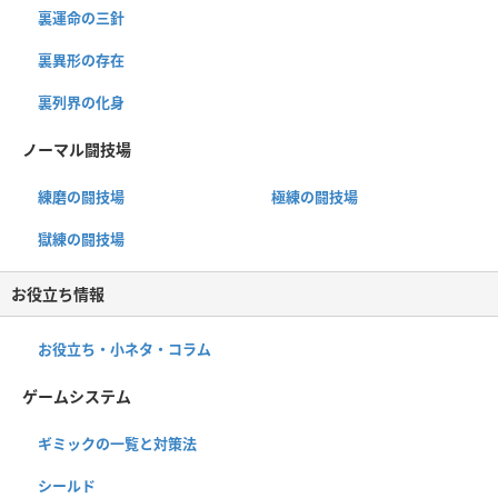
裏運命の三針
裏異形の存在
裏列界の化身
ノーマル闘技場
練磨の闘技場
極練の闘技場
獄練の闘技場
お役立ち情報
お役立ち・小ネタ・コラム
ゲームシステム
ギミックの一覧と対策法
シールド