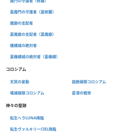
魔門の守護者（修羅）
裏魔門の守護者（裏修羅）
魔廊の支配者
裏魔廊の支配者（裏魔廊）
機構城の絶対者
裏機構城の絶対者（裏機構）
コロシアム
天冥の星動
超絶極限コロシアム
壊滅極限コロシアム
蒼潜の戦帝
神々の聖跡
転生ヘラLUNA降臨
転生ヴァルキリーCIEL降臨