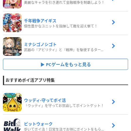
美麗なキャラを引き連れて金融戦争を制覇しよう！
千年戦争アイギス
個性豊かなユニットを指揮して敵を迎え撃て！
ミナシゴノシゴト
武器の『アビリティ』と『戦神』を駆使するターン制コマンドバトルRPG！
PCゲームをもっと見る
おすすめポイ活アプリ特集
ウッディ‐守ってポイ活
「ウッディ」を守ってお世話してポイントゲット！
ビットウォーク
歩いてポイ活！日常生活でお得にポイントをもらおう