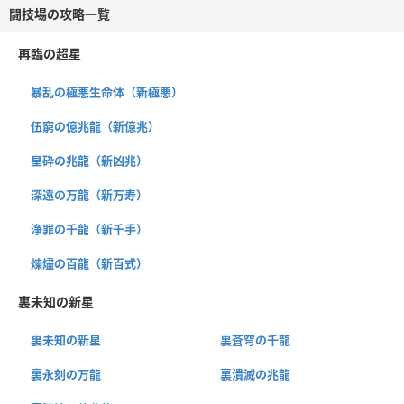
闘技場の攻略一覧
再臨の超星
暴乱の極悪生命体（新極悪）
伍窮の億兆龍（新億兆）
星砕の兆龍（新凶兆）
深遠の万龍（新万寿）
浄罪の千龍（新千手）
煉燼の百龍（新百式）
裏未知の新星
裏未知の新星
裏蒼穹の千龍
裏永刻の万龍
裏潰滅の兆龍