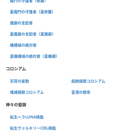
魔門の守護者（修羅）
裏魔門の守護者（裏修羅）
魔廊の支配者
裏魔廊の支配者（裏魔廊）
機構城の絶対者
裏機構城の絶対者（裏機構）
コロシアム
天冥の星動
超絶極限コロシアム
壊滅極限コロシアム
蒼潜の戦帝
神々の聖跡
転生ヘラLUNA降臨
転生ヴァルキリーCIEL降臨