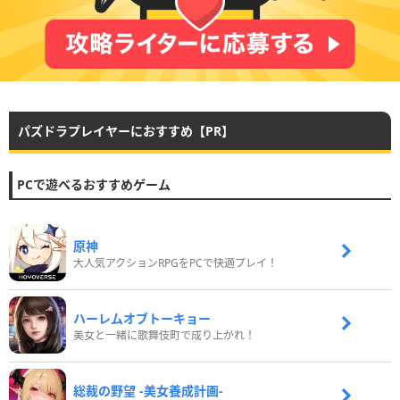
パズドラプレイヤーにおすすめ【PR】
PCで遊べるおすすめゲーム
原神
大人気アクションRPGをPCで快適プレイ！
ハーレムオブトーキョー
美女と一緒に歌舞伎町で成り上がれ！
総裁の野望 -美女養成計画-