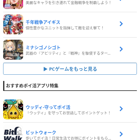
美麗なキャラを引き連れて金融戦争を制覇しよう！
千年戦争アイギス
個性豊かなユニットを指揮して敵を迎え撃て！
ミナシゴノシゴト
武器の『アビリティ』と『戦神』を駆使するターン制コマンドバトルRPG！
PCゲームをもっと見る
おすすめポイ活アプリ特集
ウッディ‐守ってポイ活
「ウッディ」を守ってお世話してポイントゲット！
ビットウォーク
歩いてポイ活！日常生活でお得にポイントをもらおう