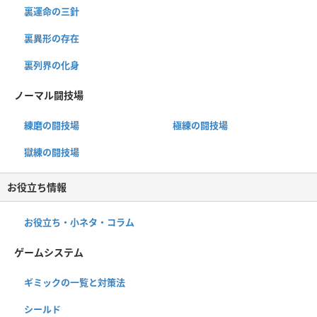
裏運命の三針
裏異形の存在
裏列界の化身
ノーマル闘技場
練磨の闘技場
極練の闘技場
獄練の闘技場
お役立ち情報
お役立ち・小ネタ・コラム
ゲームシステム
ギミックの一覧と対策法
シールド