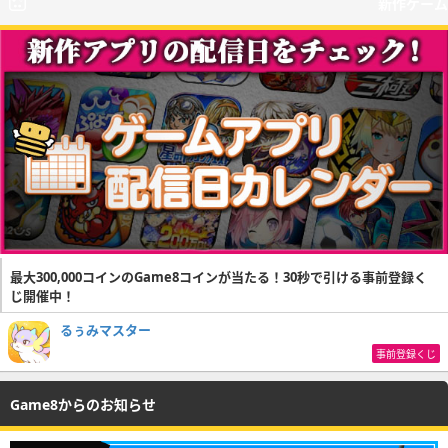
新作ゲーム
最大300,000コインのGame8コインが当たる！30秒で引ける事前登録く
じ開催中！
るぅみマスター
事前登録くじ
Game8からのお知らせ