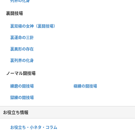
列界の化身
裏闘技場
裏双極の女神（裏闘技場）
裏運命の三針
裏異形の存在
裏列界の化身
ノーマル闘技場
練磨の闘技場
極練の闘技場
獄練の闘技場
お役立ち情報
お役立ち・小ネタ・コラム