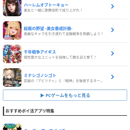
ハーレムオブトーキョー
美女と一緒に歌舞伎町で成り上がれ！
総裁の野望 -美女養成計画-
美麗なキャラを引き連れて金融戦争を制覇しよう！
千年戦争アイギス
個性豊かなユニットを指揮して敵を迎え撃て！
ミナシゴノシゴト
武器の『アビリティ』と『戦神』を駆使するターン制コマンドバトルRPG！
PCゲームをもっと見る
おすすめポイ活アプリ特集