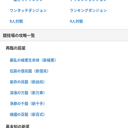
ワンタッチダンジョン
ランキングダンジョン
8人対戦
4人対戦
闘技場の攻略一覧
再臨の超星
暴乱の極悪生命体（新極悪）
伍窮の億兆龍（新億兆）
星砕の兆龍（新凶兆）
深遠の万龍（新万寿）
浄罪の千龍（新千手）
煉燼の百龍（新百式）
裏未知の新星