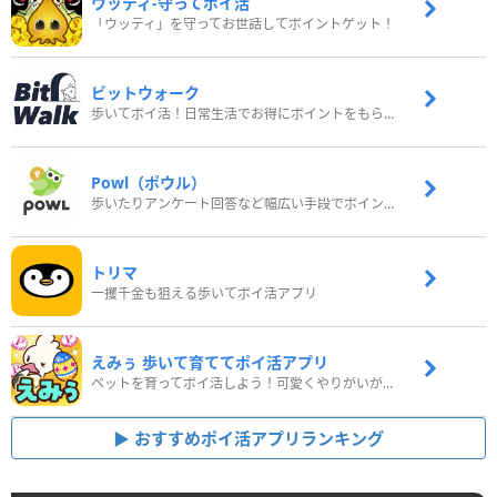
ウッディ‐守ってポイ活
「ウッディ」を守ってお世話してポイントゲット！
ビットウォーク
歩いてポイ活！日常生活でお得にポイントをもらおう
Powl（ポウル）
歩いたりアンケート回答など幅広い手段でポイントをゲット
トリマ
一攫千金も狙える歩いてポイ活アプリ
えみぅ 歩いて育ててポイ活アプリ
ペットを育ってポイ活しよう！可愛くやりがいがある新感覚アプリ
おすすめポイ活アプリランキング