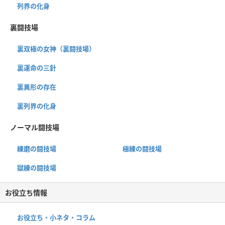
列界の化身
裏闘技場
裏双極の女神（裏闘技場）
裏運命の三針
裏異形の存在
裏列界の化身
ノーマル闘技場
練磨の闘技場
極練の闘技場
獄練の闘技場
お役立ち情報
お役立ち・小ネタ・コラム