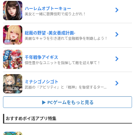
ハーレムオブトーキョー
美女と一緒に歌舞伎町で成り上がれ！
総裁の野望 -美女養成計画-
美麗なキャラを引き連れて金融戦争を制覇しよう！
千年戦争アイギス
個性豊かなユニットを指揮して敵を迎え撃て！
ミナシゴノシゴト
武器の『アビリティ』と『戦神』を駆使するターン制コマンドバトルRPG！
PCゲームをもっと見る
おすすめポイ活アプリ特集