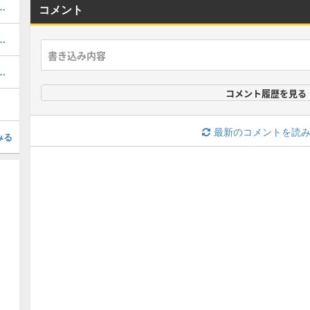
キング！夏休みガチャの評価掲載
コメント
ボの当たりと評価・引くべき？
と当たり・どれを引くべき？
コメント履歴を見る
最新のコメントを読
みる