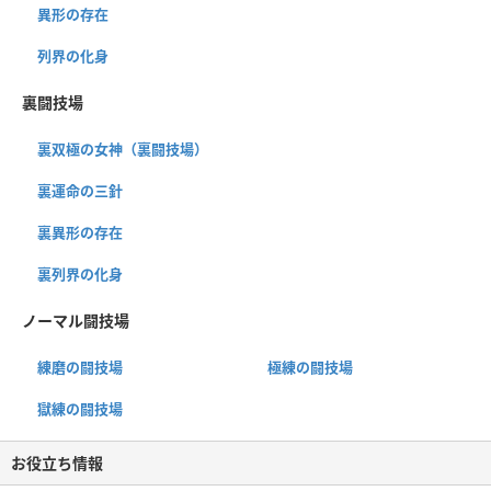
異形の存在
列界の化身
裏闘技場
裏双極の女神（裏闘技場）
裏運命の三針
裏異形の存在
裏列界の化身
ノーマル闘技場
練磨の闘技場
極練の闘技場
獄練の闘技場
お役立ち情報