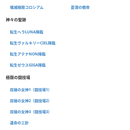
壊滅極限コロシアム
蒼潜の戦帝
神々の聖跡
転生ヘラLUNA降臨
転生ヴァルキリーCIEL降臨
転生アテナNON降臨
転生ゼウスGIGA降臨
極限の闘技場
双極の女神1（闘技場1）
双極の女神2（闘技場2）
双極の女神3（闘技場3）
運命の三針