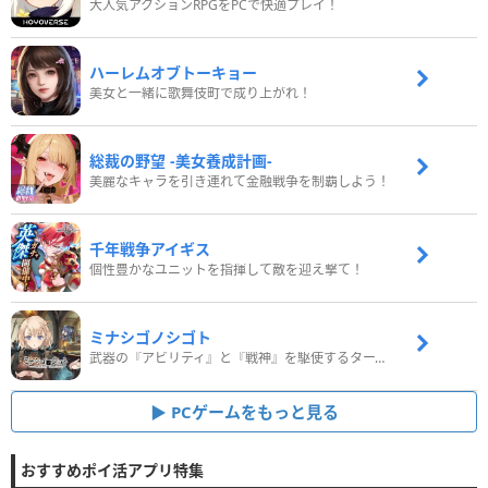
大人気アクションRPGをPCで快適プレイ！
ハーレムオブトーキョー
美女と一緒に歌舞伎町で成り上がれ！
総裁の野望 -美女養成計画-
美麗なキャラを引き連れて金融戦争を制覇しよう！
千年戦争アイギス
個性豊かなユニットを指揮して敵を迎え撃て！
ミナシゴノシゴト
武器の『アビリティ』と『戦神』を駆使するターン制コマンドバトルRPG！
PCゲームをもっと見る
おすすめポイ活アプリ特集