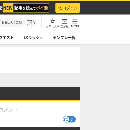
活
ログイン
3
お気に入り追加
ご意見
MENU
お気に入り
クエスト
EXラッシュ
テンプレ一覧
コメント
3