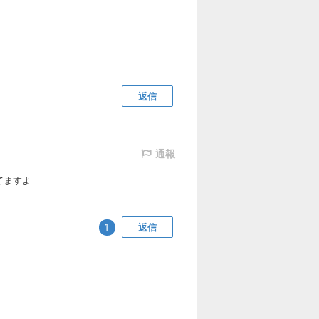
返信
通報
てますよ
返信
1