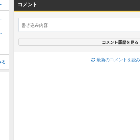
ボの当たりと評価・引くべき？
コメント
当たりと評価・引くべき？
攻略パーティと対策ギミック
コメント履歴を見る
最新のコメントを読
みる