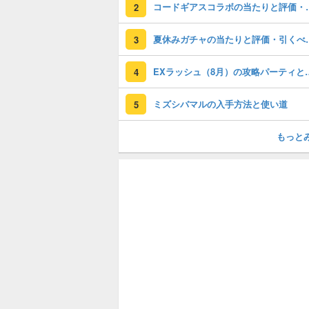
コードギアスコラ
2
夏休みガチャの
3
EXラッシュ（8月）の
4
ミズシバマルの入手方法と使い道
5
もっと