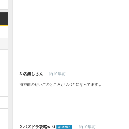
3
名無しさん
約10年前
海神龍のせいごのところがツバキになってますよ
2
パズドラ攻略wiki
約10年前
@Game8