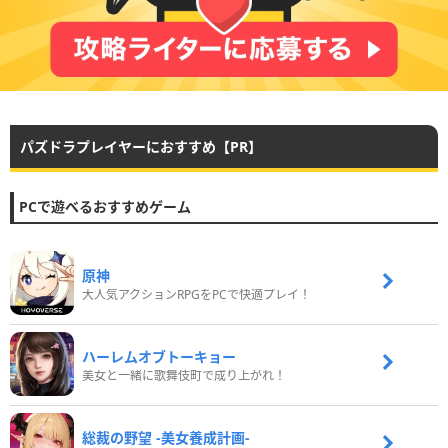
パズドラプレイヤーにおすすめ【PR】
PCで遊べるおすすめゲーム
原神
大人気アクションRPGをPCで快適プレイ！
ハーレムオブトーキョー
美女と一緒に歌舞伎町で成り上がれ！
総裁の野望 -美女養成計画-