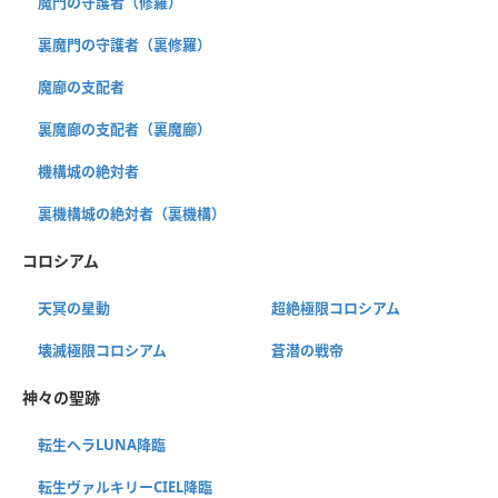
魔門の守護者（修羅）
裏魔門の守護者（裏修羅）
魔廊の支配者
裏魔廊の支配者（裏魔廊）
機構城の絶対者
裏機構城の絶対者（裏機構）
コロシアム
天冥の星動
超絶極限コロシアム
壊滅極限コロシアム
蒼潜の戦帝
神々の聖跡
転生ヘラLUNA降臨
転生ヴァルキリーCIEL降臨