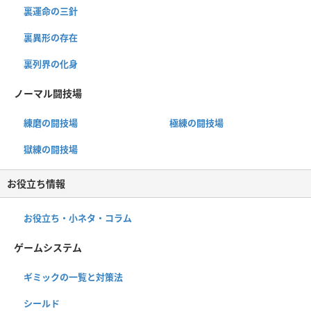
裏運命の三針
裏異形の存在
裏列界の化身
ノーマル闘技場
練磨の闘技場
極練の闘技場
獄練の闘技場
お役立ち情報
お役立ち・小ネタ・コラム
ゲームシステム
ギミックの一覧と対策法
シールド