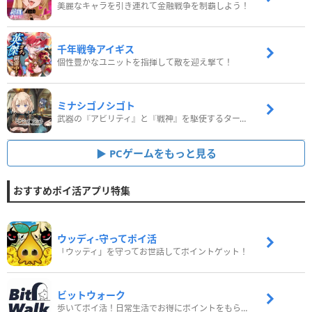
美麗なキャラを引き連れて金融戦争を制覇しよう！
千年戦争アイギス
個性豊かなユニットを指揮して敵を迎え撃て！
ミナシゴノシゴト
武器の『アビリティ』と『戦神』を駆使するターン制コマンドバトルRPG！
PCゲームをもっと見る
おすすめポイ活アプリ特集
ウッディ‐守ってポイ活
「ウッディ」を守ってお世話してポイントゲット！
ビットウォーク
歩いてポイ活！日常生活でお得にポイントをもらおう