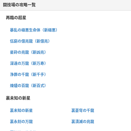
闘技場の攻略一覧
再臨の超星
暴乱の極悪生命体（新極悪）
伍窮の億兆龍（新億兆）
星砕の兆龍（新凶兆）
深遠の万龍（新万寿）
浄罪の千龍（新千手）
煉燼の百龍（新百式）
裏未知の新星
裏未知の新星
裏蒼穹の千龍
裏永刻の万龍
裏潰滅の兆龍