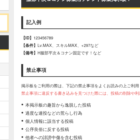
記入例
【ID】
123456789
【条件】
Lv.MAX、スキルMAX、+297など
【備考】
H服部平次＆コナン固定です！など
禁止事項
掲示板をご利用の際は、下記の禁止事項をよくお読みの上ご利用
禁止事項に違反する書き込みを見つけた際には、投稿の削除や利
本掲示板の趣旨から逸脱した投稿
過度な連投などの荒らし行為
個人情報に該当する投稿
公序良俗に反する投稿
他者への誹謗中傷を含む投稿