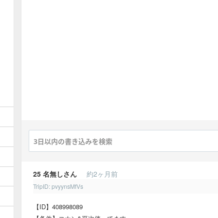
25
名無しさん
約2ヶ月前
TripID: pvyynsMfVs
【ID】408998089