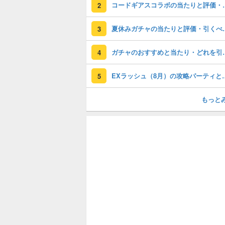
コードギアスコラ
2
夏休みガチャの
3
ガチャのおすすめ
4
EXラッシュ（8月）の
5
もっと