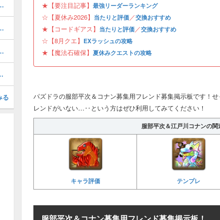
ボの当たりと評価・引くべき？
★【要注目記事】
最強リーダーランキング
☆【夏休み2026】
／
当たりと評価
交換おすすめ
当たりと評価・引くべき？
★【コードギアス】
／
当たりと評価
交換おすすめ
☆【8月クエ】
EXラッシュの攻略
と当たり・どれを引くべき？
★【魔法石確保】
夏休みクエストの攻略
攻略パーティと対策ギミック
パズドラの服部平次＆コナン募集用フレンド募集掲示板です！せ
みる
レンドがいない…‥という方はぜひ利用してみてください！
服部平次＆江戸川コナンの関
キャラ評価
テンプレ
服部平次＆コナン募集用フレンド募集掲示板！