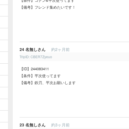
【条件】コナン&平次使ってます
【備考】フレンド集めたいです！
24
名無しさん
約2ヶ月前
TripID: CBER7Zyeuo
【ID】244083411
【条件】平次使ってます
【備考】鉄刃、平次お願いします
23
名無しさん
約3ヶ月前