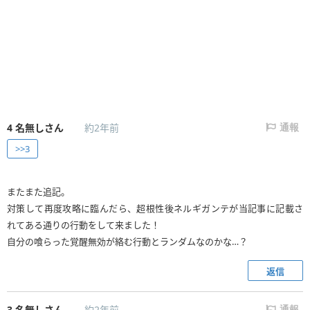
4
名無しさん
約2年前
通報
>>3
またまた追記。
対策して再度攻略に臨んだら、超根性後ネルギガンテが当記事に記載さ
れてある通りの行動をして来ました！
自分の喰らった覚醒無効が絡む行動とランダムなのかな…？
返信
3
名無しさん
約2年前
通報