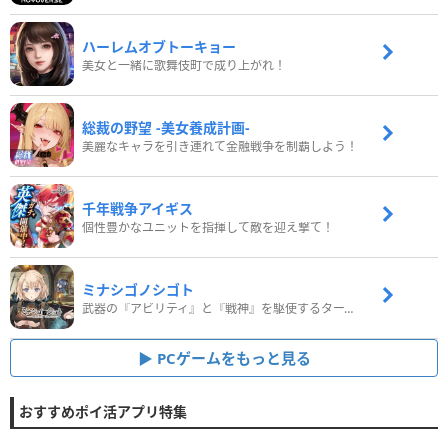
ハーレムオブトーキョー
美女と一緒に歌舞伎町で成り上がれ！
総裁の野望 -美女養成計画-
美麗なキャラを引き連れて金融戦争を制覇しよう！
千年戦争アイギス
個性豊かなユニットを指揮して敵を迎え撃て！
ミナシゴノシゴト
武器の『アビリティ』と『戦神』を駆使するターン制コマンドバトルRPG！
PCゲームをもっと見る
おすすめポイ活アプリ特集