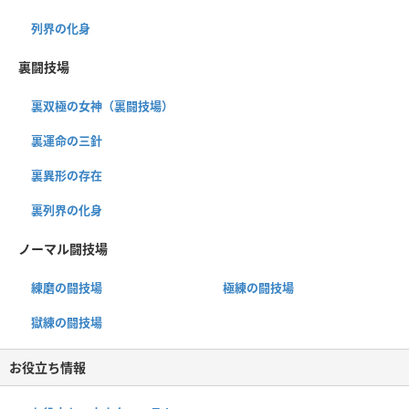
列界の化身
裏闘技場
裏双極の女神（裏闘技場）
裏運命の三針
裏異形の存在
裏列界の化身
ノーマル闘技場
練磨の闘技場
極練の闘技場
獄練の闘技場
お役立ち情報