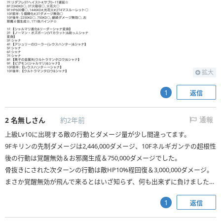
拡大
返信
1
2
名無しさん
約2年前
通報
上級Lv10に出現する敵の行動とダメージ量が少し間違ってます。
9Fキリンの先制ダメージは2,446,000ダメージ、10Fネルギガンテの超根性
後の行動は覚醒無効＆お邪魔生成＆750,000ダメージでした。
骨抜きにされた次ターンの行動は敵HP10%程回復＆3,000,000ダメージ。
まさか覚醒無効が飛んで来るとはいざ知らず、何も出来ずに負けました…
返信
1