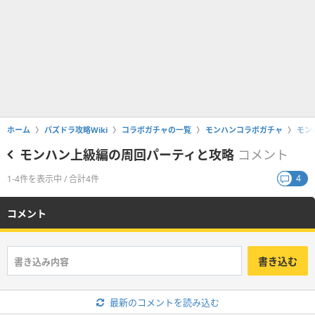
ホーム
パズドラ攻略Wiki
コラボガチャの一覧
モンハンコラボガチャ
モン
モンハン上級編の周回パーティと攻略
コメント
4
1-4件を表示中 / 合計4件
コメント
書き込む
最新のコメントを読み込む