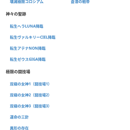
壊滅極限コロシアム
蒼潜の戦帝
神々の聖跡
転生ヘラLUNA降臨
転生ヴァルキリーCIEL降臨
転生アテナNON降臨
転生ゼウスGIGA降臨
極限の闘技場
双極の女神1（闘技場1）
双極の女神2（闘技場2）
双極の女神3（闘技場3）
運命の三針
異形の存在