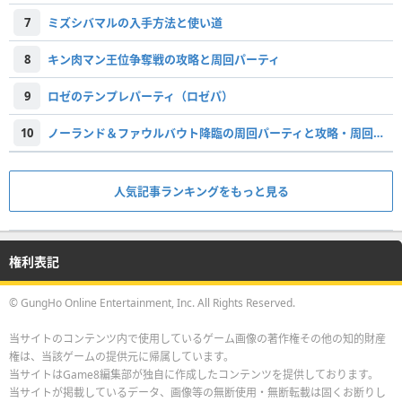
7
ミズシバマルの入手方法と使い道
8
キン肉マン王位争奪戦の攻略と周回パーティ
9
ロゼのテンプレパーティ（ロゼパ）
10
ノーランド＆ファウルバウト降臨の周回パーティと攻略・周回すべき？
人気記事ランキングをもっと見る
権利表記
© GungHo Online Entertainment, Inc. All Rights Reserved.
当サイトのコンテンツ内で使用しているゲーム画像の著作権その他の知的財産
権は、当該ゲームの提供元に帰属しています。
当サイトはGame8編集部が独自に作成したコンテンツを提供しております。
当サイトが掲載しているデータ、画像等の無断使用・無断転載は固くお断りし