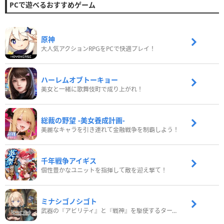
PCで遊べるおすすめゲーム
原神
大人気アクションRPGをPCで快適プレイ！
ハーレムオブトーキョー
美女と一緒に歌舞伎町で成り上がれ！
総裁の野望 -美女養成計画-
美麗なキャラを引き連れて金融戦争を制覇しよう！
千年戦争アイギス
個性豊かなユニットを指揮して敵を迎え撃て！
ミナシゴノシゴト
武器の『アビリティ』と『戦神』を駆使するターン制コマンドバトルRPG！