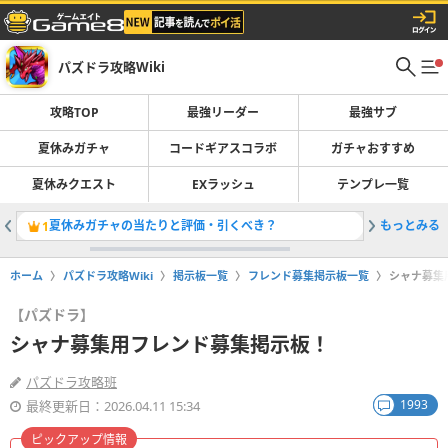
パズドラ攻略Wiki
攻略TOP
最強リーダー
最強サブ
夏休みガチャ
コードギアスコラボ
ガチャおすすめ
夏休みクエスト
EXラッシュ
テンプレ一覧
夏休みガチャの当たりと評価・引くべき？
もっとみる
最強リー
1
2
ホーム
パズドラ攻略Wiki
掲示板一覧
フレンド募集掲示板一覧
シャナ募集
【パズドラ】
シャナ募集用フレンド募集掲示板！
パズドラ攻略班
1993
最終更新日：2026.04.11 15:34
ピックアップ情報