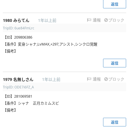
返信
1980
みらてん
1年以上前
通報
ブロック
TripID: 6ue84FmLrc
【ID】209806386
【条件】変身シャナ,LvMAX,+297,アシスト,シンクロ覚醒
【備考】
返信
1979
名無しさん
1年以上前
通報
ブロック
TripID: ODE7i6FZ_A
【ID】281069581
【条件】シャナ 正月カミムスビ
【備考】
返信