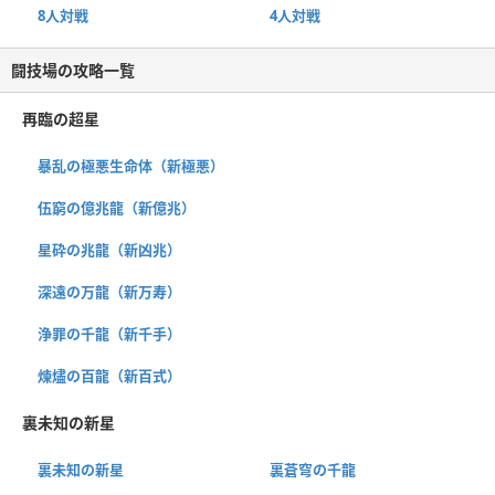
8人対戦
4人対戦
闘技場の攻略一覧
再臨の超星
暴乱の極悪生命体（新極悪）
伍窮の億兆龍（新億兆）
星砕の兆龍（新凶兆）
深遠の万龍（新万寿）
浄罪の千龍（新千手）
煉燼の百龍（新百式）
裏未知の新星
裏未知の新星
裏蒼穹の千龍