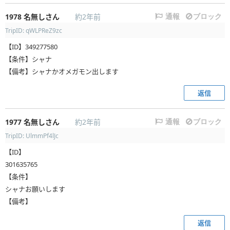
1978
名無しさん
約2年前
通報
ブロック
TripID: qWLPReZ9zc
【ID】349277580
【条件】シャナ
【備考】シャナかオメガモン出します
返信
1977
名無しさん
約2年前
通報
ブロック
TripID: UlmmPf4lJc
【ID】
301635765
【条件】
シャナお願いします
【備考】
返信