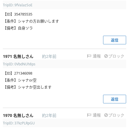
TripID: 9fVaIazSoE
【ID】354785535
【条件】シャナの方お願いします
【備考】自身ソラ
返信
1971
名無しさん
約2年前
通報
ブロック
TripID: 0VbdNUh8ps
【ID】271346098
【条件】シャナor空
【備考】シャナか空出します
返信
1970
名無しさん
約2年前
通報
ブロック
TripID: 37kzPLRpGU