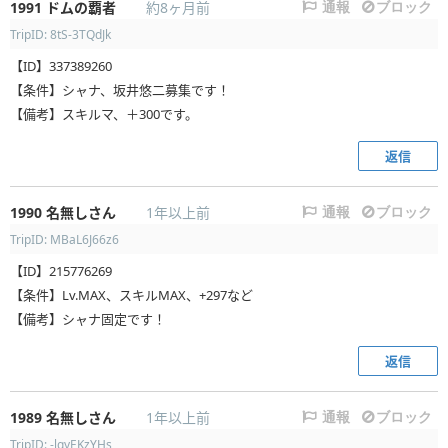
1991
ドムの覇者
約8ヶ月前
通報
ブロック
TripID: 8tS-3TQdJk
【ID】337389260
【条件】シャナ、坂井悠二募集です！
【備考】スキルマ、＋300です。
返信
1990
名無しさん
1年以上前
通報
ブロック
TripID: MBaL6J66z6
【ID】215776269
【条件】Lv.MAX、スキルMAX、+297など
【備考】シャナ固定です！
返信
1989
名無しさん
1年以上前
通報
ブロック
TripID: -lqyEKzYHs