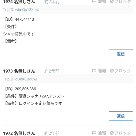
1974
名無しさん
約2年前
通報
ブロック
TripID: wbnQu18XmU
【ID】447544113
【条件】
シャナ募集中です
【備考】
返信
1973
名無しさん
約2年前
通報
ブロック
TripID: oDdKCBd6wI
【ID】209,806,386
【条件】変身シャナ,+297,アシスト
【備考】ログイン不定期気味です
返信
1972
名無しさん
約2年前
通報
ブロック