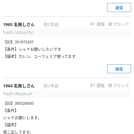
返信
1965
名無しさん
約2年前
通報
ブロック
TripID: tzpDnyT0rI
【ID】351973337
【条件】シャナお願いしたいです
【備考】カレン、ユーフェミア使ってます
返信
1964
名無しさん
約2年前
通報
ブロック
TripID: d9syita-pY
【ID】395326930
【条件】
シャナお願いします。
【備考】
悠二出してます。