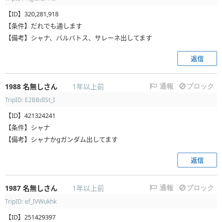
【ID】320,281,918
【条件】だれでも通します
【備考】シャナ、バルバトス、サレーネ出してます
返信
1988
名無しさん
1年以上前
通報
ブロック
TripID: E2BBdISt_I
【ID】421324241
【条件】シャナ
【備考】シャナかgガンダム出してます
返信
1987
名無しさん
1年以上前
通報
ブロック
TripID: ef_IVWukhk
【ID】251429397