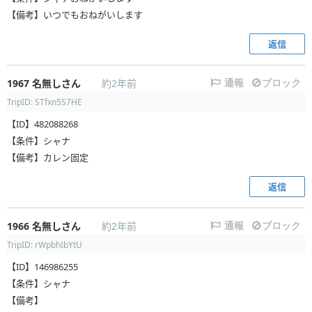
【備考】いつでもおねがいします
返信
1967
名無しさん
約2年前
通報
ブロック
TripID: STfxn5S7HE
【ID】482088268
【条件】シャナ
【備考】カレン固定
返信
1966
名無しさん
約2年前
通報
ブロック
TripID: rWpbhIbYtU
【ID】146986255
【条件】シャナ
【備考】