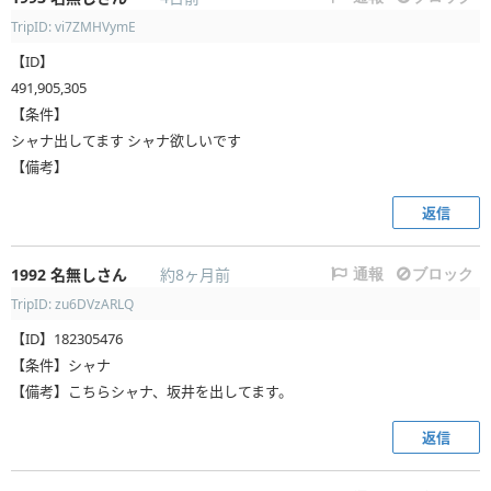
TripID: vi7ZMHVymE
【ID】
491,905,305
【条件】
シャナ出してます シャナ欲しいです
【備考】
返信
1992
名無しさん
約8ヶ月前
通報
ブロック
TripID: zu6DVzARLQ
【ID】182305476
【条件】シャナ
【備考】こちらシャナ、坂井を出してます。
返信