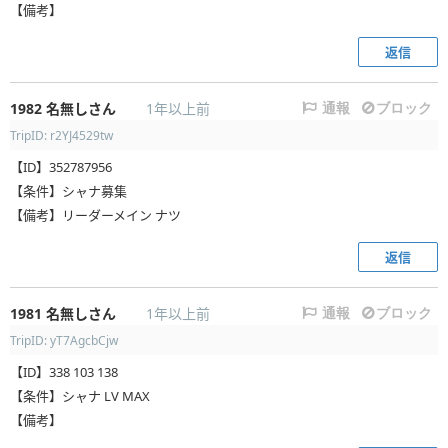
【備考】
返信
1982
名無しさん
1年以上前
通報
ブロック
TripID: r2YJ4529tw
【ID】352787956
【条件】シャナ募集
【備考】リーダーメイン ナツ
返信
1981
名無しさん
1年以上前
通報
ブロック
TripID: yT7AgcbCjw
【ID】338 103 138
【条件】シャナ LV MAX
【備考】