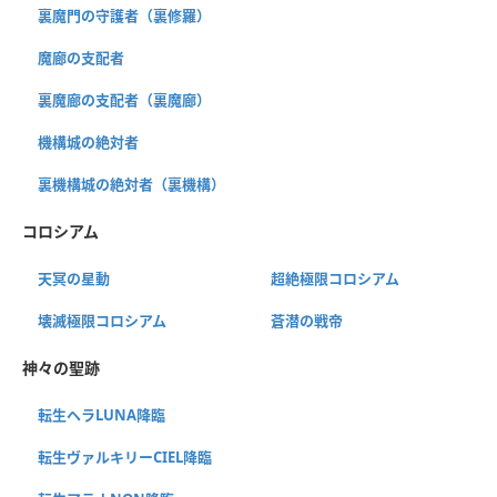
裏魔門の守護者（裏修羅）
魔廊の支配者
裏魔廊の支配者（裏魔廊）
機構城の絶対者
裏機構城の絶対者（裏機構）
コロシアム
天冥の星動
超絶極限コロシアム
壊滅極限コロシアム
蒼潜の戦帝
神々の聖跡
転生ヘラLUNA降臨
転生ヴァルキリーCIEL降臨