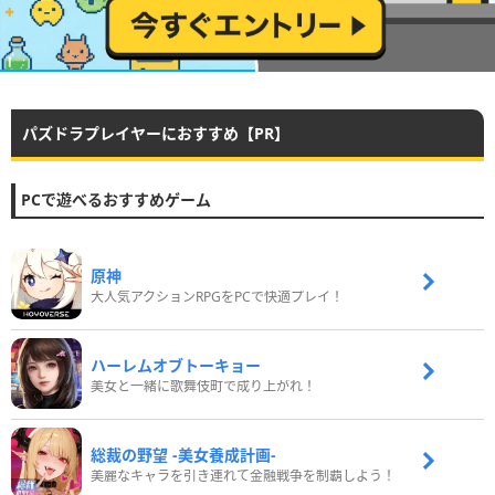
パズドラプレイヤーにおすすめ【PR】
PCで遊べるおすすめゲーム
原神
大人気アクションRPGをPCで快適プレイ！
ハーレムオブトーキョー
美女と一緒に歌舞伎町で成り上がれ！
総裁の野望 -美女養成計画-
美麗なキャラを引き連れて金融戦争を制覇しよう！