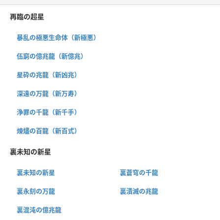
再臨の超星
暴乱の極悪生命体（新極悪）
伍窮の億兆龍（新億兆）
星砕の兆龍（新凶兆）
深遠の万龍（新万寿）
浄罪の千龍（新千手）
煉燼の百龍（新百式）
裏未知の新星
裏未知の新星
裏蒼穹の千龍
裏永刻の万龍
裏潰滅の兆龍
裏混沌の億兆龍