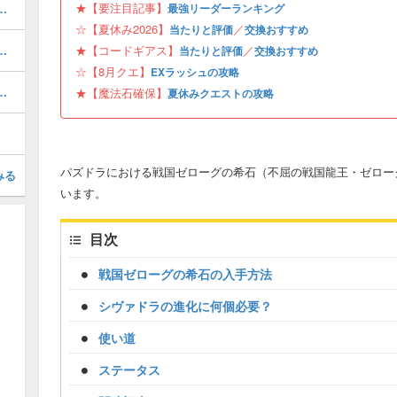
★【要注目記事】
キング！夏休みガチャの評価掲載
最強リーダーランキング
☆【夏休み2026】
／
当たりと評価
交換おすすめ
と当たり・どれを引くべき？
★【コードギアス】
／
当たりと評価
交換おすすめ
☆【8月クエ】
EXラッシュの攻略
ボの当たりと評価・引くべき？
★【魔法石確保】
夏休みクエストの攻略
パズドラにおける戦国ゼローグの希石（不屈の戦国龍王・ゼロー
みる
います。
目次
戦国ゼローグの希石の入手方法
シヴァドラの進化に何個必要？
使い道
ステータス