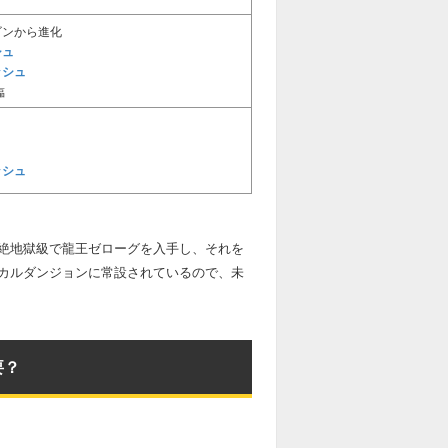
ゴンから進化
シュ
ッシュ
臨
ッシュ
絶地獄級で龍王ゼローグを入手し、それを
カルダンジョンに常設されているので、未
要？