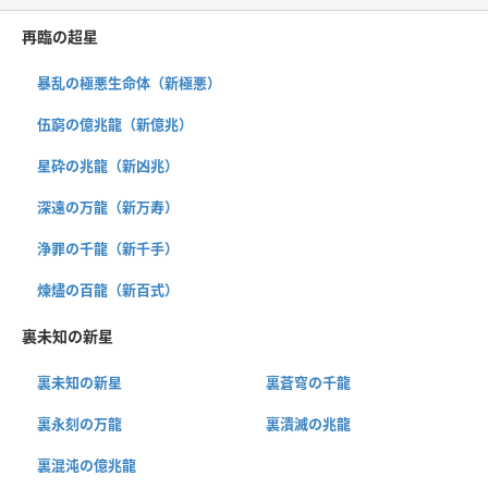
再臨の超星
暴乱の極悪生命体（新極悪）
伍窮の億兆龍（新億兆）
星砕の兆龍（新凶兆）
深遠の万龍（新万寿）
浄罪の千龍（新千手）
煉燼の百龍（新百式）
裏未知の新星
裏未知の新星
裏蒼穹の千龍
裏永刻の万龍
裏潰滅の兆龍
裏混沌の億兆龍