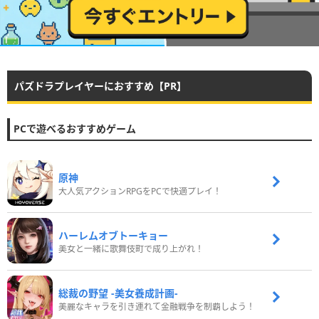
パズドラプレイヤーにおすすめ【PR】
PCで遊べるおすすめゲーム
原神
大人気アクションRPGをPCで快適プレイ！
ハーレムオブトーキョー
美女と一緒に歌舞伎町で成り上がれ！
総裁の野望 -美女養成計画-
美麗なキャラを引き連れて金融戦争を制覇しよう！