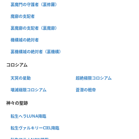
裏魔門の守護者（裏修羅）
魔廊の支配者
裏魔廊の支配者（裏魔廊）
機構城の絶対者
裏機構城の絶対者（裏機構）
コロシアム
天冥の星動
超絶極限コロシアム
壊滅極限コロシアム
蒼潜の戦帝
神々の聖跡
転生ヘラLUNA降臨
転生ヴァルキリーCIEL降臨