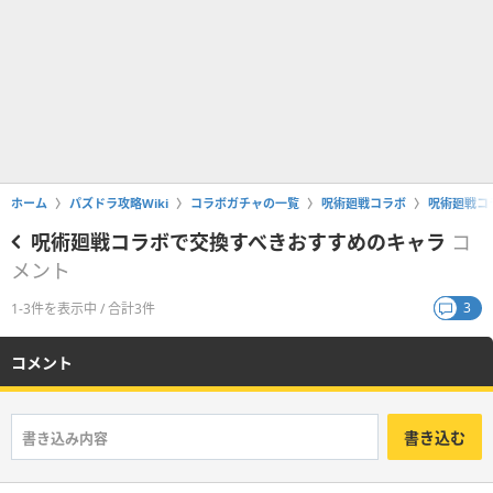
ホーム
パズドラ攻略Wiki
コラボガチャの一覧
呪術廻戦コラボ
呪術廻戦コ
呪術廻戦コラボで交換すべきおすすめのキャラ
コ
メント
3
1-3件を表示中 / 合計3件
コメント
書き込む