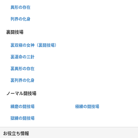
異形の存在
列界の化身
裏闘技場
裏双極の女神（裏闘技場）
裏運命の三針
裏異形の存在
裏列界の化身
ノーマル闘技場
練磨の闘技場
極練の闘技場
獄練の闘技場
お役立ち情報