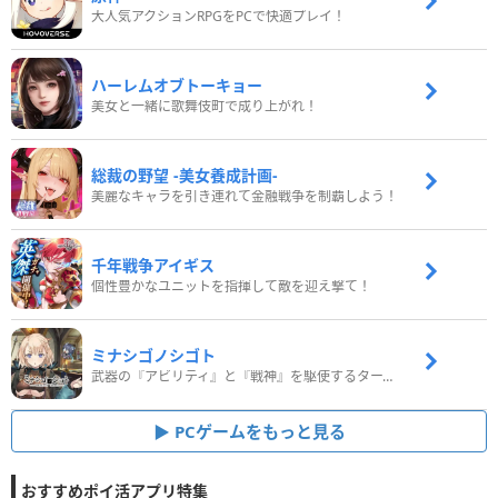
大人気アクションRPGをPCで快適プレイ！
ハーレムオブトーキョー
美女と一緒に歌舞伎町で成り上がれ！
総裁の野望 -美女養成計画-
美麗なキャラを引き連れて金融戦争を制覇しよう！
千年戦争アイギス
個性豊かなユニットを指揮して敵を迎え撃て！
ミナシゴノシゴト
武器の『アビリティ』と『戦神』を駆使するターン制コマンドバトルRPG！
PCゲームをもっと見る
おすすめポイ活アプリ特集