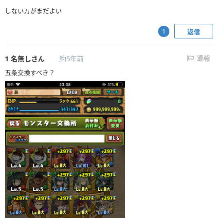
しない方がまだよい
返信
1
1
名無しさん
約5年前
通報
五条交換すべき？