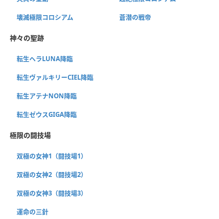
壊滅極限コロシアム
蒼潜の戦帝
神々の聖跡
転生ヘラLUNA降臨
転生ヴァルキリーCIEL降臨
転生アテナNON降臨
転生ゼウスGIGA降臨
極限の闘技場
双極の女神1（闘技場1）
双極の女神2（闘技場2）
双極の女神3（闘技場3）
運命の三針