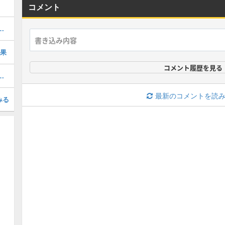
コメント
ボの当たりと評価・引くべき？
効果
コメント履歴を見る
定と一覧・今後の予想掲載！
最新のコメントを読
みる