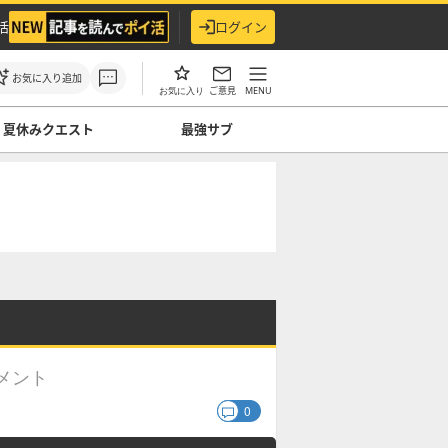
活
ログイン
お気に入り追加
ご意見
MENU
お気に入り
夏休みクエスト
最強サブ
メント
0