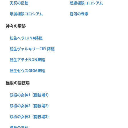
天冥の星動
超絶極限コロシアム
壊滅極限コロシアム
蒼潜の戦帝
神々の聖跡
転生ヘラLUNA降臨
転生ヴァルキリーCIEL降臨
転生アテナNON降臨
転生ゼウスGIGA降臨
極限の闘技場
双極の女神1（闘技場1）
双極の女神2（闘技場2）
双極の女神3（闘技場3）
運命の三針