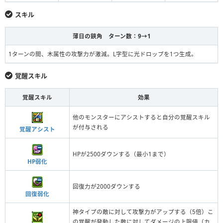
スキル
薄日の鋏角 ターン数：9→1
1ターンの間、木属性の攻撃力が激減。L字型に光ドロップを1つ生成。
覚醒スキル
覚醒スキル
効果
他のモンスターにアシストすると自分の覚醒スキル
が付与される
覚醒アシスト
HPが2500ダウンする（最小1まで）
HP弱化
回復力が2000ダウンする
回復弱化
神タイプの敵に対して攻撃力がアップする（5倍）こ
の覚醒が発動した敵に対してダメージの上限値（カ