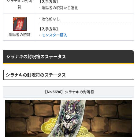
シラナキの封呪
【入手方法】
符
・陰陽省の呪符から進化
・進化前なし
【入手方法】
陰陽省の呪符
・
モンスター購入
シラナキの封呪符のステータス
シラナキの封呪符のステータス
【No.6696】シラナキの封呪符