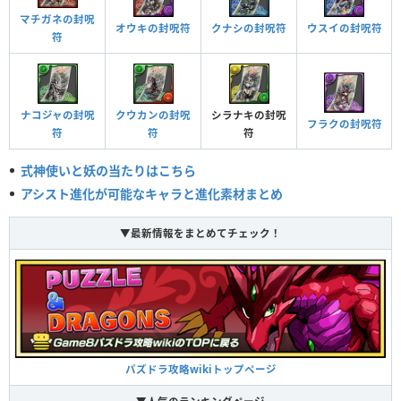
マチガネの封呪
オウキの封呪符
クナシの封呪符
ウスイの封呪符
符
ナコジャの封呪
クウカンの封呪
シラナキの封呪
フラクの封呪符
符
符
符
式神使いと妖の当たりはこちら
アシスト進化が可能なキャラと進化素材まとめ
▼最新情報をまとめてチェック！
パズドラ攻略wikiトップページ