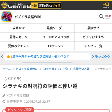
パズドラ攻略Wiki
攻略TOP
最強リーダー
最強サブ
夏休みガチャ
コードギアスコラボ
ガチャおすすめ
夏休みクエスト
EXラッシュ
テンプレ一覧
夏休みガチャの当たりと評価・引くべき？
もっとみる
最強リー
1
2
ホーム
パズドラ攻略Wiki
コラボガチャの一覧
式神使いと妖
シラナキの封
【パズドラ】
シラナキの封呪符の評価と使い道
パズドラ攻略班
最終更新日：2026.07.23 22:57
ピックアップ情報