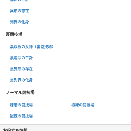
異形の存在
列界の化身
裏闘技場
裏双極の女神（裏闘技場）
裏運命の三針
裏異形の存在
裏列界の化身
ノーマル闘技場
練磨の闘技場
極練の闘技場
獄練の闘技場
お役立ち情報