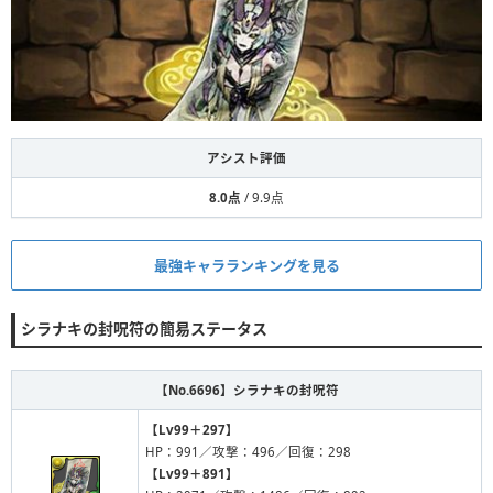
アシスト評価
8.0点
/ 9.9点
最強キャラランキングを見る
シラナキの封呪符の簡易ステータス
【No.6696】
シラナキの封呪符
【Lv99＋297】
HP：991／攻撃：496／回復：298
【Lv99＋891】