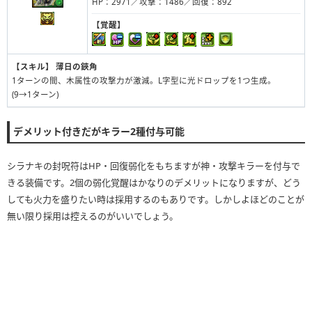
HP：2971／攻撃：1486／回復：892
【覚醒】
【スキル】
薄日の鋏角
1ターンの間、木属性の攻撃力が激減。L字型に光ドロップを1つ生成。
(9→1ターン)
デメリット付きだがキラー2種付与可能
シラナキの封呪符はHP・回復弱化をもちますが神・攻撃キラーを付与で
きる装備です。2個の弱化覚醒はかなりのデメリットになりますが、どう
しても火力を盛りたい時は採用するのもありです。しかしよほどのことが
無い限り採用は控えるのがいいでしょう。