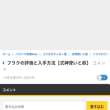
ホーム
パズドラ攻略Wiki
コラボガチャの一覧
式神使いと妖
フラクの評価
フラクの評価と入手方法【式神使いと妖】
コメン
ト
5
1-5件を表示中 / 合計5件
コメント
書き込む