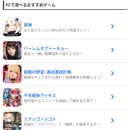
PCで遊べるおすすめゲーム
原神
大人気アクションRPGをPCで快適プレイ！
ハーレムオブトーキョー
美女と一緒に歌舞伎町で成り上がれ！
総裁の野望 -美女養成計画-
美麗なキャラを引き連れて金融戦争を制覇しよう！
千年戦争アイギス
個性豊かなユニットを指揮して敵を迎え撃て！
ミナシゴノシゴト
武器の『アビリティ』と『戦神』を駆使するターン制コマンドバトルRPG！