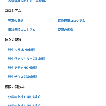
裏機構城の絶対者（裏機構）
コロシアム
天冥の星動
超絶極限コロシアム
壊滅極限コロシアム
蒼潜の戦帝
神々の聖跡
転生ヘラLUNA降臨
転生ヴァルキリーCIEL降臨
転生アテナNON降臨
転生ゼウスGIGA降臨
極限の闘技場
双極の女神1（闘技場1）
双極の女神2（闘技場2）