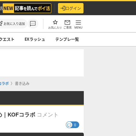
活
ログイン
お気に入り追加
ご意見
MENU
お気に入り
クエスト
EXラッシュ
テンプレ一覧
コラボ
書き込み
コメント
｜KOFコラボ
0