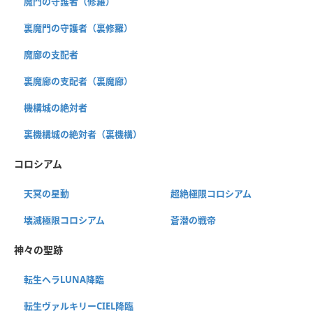
魔門の守護者（修羅）
裏魔門の守護者（裏修羅）
魔廊の支配者
裏魔廊の支配者（裏魔廊）
機構城の絶対者
裏機構城の絶対者（裏機構）
コロシアム
天冥の星動
超絶極限コロシアム
壊滅極限コロシアム
蒼潜の戦帝
神々の聖跡
転生ヘラLUNA降臨
転生ヴァルキリーCIEL降臨