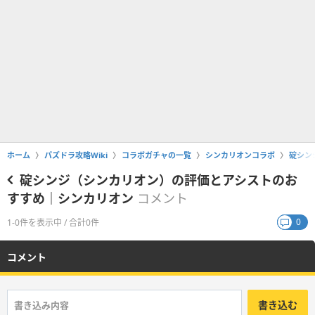
ホーム
パズドラ攻略Wiki
コラボガチャの一覧
シンカリオンコラボ
碇シン
碇シンジ（シンカリオン）の評価とアシストのお
すすめ｜シンカリオン
コメント
0
1-0件を表示中 / 合計0件
コメント
書き込む