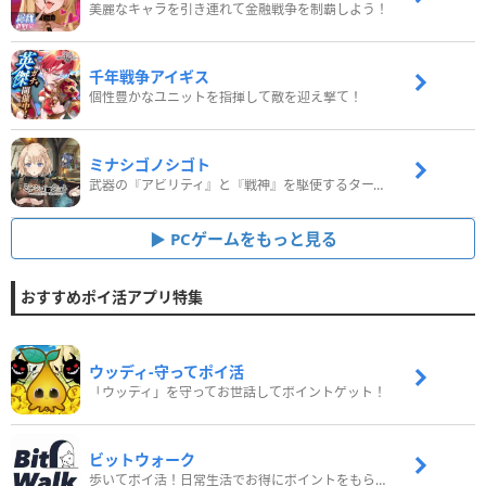
美麗なキャラを引き連れて金融戦争を制覇しよう！
千年戦争アイギス
個性豊かなユニットを指揮して敵を迎え撃て！
ミナシゴノシゴト
武器の『アビリティ』と『戦神』を駆使するターン制コマンドバトルRPG！
PCゲームをもっと見る
おすすめポイ活アプリ特集
ウッディ‐守ってポイ活
「ウッディ」を守ってお世話してポイントゲット！
ビットウォーク
歩いてポイ活！日常生活でお得にポイントをもらおう