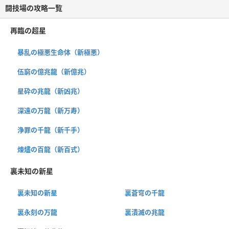
闘技場の攻略一覧
再臨の超星
暴乱の極悪生命体（新極悪）
伍窮の億兆龍（新億兆）
星砕の兆龍（新凶兆）
深遠の万龍（新万寿）
浄罪の千龍（新千手）
煉燼の百龍（新百式）
裏未知の新星
裏未知の新星
裏蒼穹の千龍
裏永刻の万龍
裏潰滅の兆龍