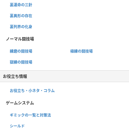
裏運命の三針
裏異形の存在
裏列界の化身
ノーマル闘技場
練磨の闘技場
極練の闘技場
獄練の闘技場
お役立ち情報
お役立ち・小ネタ・コラム
ゲームシステム
ギミックの一覧と対策法
シールド