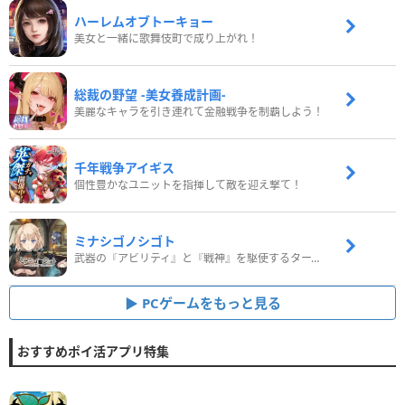
ハーレムオブトーキョー
美女と一緒に歌舞伎町で成り上がれ！
総裁の野望 -美女養成計画-
美麗なキャラを引き連れて金融戦争を制覇しよう！
千年戦争アイギス
個性豊かなユニットを指揮して敵を迎え撃て！
ミナシゴノシゴト
武器の『アビリティ』と『戦神』を駆使するターン制コマンドバトルRPG！
PCゲームをもっと見る
おすすめポイ活アプリ特集