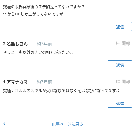
究極の限界突破後のステ間違ってないですか？
99からHPしか上がってないですが
返信
2
名無しさん
約7年前
通報
やっと一歩以外のナツの相方がきたか…
返信
1
アマナカマ
約7年前
通報
究極ナコルルのスキルが火はなびではなく闇はなびになってますよ
返信
記事ページに戻る