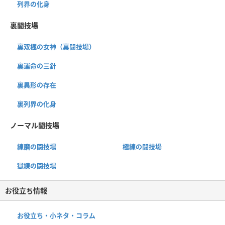
列界の化身
裏闘技場
裏双極の女神（裏闘技場）
裏運命の三針
裏異形の存在
裏列界の化身
ノーマル闘技場
練磨の闘技場
極練の闘技場
獄練の闘技場
お役立ち情報
お役立ち・小ネタ・コラム