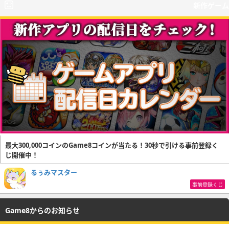
新作ゲーム
最大300,000コインのGame8コインが当たる！30秒で引ける事前登録く
じ開催中！
るぅみマスター
事前登録くじ
Game8からのお知らせ