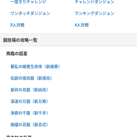
一度きりチャレンジ
チャレンジダンジョン
ワンタッチダンジョン
ランキングダンジョン
8人対戦
4人対戦
闘技場の攻略一覧
再臨の超星
暴乱の極悪生命体（新極悪）
伍窮の億兆龍（新億兆）
星砕の兆龍（新凶兆）
深遠の万龍（新万寿）
浄罪の千龍（新千手）
煉燼の百龍（新百式）