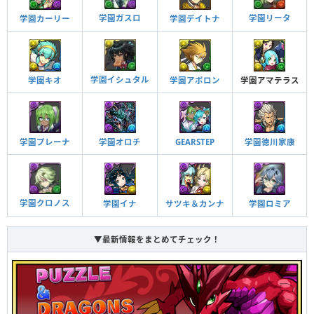
学園ガスロ
学園リータ
学園デイトナ
学園カーリー
学園イシュタル
学園アポロン
学園アマテラス
学園キオ
GEARSTEP
学園プレーナ
学園オロチ
学園徳川家康
学園クロノス
学園ロミア
学園イナ
サツキ＆カンナ
▼最新情報をまとめてチェック！