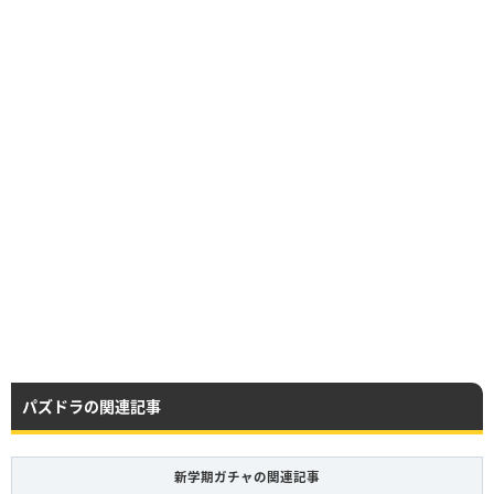
【No.7150】隠れ神ゲーマー・アマテラスオオカミの学生証
レア度
コスト
属性
タイプ
★8
80
光
神
HP
攻撃力
回復力
パズドラの関連記事
Lv99
8000
5000
0
新学期ガチャの関連記事