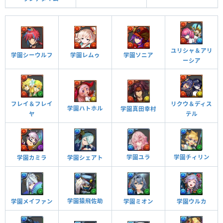
覚醒スキル
効果
他のモンスターにアシストすると自分の覚醒スキル
が付与される
覚醒アシスト
ユリシャ＆アリ
学園レムゥ
学園ソニア
学園シーウルフ
チーム全体のスキルが2ターン溜まった状態で始まる
ーシア
スキルブースト＋
チームの回復力が20％アップする
チーム回復強化
フレイ＆フレイ
リクウ＆ディス
学園ハトホル
学園真田幸村
ヤ
テル
チームの回復力が20％アップする
チーム回復強化
チームの回復力が20％アップする
学園ユラ
学園チィリン
学園シェアト
学園カミラ
チーム回復強化
チームの回復力が20％アップする
チーム回復強化
学園猿飛佐助
学園メイファン
学園ミオン
学園ウルカ
雲攻撃を無効化する