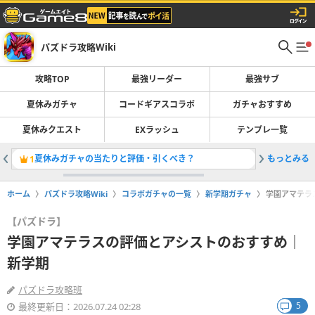
パズドラ攻略Wiki
攻略TOP
最強リーダー
最強サブ
夏休みガチャ
コードギアスコラボ
ガチャおすすめ
夏休みクエスト
EXラッシュ
テンプレ一覧
夏休みガチャの当たりと評価・引くべき？
もっとみる
最強リー
1
2
ホーム
パズドラ攻略Wiki
コラボガチャの一覧
新学期ガチャ
学園アマテラ
【パズドラ】
学園アマテラスの評価とアシストのおすすめ｜
新学期
パズドラ攻略班
5
最終更新日：2026.07.24 02:28