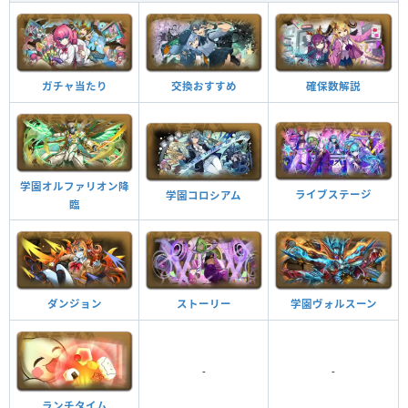
HP
攻撃力
回復力
Lv99
8990
5495
297
ガチャ当たり
交換おすすめ
確保数解説
つけられる潜在キラー
学園オルファリオン降
ライブステージ
学園コロシアム
臨
不屈の光明 ターン数：19→6
ダンジョン
ストーリー
学園ヴォルスーン
消せないドロップ、バインド、覚醒無効状態を全回復。全ドロップのロック
を解除し、木、光、回復ドロップに変化。1ターンの間、ダメージ激減。
-
-
ランチタイム