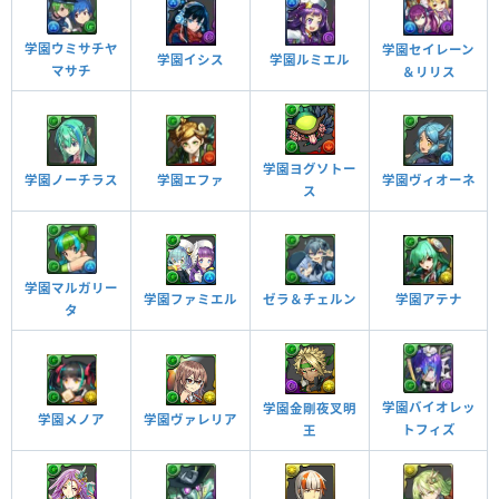
雲耐性
学園ウミサチヤ
学園セイレーン
毒攻撃を無効化する
学園イシス
学園ルミエル
マサチ
＆リリス
毒耐性＋
学園ヨグソトー
学園エファ
学園ノーチラス
学園ヴィオーネ
ス
学園マルガリー
ゼラ＆チェルン
学園ファミエル
学園アテナ
タ
学園バイオレッ
学園金剛夜叉明
学園ヴァレリア
学園メノア
トフィズ
王