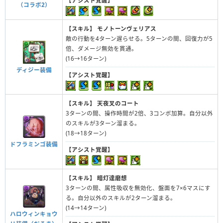
【アシスト覚醒】
（コラボ2）
【スキル】
モノトーンヴェリアス
敵の行動を4ターン遅らせる。5ターンの間、回復力が5
倍、ダメージ無効を貫通。
(16→16ターン)
ディジー装備
【アシスト覚醒】
【スキル】
天夜叉のコート
3ターンの間、操作時間が2倍、3コンボ加算。自分以外
のスキルが3ターン溜まる。
(18→18ターン)
ドフラミンゴ装備
【アシスト覚醒】
【スキル】
暗灯達磨想
3ターンの間、属性吸収を無効化、盤面を7×6マスにす
る。自分以外のスキルが2ターン溜まる。
(14→14ターン)
ハロウィンキョウ