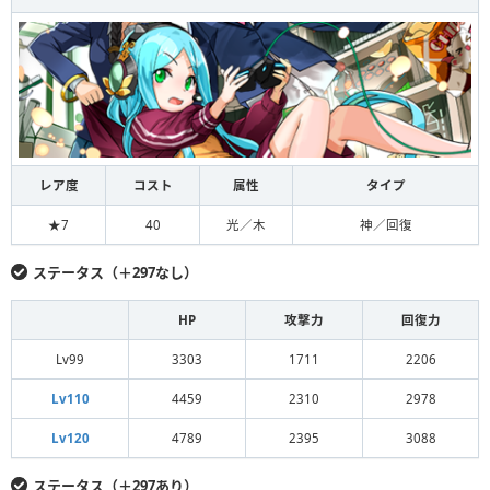
レア度
コスト
属性
タイプ
★7
40
光／木
神／回復
ステータス（＋297なし）
HP
攻撃力
回復力
Lv99
3303
1711
2206
Lv110
4459
2310
2978
Lv120
4789
2395
3088
ステータス（＋297あり）