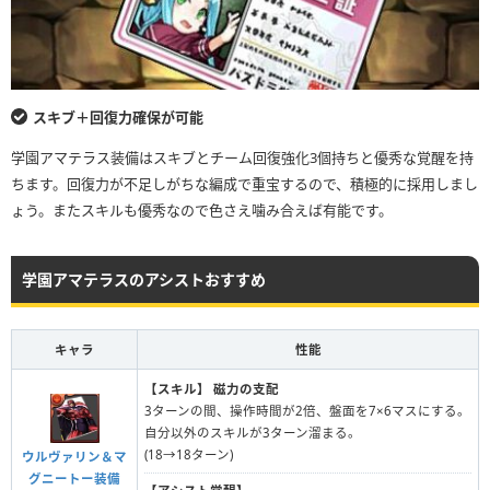
スキブ＋回復力確保が可能
学園アマテラス装備はスキブとチーム回復強化3個持ちと優秀な覚醒を持
ちます。回復力が不足しがちな編成で重宝するので、積極的に採用しまし
ょう。またスキルも優秀なので色さえ噛み合えば有能です。
学園アマテラスのアシストおすすめ
キャラ
性能
【スキル】
磁力の支配
3ターンの間、操作時間が2倍、盤面を7×6マスにする。
自分以外のスキルが3ターン溜まる。
(18→18ターン)
ウルヴァリン＆マ
グニートー装備