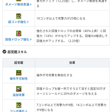
撃力がアップ（12.25倍）し、ダメージ無効を貫通す
ダメージ無効貫通＋
る
10コンボ以上で攻撃力が25倍になる
超コンボ強化＋
強化された回復ドロップの出現率（40％上昇）と回
復力（14％）がかなりアップする。回復の4個消しで
回復ドロップ強化＋
回復力がアップする。（2.25倍）
超覚醒スキル
超覚醒
効果
操作不可攻撃を無効化する
操作不可耐性
回復ドロップを縦一列でそろえて消すと固定50万ダ
メージとシールドに20％のダメージを与える
追加攻撃
7コンボ以上で攻撃力が4倍、14コンボ以上で攻撃力
が9倍になる
コンボ強化＋