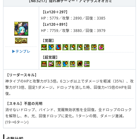
【No.5217】
隠れ神ゲーマー・アマテラスオオカミ
【Lv120＋297】
HP：5779／攻撃：2890／回復：3385
【Lv120＋891】
HP：7759／攻撃：3880／回復：3979
【覚醒】
▶︎テンプレ
【超覚醒】
【リーダースキル】
神タイプのHPと攻撃力が3.5倍。6コンボ以上でダメージを軽減（35％）、攻
撃力が13倍、固定1ダメージ。ドロップを消した時、回復力×15倍のHPを回
復。
【スキル】
不屈の光明
消せないドロップ、バインド、覚醒無効状態を全回復。全ドロップのロック
を解除し、木、光、回復ドロップに変化。1ターンの間、ダメージ激減。
(19→6ターン)
点数比較