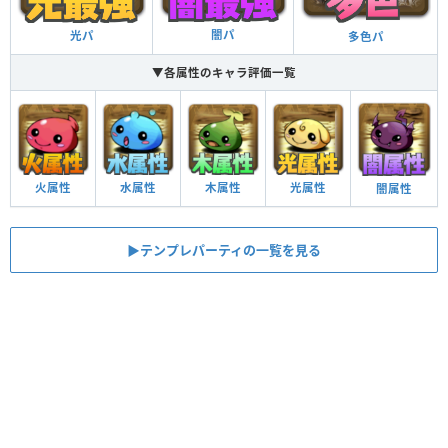
闇パ
光パ
多色パ
▼各属性のキャラ評価一覧
火属性
水属性
木属性
光属性
闇属性
▶︎テンプレパーティの一覧を見る