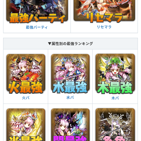
リセマラ
最強パーティ
▼属性別の最強ランキング
水パ
火パ
木パ