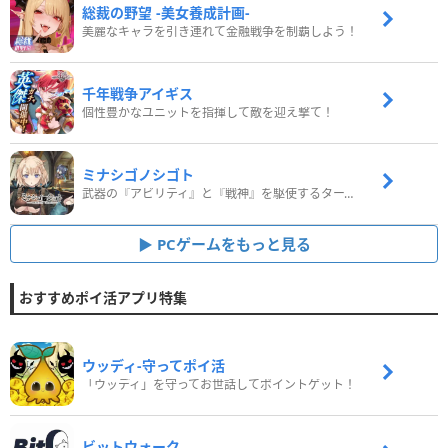
総裁の野望 -美女養成計画-
美麗なキャラを引き連れて金融戦争を制覇しよう！
千年戦争アイギス
個性豊かなユニットを指揮して敵を迎え撃て！
ミナシゴノシゴト
武器の『アビリティ』と『戦神』を駆使するターン制コマンドバトルRPG！
PCゲームをもっと見る
おすすめポイ活アプリ特集
ウッディ‐守ってポイ活
「ウッディ」を守ってお世話してポイントゲット！
ビットウォーク