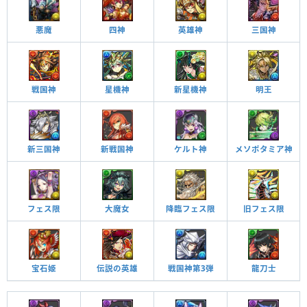
悪魔
四神
英雄神
三国神
戦国神
星機神
新星機神
明王
新三国神
新戦国神
ケルト神
メソポタミア神
フェス限
大魔女
降臨フェス限
旧フェス限
宝石姫
伝説の英雄
戦国神第3弾
龍刀士