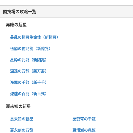
闘技場の攻略一覧
再臨の超星
暴乱の極悪生命体（新極悪）
伍窮の億兆龍（新億兆）
星砕の兆龍（新凶兆）
深遠の万龍（新万寿）
浄罪の千龍（新千手）
煉燼の百龍（新百式）
裏未知の新星
裏未知の新星
裏蒼穹の千龍
裏永刻の万龍
裏潰滅の兆龍