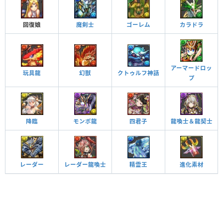
回復娘
魔剣士
ゴーレム
カラドラ
アーマードロッ
玩具龍
幻獣
クトゥルフ神話
プ
降臨
モンポ龍
四君子
龍喚士＆龍契士
レーダー
レーダー龍喚士
精霊王
進化素材