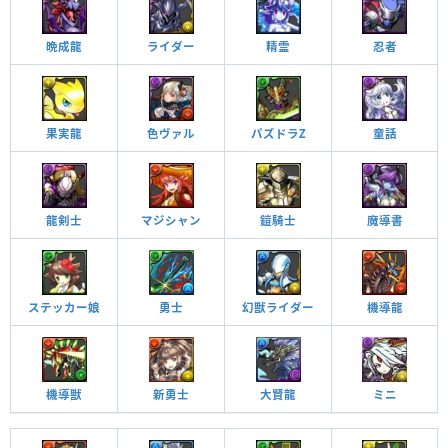
晩成龍
ライダー
精霊
忍者
果実龍
色ヴァル
パズドラZ
童話
龍剣士
マジシャン
鎧騎士
魔導書
ステッカー娘
勇士
幻獣ライダー
機導龍
機導獣
新勇士
大賢龍
ミニ