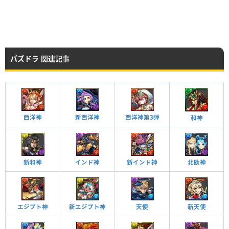
パズドラ 関連記事
西洋神
新西洋神
西洋神第3弾
和神
新和神
インド神
新インド神
北欧神
エジプト神
天使
新天使
新エジプト神