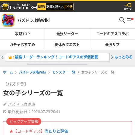
パズドラ攻略Wiki
攻略TOP
最強リーダー
コードギアスコラボ
ガチャおすすめ
夏休みクエスト
最強サブ
最強リーダーランキング！コードギアスの評価掲載
もっとみる
コードギ
1
2
ホーム
パズドラ攻略Wiki
モンスター一覧
女の子シリーズの一覧
【パズドラ】
女の子シリーズの一覧
パズドラ攻略班
最終更新日：2026.07.23 20:41
ピックアップ情報
★【コードギアス】
当たりと評価