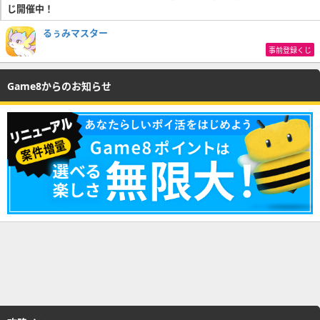
じ開催中！
るぅみマスター
事前登録くじ
Game8からのお知らせ