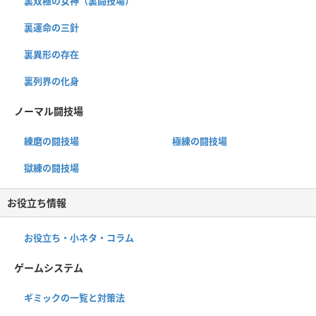
裏双極の女神（裏闘技場）
裏運命の三針
裏異形の存在
裏列界の化身
ノーマル闘技場
練磨の闘技場
極練の闘技場
獄練の闘技場
お役立ち情報
お役立ち・小ネタ・コラム
ゲームシステム
ギミックの一覧と対策法