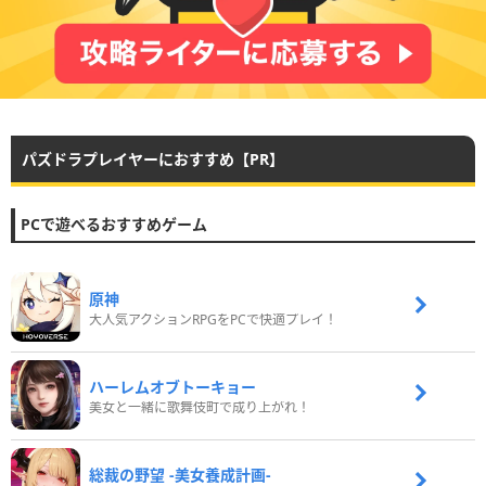
パズドラプレイヤーにおすすめ【PR】
PCで遊べるおすすめゲーム
原神
大人気アクションRPGをPCで快適プレイ！
ハーレムオブトーキョー
美女と一緒に歌舞伎町で成り上がれ！
総裁の野望 -美女養成計画-