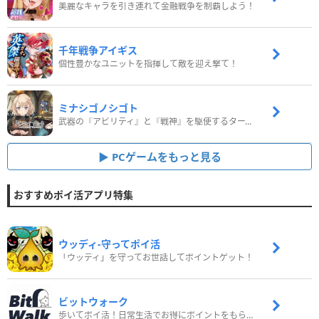
美麗なキャラを引き連れて金融戦争を制覇しよう！
千年戦争アイギス
個性豊かなユニットを指揮して敵を迎え撃て！
ミナシゴノシゴト
武器の『アビリティ』と『戦神』を駆使するターン制コマンドバトルRPG！
PCゲームをもっと見る
おすすめポイ活アプリ特集
ウッディ‐守ってポイ活
「ウッディ」を守ってお世話してポイントゲット！
ビットウォーク
歩いてポイ活！日常生活でお得にポイントをもらおう