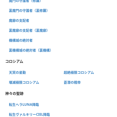
魔門の守護者（修羅）
裏魔門の守護者（裏修羅）
魔廊の支配者
裏魔廊の支配者（裏魔廊）
機構城の絶対者
裏機構城の絶対者（裏機構）
コロシアム
天冥の星動
超絶極限コロシアム
壊滅極限コロシアム
蒼潜の戦帝
神々の聖跡
転生ヘラLUNA降臨
転生ヴァルキリーCIEL降臨