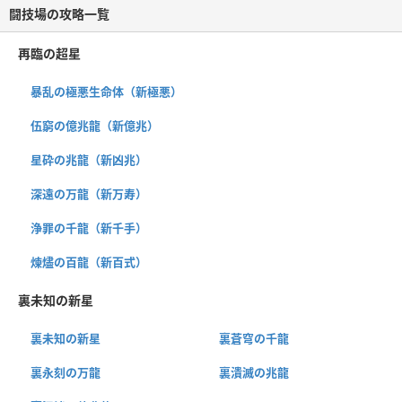
闘技場の攻略一覧
再臨の超星
暴乱の極悪生命体（新極悪）
伍窮の億兆龍（新億兆）
星砕の兆龍（新凶兆）
深遠の万龍（新万寿）
浄罪の千龍（新千手）
煉燼の百龍（新百式）
裏未知の新星
裏未知の新星
裏蒼穹の千龍
裏永刻の万龍
裏潰滅の兆龍