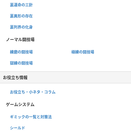
裏運命の三針
裏異形の存在
裏列界の化身
ノーマル闘技場
練磨の闘技場
極練の闘技場
獄練の闘技場
お役立ち情報
お役立ち・小ネタ・コラム
ゲームシステム
ギミックの一覧と対策法
シールド