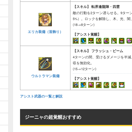
【スキル】
転界逢龍陣・四雲
敵の行動を2ターン遅らせる。9ター
5%）。ロックを解除し、木、光、闇
(18→8ターン)
エリカ装備（首飾り）
【アシスト覚醒】
【スキル】
フラッシュ・ビーム
4ターンの間、受けるダメージを半減
収を無効化。
(15→12ターン)
ウルトラマン装備
【アシスト覚醒】
アシスト武器の一覧と解説
ジーニャの超覚醒おすすめ