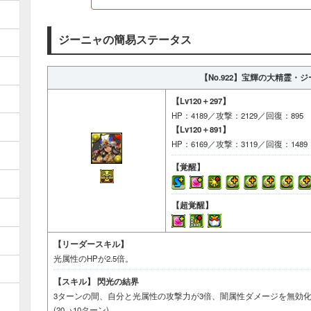
ジーニャの簡易ステータス
【No.922】
宝輝の大精霊・ジ
【Lv120＋297】
HP：4189／攻撃：2129／回復：895
【Lv120＋891】
HP：6169／攻撃：3119／回復：1489
【覚醒】
【超覚醒】
【リーダースキル】
光属性のHPが2.5倍。
【スキル】
閃光の結界
3ターンの間、自分と光属性の攻撃力が3倍、闇属性ダメージを無効
(20→10ターン)