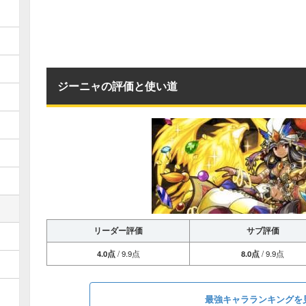
ジーニャの評価と使い道
リーダー評価
サブ評価
4.0点
/ 9.9点
8.0点
/ 9.9点
最強キャラランキングを