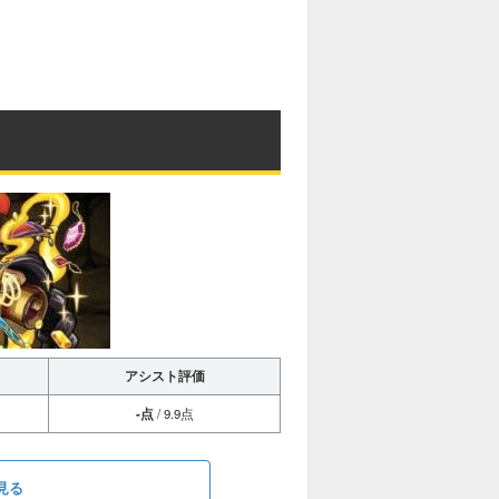
アシスト評価
-点
/ 9.9点
見る