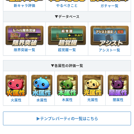
ドラゴンタイプの攻撃力が3倍。
新キャラ評価
やるべきこと
ガチャ一覧
▼データベース
覚醒スキル
効果
自分と同じ属性のドロップを4個消すと攻撃力がアッ
プ（2.2倍）し、敵2体に攻撃をする
2体攻撃
限界突破一覧
超覚醒一覧
アシスト一覧
闇ドロップを横一列でそろえて消すと闇属性の攻撃
▼各属性の評価一覧
力がアップする（30％）
闇列強化
チーム全体のスキルが1ターン溜まった状態で始まる
スキルブースト
木属性
光属性
闇属性
火属性
水属性
▶︎テンプレパーティの一覧はこちら