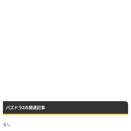
【No.1129】ドラゴン・ショウグン
レア度
コスト
属性
タイプ
★4
15
闇
ドラゴン
レア度
コスト
属性
タイプ
★5
25
闇／闇
ドラゴン／攻撃
HP
攻撃力
回復力
Lv99
1709
952
34
HP
攻撃力
回復力
Lv99
3418
1543
56
HP
攻撃力
回復力
パズドラZの関連記事
Lv99
2699
1447
331
なし
HP
攻撃力
回復力