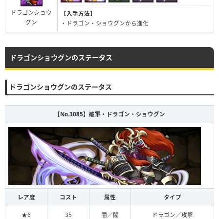
ドラゴンショウ
【入手方法】
グン
・ドラゴン・ショウグンから進化
ドラゴンショウグンのステータス
ドラゴンショウグンのステータス
【No.3085】破軍・ドラゴン・ショウグン
レア度
コスト
属性
タイプ
★6
35
闇／闇
ドラゴン／攻撃