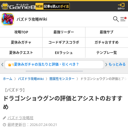
パズドラ攻略Wiki
攻略TOP
最強リーダー
最強サブ
夏休みガチャ
コードギアスコラボ
ガチャおすすめ
夏休みクエスト
EXラッシュ
テンプレ一覧
夏休みガチャの当たりと評価・引くべき？
もっとみる
最強リー
1
2
ホーム
パズドラ攻略Wiki
闇属性モンスター
ドラゴンショウグンの評価とアシ
【パズドラ】
ドラゴンショウグンの評価とアシストのおすす
め
パズドラ攻略班
最終更新日：2026.07.24 00:21