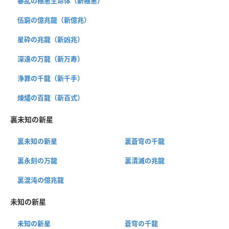
暴乱の極悪生命体（新極悪）
伍窮の億兆龍（新億兆）
星砕の兆龍（新凶兆）
深遠の万龍（新万寿）
浄罪の千龍（新千手）
煉燼の百龍（新百式）
裏未知の新星
裏未知の新星
裏蒼穹の千龍
裏永刻の万龍
裏潰滅の兆龍
裏混沌の億兆龍
未知の新星
未知の新星
蒼穹の千龍