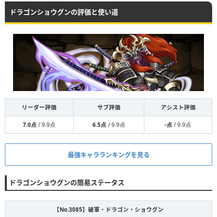
ドラゴンショウグンの評価と使い道
リーダー評価
サブ評価
アシスト評価
7.0点
/ 9.9点
6.5点
/ 9.9点
-点
/ 9.9点
最強キャラランキングを見る
ドラゴンショウグンの簡易ステータス
【No.3085】
破軍・ドラゴン・ショウグン