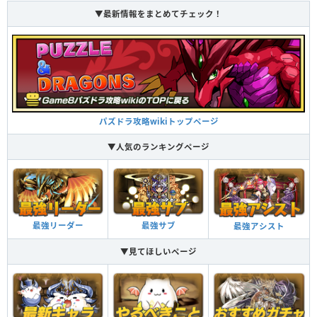
▼最新情報をまとめてチェック！
Lv99
4408
2038
353
つけられる潜在キラー
つけられる潜在キラー
パズドラ攻略wikiトップページ
バーサーク ターン数：12→2
▼人気のランキングページ
2ターンの間、自分のダメージ上限が99億、自分とドラゴンタイプの攻撃力
が2倍。回復を毒に変化。
バーサーク ターン数：12→2
2ターンの間、自分のダメージ上限が99億、自分とドラゴンタイプの攻撃力
最強リーダー
最強サブ
最強アシスト
が2倍。回復を毒に変化。
サムライソウル
▼見てほしいページ
ドラゴンタイプの攻撃力が2.5倍。
ショウグンソウル