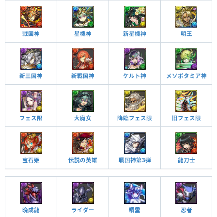
戦国神
星機神
新星機神
明王
新三国神
新戦国神
ケルト神
メソポタミア神
フェス限
大魔女
降臨フェス限
旧フェス限
宝石姫
伝説の英雄
戦国神第3弾
龍刀士
晩成龍
ライダー
精霊
忍者