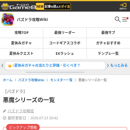
パズドラ攻略Wiki
攻略TOP
最強リーダー
最強サブ
夏休みガチャ
コードギアスコラボ
ガチャおすすめ
夏休みクエスト
EXラッシュ
テンプレ一覧
夏休みガチャの当たりと評価・引くべき？
もっとみる
最強リー
1
2
ホーム
パズドラ攻略Wiki
モンスター一覧
悪魔シリーズの一覧
【パズドラ】
悪魔シリーズの一覧
パズドラ攻略班
最終更新日：2026.07.23 20:42
ピックアップ情報