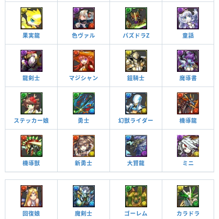
果実龍
色ヴァル
パズドラZ
童話
龍剣士
マジシャン
鎧騎士
魔導書
ステッカー娘
勇士
幻獣ライダー
機導龍
機導獣
新勇士
大賢龍
ミニ
回復娘
魔剣士
ゴーレム
カラドラ