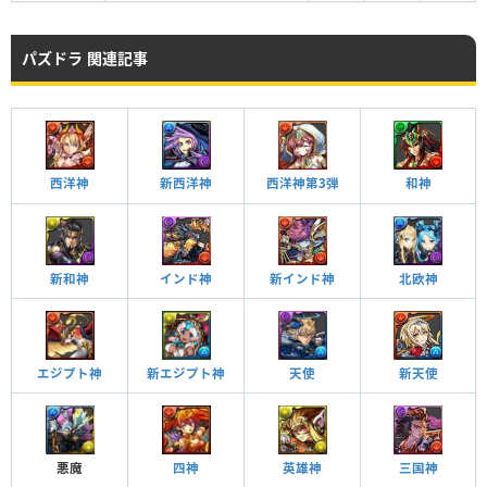
パズドラ 関連記事
西洋神
新西洋神
西洋神第3弾
和神
新和神
インド神
新インド神
北欧神
エジプト神
天使
新天使
新エジプト神
悪魔
四神
英雄神
三国神