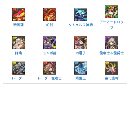
アーマードロッ
玩具龍
幻獣
クトゥルフ神話
プ
降臨
モンポ龍
四君子
龍喚士＆龍契士
レーダー
レーダー龍喚士
精霊王
進化素材