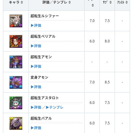
キャラ
評価／テンプレ
ｻﾌﾞ
ｱｼｽﾄ
超転生ルシファー
7.0
7.5
-
▶︎評価
超転生ベリアル
6.0
8.0
-
▶︎評価
超転生アモン
-
-
-
▶︎評価
変身アモン
7.0
8.5
-
▶︎評価
超転生アスタロト
6.0
7.5
-
▶︎評価
／
▶︎テンプレ
超転生バアル
6.0
7.5
-
▶︎評価