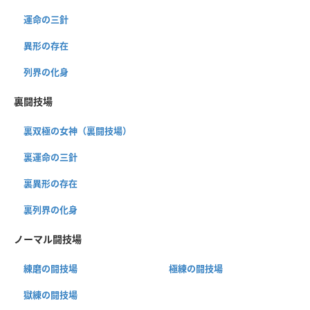
運命の三針
異形の存在
列界の化身
裏闘技場
裏双極の女神（裏闘技場）
裏運命の三針
裏異形の存在
裏列界の化身
ノーマル闘技場
練磨の闘技場
極練の闘技場
獄練の闘技場