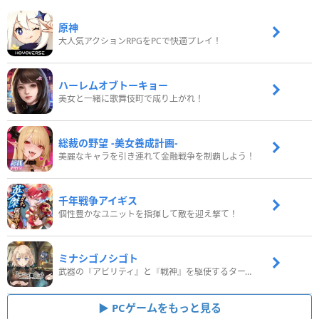
原神
大人気アクションRPGをPCで快適プレイ！
ハーレムオブトーキョー
美女と一緒に歌舞伎町で成り上がれ！
総裁の野望 -美女養成計画-
美麗なキャラを引き連れて金融戦争を制覇しよう！
千年戦争アイギス
個性豊かなユニットを指揮して敵を迎え撃て！
ミナシゴノシゴト
武器の『アビリティ』と『戦神』を駆使するターン制コマンドバトルRPG！
PCゲームをもっと見る