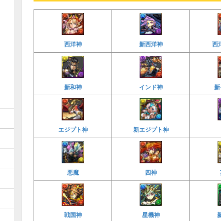
西洋神
新西洋神
西
新和神
インド神
新
エジプト神
新エジプト神
悪魔
四神
戦国神
星機神