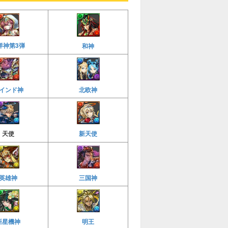
洋神第3弾
和神
インド神
北欧神
新天使
天使
英雄神
三国神
新星機神
明王