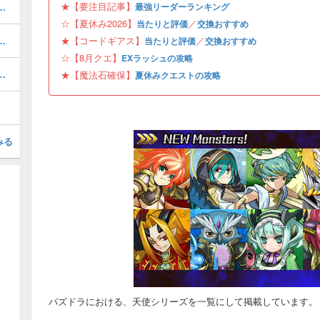
★【要注目記事】
ボの当たりと評価・引くべき？
最強リーダーランキング
☆【夏休み2026】
／
当たりと評価
交換おすすめ
と当たり・どれを引くべき？
★【コードギアス】
／
当たりと評価
交換おすすめ
☆【8月クエ】
EXラッシュの攻略
当たりと評価・引くべき？
★【魔法石確保】
夏休みクエストの攻略
みる
パズドラにおける、天使シリーズを一覧にして掲載しています。