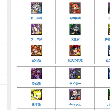
新三国神
新戦国神
フェス限
大魔女
降
宝石姫
伝説の英雄
戦
晩成龍
ライダー
果実龍
色ヴァル
パ