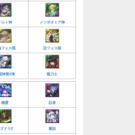
ケルト神
メソポタミア神
臨フェス限
旧フェス限
国神第3弾
龍刀士
精霊
忍者
ズドラZ
童話