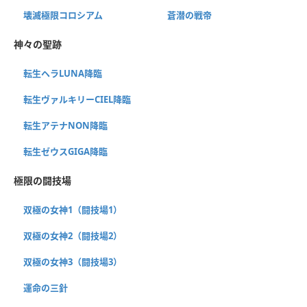
壊滅極限コロシアム
蒼潜の戦帝
神々の聖跡
転生ヘラLUNA降臨
転生ヴァルキリーCIEL降臨
転生アテナNON降臨
転生ゼウスGIGA降臨
極限の闘技場
双極の女神1（闘技場1）
双極の女神2（闘技場2）
双極の女神3（闘技場3）
運命の三針