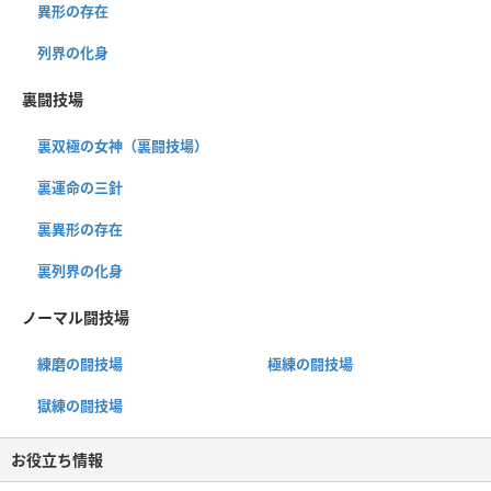
異形の存在
列界の化身
裏闘技場
裏双極の女神（裏闘技場）
裏運命の三針
裏異形の存在
裏列界の化身
ノーマル闘技場
練磨の闘技場
極練の闘技場
獄練の闘技場
お役立ち情報