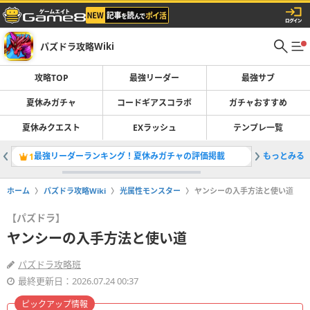
パズドラ攻略Wiki
攻略TOP
最強リーダー
最強サブ
夏休みガチャ
コードギアスコラボ
ガチャおすすめ
夏休みクエスト
EXラッシュ
テンプレ一覧
最強リーダーランキング！夏休みガチャの評価掲載
もっとみる
夏休みガ
1
2
ホーム
パズドラ攻略Wiki
光属性モンスター
ヤンシーの入手方法と使い道
【パズドラ】
ヤンシーの入手方法と使い道
パズドラ攻略班
最終更新日：2026.07.24 00:37
ピックアップ情報