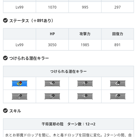
Lv99
1070
995
297
ステータス（＋891あり）
HP
攻撃力
回復力
Lv99
3050
1985
891
つけられる潜在キラー
つけられる潜在キラー
スキル
干将莫耶の陰 ターン数：12→2
水とお邪魔ドロップを闇に、木と毒ドロップを回復に変化。2ターンの間、自