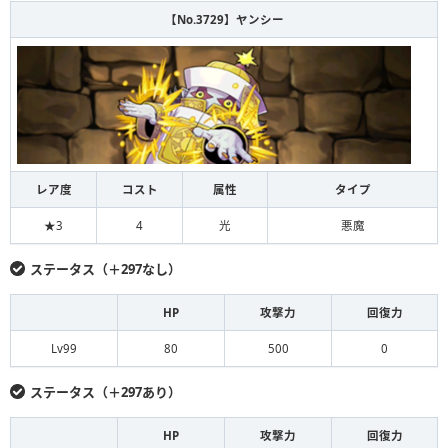
【No.3729】ヤンシー
レア度
コスト
属性
タイプ
★3
4
光
悪魔
ステータス（＋297なし）
HP
攻撃力
回復力
Lv99
80
500
0
ステータス（＋297あり）
HP
攻撃力
回復力