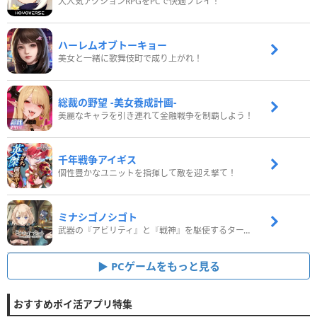
大人気アクションRPGをPCで快適プレイ！
ハーレムオブトーキョー
美女と一緒に歌舞伎町で成り上がれ！
総裁の野望 -美女養成計画-
美麗なキャラを引き連れて金融戦争を制覇しよう！
千年戦争アイギス
個性豊かなユニットを指揮して敵を迎え撃て！
ミナシゴノシゴト
武器の『アビリティ』と『戦神』を駆使するターン制コマンドバトルRPG！
PCゲームをもっと見る
おすすめポイ活アプリ特集