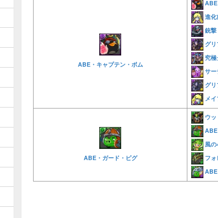
AB
進化
銃撃
グリ
究極
ABE・キャプテン・ボム
サー
グリ
メイ
ウッ
AB
風の
フォ
ABE・ガード・ピグ
AB