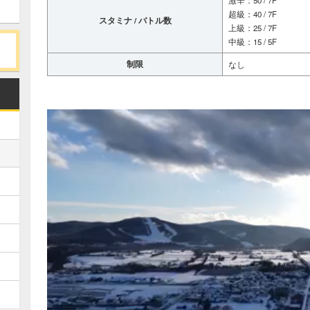
激辛：50 / 7F
超級：40 / 7F
スタミナ / バトル数
上級：25 / 7F
中級：15 / 5F
制限
なし