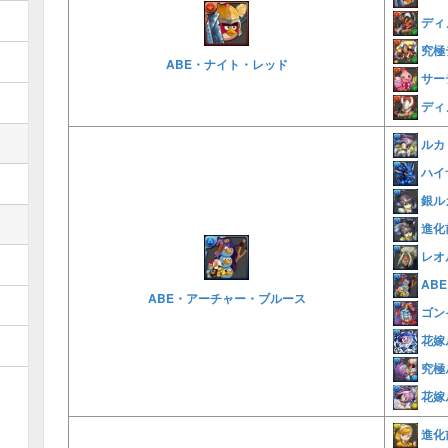
ディ
究極
ABE・ナイト・レッド
サー
ディ
ルカ
ハイ
銀ル
進化
レオ
AB
ABE・アーチャー・ブルース
ゴン
花嫁
究極
花嫁
進化