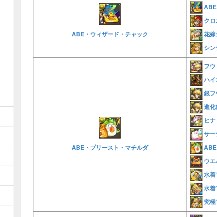
AB
クロ
花嫁
ABE・ウィザード・チャック
シン
フウ
ハイ
銀フ
進化
ヒナ
サー
AB
ABE・プリースト・マチルダ
ウエ
水着
水着
究極