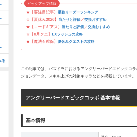
キング！夏休みガチャの評価掲載
ピックアップ情報
★【要注目記事】
最強リーダーランキング
と当たり・どれを引くべき？
☆【夏休み2026】
／
当たりと評価
交換おすすめ
★【コードギアス】
／
当たりと評価
交換おすすめ
☆【8月クエ】
EXラッシュの攻略
★【魔法石確保】
夏休みクエストの攻略
ボの当たりと評価・引くべき？
みる
この記事では、パズドラにおけるアングリーバードエピックコラ
ジョンデータ、スキル上げの対象キャラなどを掲載しています。
アングリーバードエピックコラボ 基本情報
基本情報