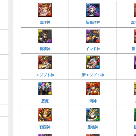
西洋神
新西洋神
西
新和神
インド神
新
エジプト神
新エジプト神
悪魔
四神
戦国神
星機神