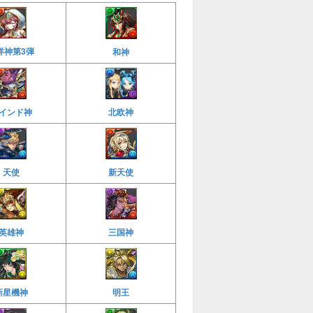
洋神第3弾
和神
インド神
北欧神
天使
新天使
英雄神
三国神
新星機神
明王