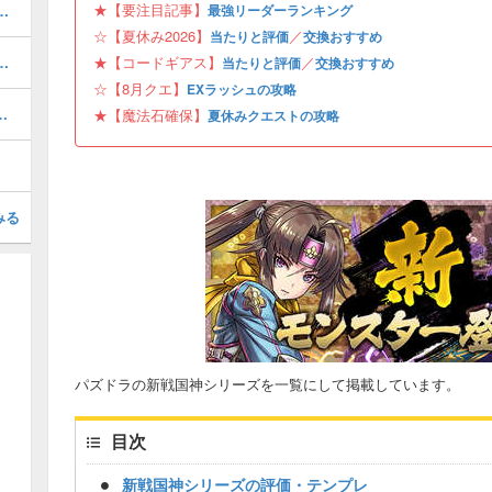
★【要注目記事】
当たりと評価・引くべき？
最強リーダーランキング
☆【夏休み2026】
／
当たりと評価
交換おすすめ
ボの当たりと評価・引くべき？
★【コードギアス】
／
当たりと評価
交換おすすめ
☆【8月クエ】
EXラッシュの攻略
攻略パーティと対策ギミック
★【魔法石確保】
夏休みクエストの攻略
みる
パズドラの新戦国神シリーズを一覧にして掲載しています。
目次
新戦国神シリーズの評価・テンプレ