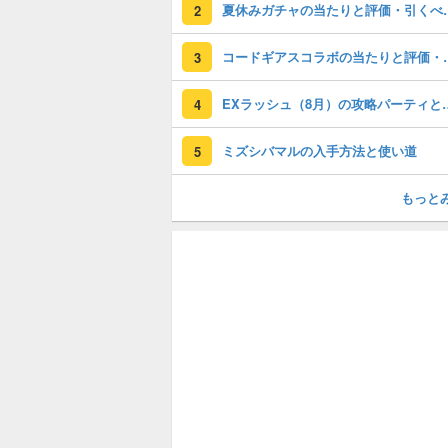
夏休みガチャの
2
コードギアスコラ
3
EXラッシュ（8月）の
4
ミズシバマルの入手方法と使い道
5
もっと