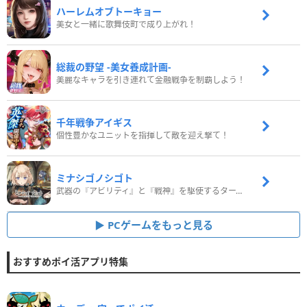
ハーレムオブトーキョー
美女と一緒に歌舞伎町で成り上がれ！
総裁の野望 -美女養成計画-
美麗なキャラを引き連れて金融戦争を制覇しよう！
千年戦争アイギス
個性豊かなユニットを指揮して敵を迎え撃て！
ミナシゴノシゴト
武器の『アビリティ』と『戦神』を駆使するターン制コマンドバトルRPG！
PCゲームをもっと見る
おすすめポイ活アプリ特集