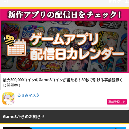
新作ゲーム
最大300,000コインのGame8コインが当たる！30秒で引ける事前登録く
じ開催中！
るぅみマスター
事前登録くじ
Game8からのお知らせ