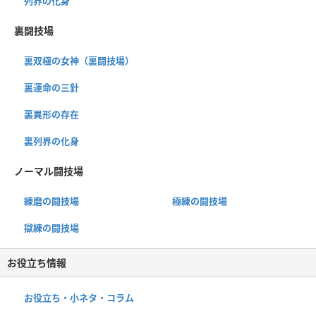
列界の化身
裏闘技場
裏双極の女神（裏闘技場）
裏運命の三針
裏異形の存在
裏列界の化身
ノーマル闘技場
練磨の闘技場
極練の闘技場
獄練の闘技場
お役立ち情報
お役立ち・小ネタ・コラム