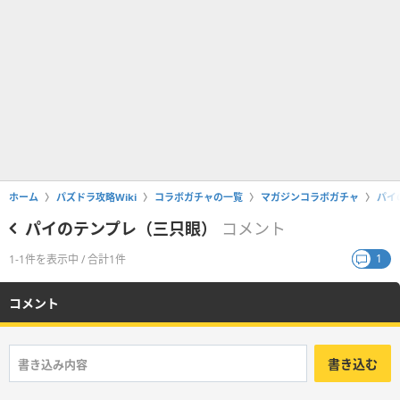
ホーム
パズドラ攻略Wiki
コラボガチャの一覧
マガジンコラボガチャ
パイ
パイのテンプレ（三只眼）
コメント
1
1-1件を表示中 / 合計1件
コメント
書き込む