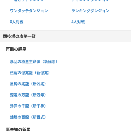
ワンタッチダンジョン
ランキングダンジョン
8人対戦
4人対戦
闘技場の攻略一覧
再臨の超星
暴乱の極悪生命体（新極悪）
伍窮の億兆龍（新億兆）
星砕の兆龍（新凶兆）
深遠の万龍（新万寿）
浄罪の千龍（新千手）
煉燼の百龍（新百式）
裏未知の新星