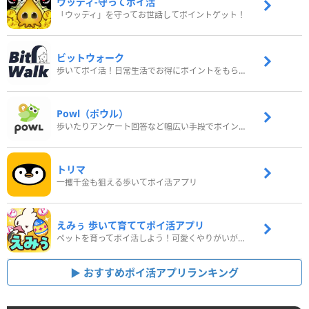
ウッディ‐守ってポイ活
「ウッディ」を守ってお世話してポイントゲット！
ビットウォーク
歩いてポイ活！日常生活でお得にポイントをもらおう
Powl（ポウル）
歩いたりアンケート回答など幅広い手段でポイントをゲット
トリマ
一攫千金も狙える歩いてポイ活アプリ
えみぅ 歩いて育ててポイ活アプリ
ペットを育ってポイ活しよう！可愛くやりがいがある新感覚アプリ
おすすめポイ活アプリランキング