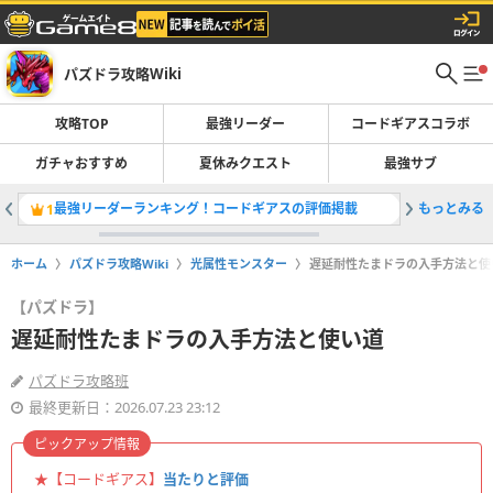
パズドラ攻略Wiki
攻略TOP
最強リーダー
コードギアスコラボ
ガチャおすすめ
夏休みクエスト
最強サブ
最強リーダーランキング！コードギアスの評価掲載
もっとみる
コードギ
1
2
ホーム
パズドラ攻略Wiki
光属性モンスター
遅延耐性たまドラの入手方法と使
【パズドラ】
遅延耐性たまドラの入手方法と使い道
パズドラ攻略班
最終更新日：2026.07.23 23:12
ピックアップ情報
★【コードギアス】
当たりと評価