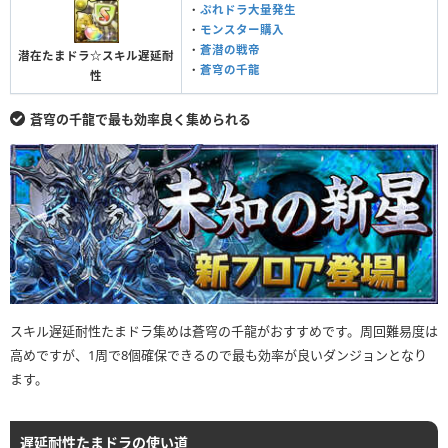
・
ぷれドラ大量発生
・
モンスター購入
・
蒼潜の戦帝
潜在たまドラ☆スキル遅延耐
・
蒼穹の千龍
性
蒼穹の千龍で最も効率良く集められる
スキル遅延耐性たまドラ集めは蒼穹の千龍がおすすめです。周回難易度は
高めですが、1周で8個確保できるので最も効率が良いダンジョンとなり
ます。
遅延耐性たまドラの使い道