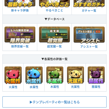
新キャラ評価
やるべきこと
ガチャ一覧
▼データベース
限界突破一覧
超覚醒一覧
アシスト一覧
▼各属性の評価一覧
木属性
光属性
闇属性
火属性
水属性
▶︎テンプレパーティの一覧はこちら