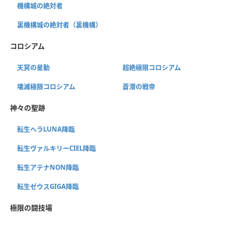
機構城の絶対者
裏機構城の絶対者（裏機構）
コロシアム
天冥の星動
超絶極限コロシアム
壊滅極限コロシアム
蒼潜の戦帝
神々の聖跡
転生ヘラLUNA降臨
転生ヴァルキリーCIEL降臨
転生アテナNON降臨
転生ゼウスGIGA降臨
極限の闘技場