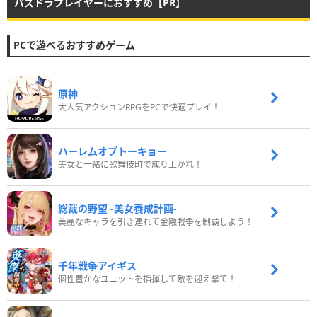
パズドラプレイヤーにおすすめ【PR】
PCで遊べるおすすめゲーム
原神
大人気アクションRPGをPCで快適プレイ！
ハーレムオブトーキョー
美女と一緒に歌舞伎町で成り上がれ！
総裁の野望 -美女養成計画-
美麗なキャラを引き連れて金融戦争を制覇しよう！
千年戦争アイギス
個性豊かなユニットを指揮して敵を迎え撃て！