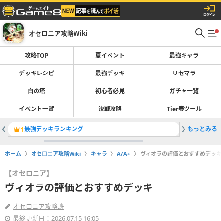
オセロニア攻略Wiki
攻略TOP
夏イベント
最強キャラ
デッキレシピ
最強デッキ
リセマラ
白の塔
初心者必見
ガチャ一覧
イベント一覧
決戦攻略
Tier表ツール
最強デッキランキング
もっとみる
開催中の
1
2
ホーム
オセロニア攻略Wiki
キャラ
A/A+
ヴィオラの評価とおすすめデッ
【オセロニア】
ヴィオラの評価とおすすめデッキ
オセロニア攻略班
最終更新日：2026.07.15 16:05