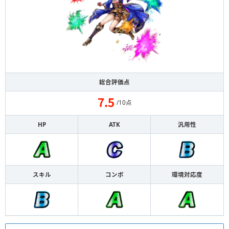
総合評価点
/10点
HP
ATK
汎用性
スキル
コンボ
環境対応度