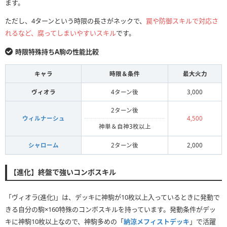
ます。
ただし、4ターンという時限の長さがネックで、
罠や防御スキルで対応さ
れるなど、腐ってしまいやすいスキル
です。
時限特殊持ちA駒の性能比較
キャラ
時限＆条件
最大火力
ヴィオラ
4ターン後
3,000
2ターン後
ウィルナーシュ
4,500
神単＆自神3枚以上
シャローム
2ターン後
2,000
【進化】終盤で強いコンボスキル
「ヴィオラ(進化)」は、デッキに神駒が10枚以上入っているときに発動で
きる自分の駒×160特殊のコンボスキルを持っています。発動条件がデッ
キに神駒10枚以上なので、神駒多めの「
納涼メフィストデッキ
」で活躍