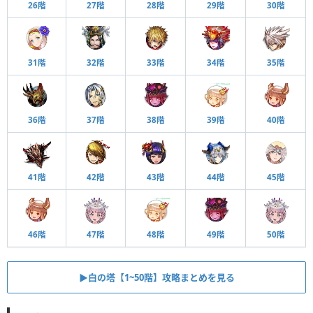
26階
27階
28階
29階
30階
31階
32階
33階
34階
35階
36階
37階
38階
39階
40階
41階
42階
43階
44階
45階
46階
47階
48階
49階
50階
▶︎白の塔【1~50階】攻略まとめを見る