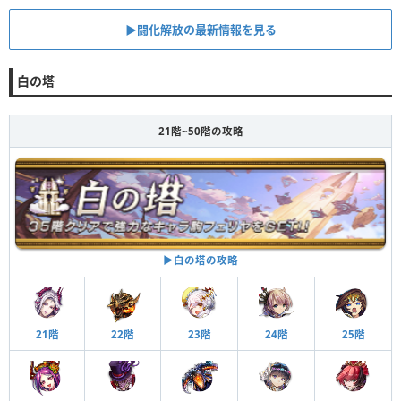
▶︎闘化解放の最新情報を見る
白の塔
21階~50階の攻略
▶︎白の塔の攻略
21階
22階
23階
24階
25階