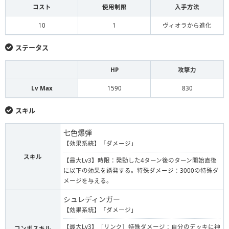
コスト
使用制限
入手方法
10
1
ヴィオラから進化
ステータス
HP
攻撃力
Lv Max
1590
830
スキル
七色爆弾
【効果系統】「ダメージ」
スキル
【最大Lv3】時限：発動した4ターン後のターン開始直後
に以下の効果を誘発する。特殊ダメージ：3000の特殊ダ
メージを与える。
シュレディンガー
【効果系統】「ダメージ」
【最大Lv3】［リンク］特殊ダメージ：自分のデッキに神
コンボスキル