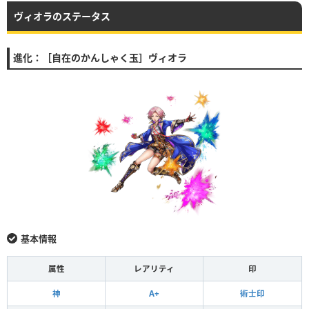
ヴィオラのステータス
進化：［自在のかんしゃく玉］ヴィオラ
基本情報
属性
レアリティ
印
神
A+
術士印