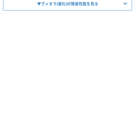
▼ヴィオラ(進化)の簡易性能を見る
HP
1590
ATK
830
【
ダメージ
】
スキル
4ターン後3000の特殊ダメージ
【
ダメージ
】
コンボ
神デッキで自分の駒×160の特殊