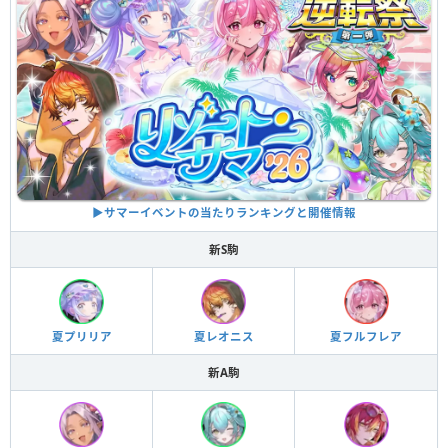
▶︎サマーイベントの当たりランキングと開催情報
新S駒
夏プリリア
夏レオニス
夏フルフレア
新A駒