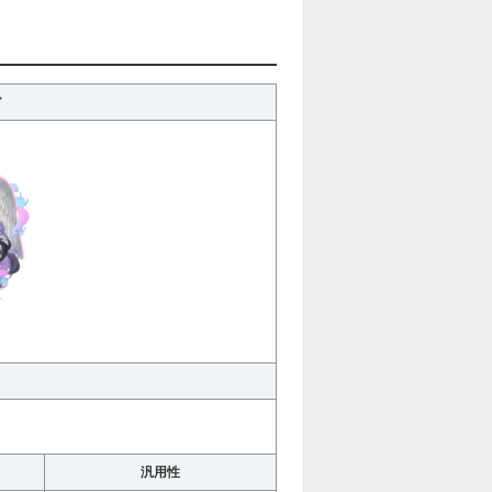
ア
汎用性