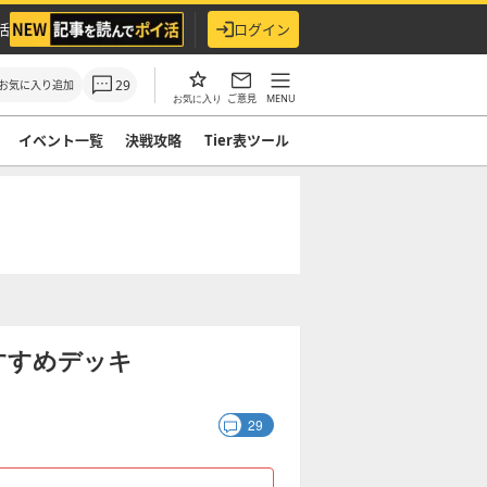
活
ログイン
29
お気に入り追加
ご意見
MENU
お気に入り
イベント一覧
決戦攻略
Tier表ツール
すすめデッキ
29