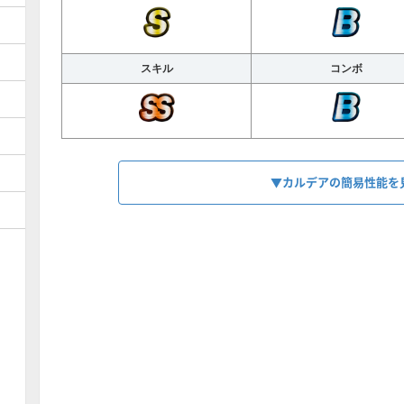
スキル
コンボ
▼カルデアの簡易性能を
HP
1625
【
ディザイア
】
スキル
神単リーダーで置いた時2000雷撃＆99%
いほど上昇）
【
バフ
】
コンボ
1.4〜1.7倍バフ（HPが少ないほど上昇