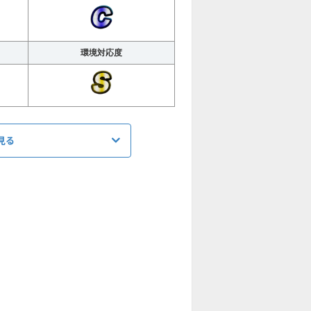
環境対応度
見る
ATK
975
↓ディザイア→1.32倍〜1.4倍バフ（HPが少な
）