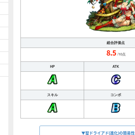
総合評価点
/10点
HP
ATK
スキル
コンボ
▼聖ドライアド(進化)の簡易