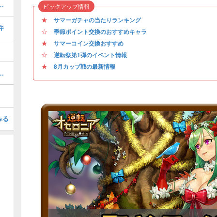
決戦の攻略とおすすめデッキ
ピックアップ情報
★
サマーガチャの当たりランキング
キ
☆
季節ポイント交換のおすすめキャラ
★
サマーコイン交換おすすめ
☆
逆転祭第1弾のイベント情報
★
8月カップ戦の最新情報
）のレシピと使い方を解説｜花鳥風月
みる