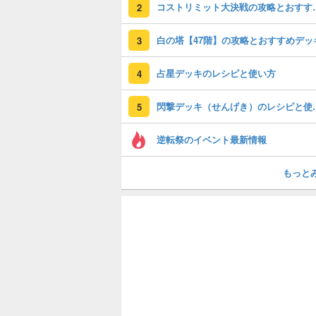
コストリミット大
2
白の塔【47階】の攻略とおすすめデッ
3
占星デッキのレシピと使い方
4
閃撃デッキ（せんげき
5
逆転祭のイベント最新情報
もっと