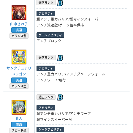
適正ランク
アビリティ
超アンチ重力バリア/超マインスイーパー
山中さわ子
アンチ減速壁/ゲージ倍率保持
貫通
ゲージアビリティ
バランス型
アンチブロック
適正ランク
サンクチュアリ
アビリティ
ドラゴン
アンチ重力バリア/アンチダメージウォール
アンチワープ/飛行
貫通
バランス型
適正ランク
アビリティ
超アンチ重力バリア/アンチワープ
真人
超マインスイーパーM
貫通
ゲージアビリティ
スピード型