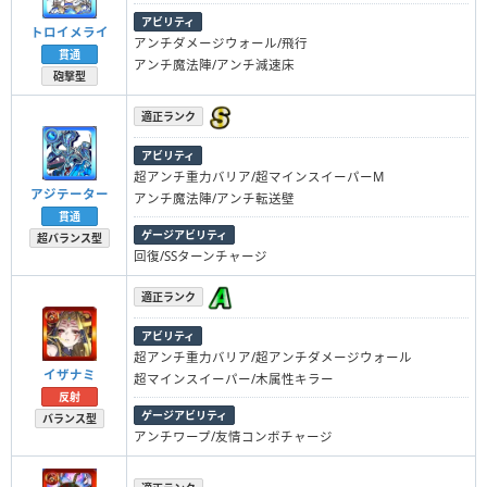
アビリティ
トロイメライ
アンチダメージウォール/飛行
貫通
アンチ魔法陣/アンチ減速床
砲撃型
適正ランク
アビリティ
超アンチ重力バリア/超マインスイーパーM
アジテーター
アンチ魔法陣/アンチ転送壁
貫通
ゲージアビリティ
超バランス型
回復/SSターンチャージ
適正ランク
アビリティ
超アンチ重力バリア/超アンチダメージウォール
イザナミ
超マインスイーパー/木属性キラー
反射
ゲージアビリティ
バランス型
アンチワープ/友情コンボチャージ