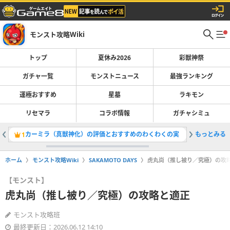
モンスト攻略Wiki
トップ
夏休み2026
彩獣神祭
ガチャ一覧
モンストニュース
最強ランキング
運極おすすめ
星墓
ラキモン
リセマラ
コラボ情報
ガチャシミュ
カーミラ（真獣神化）の評価とおすすめのわくわくの実
もっとみる
最強キャラ
1
2
ホーム
モンスト攻略Wiki
SAKAMOTO DAYS
虎丸尚（推し被り／究極）の攻
【モンスト】
虎丸尚（推し被り／究極）の攻略と適正
モンスト攻略班
最終更新日：2026.06.12 14:10