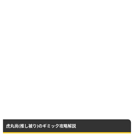
虎丸尚(推し被り)のギミック攻略解説