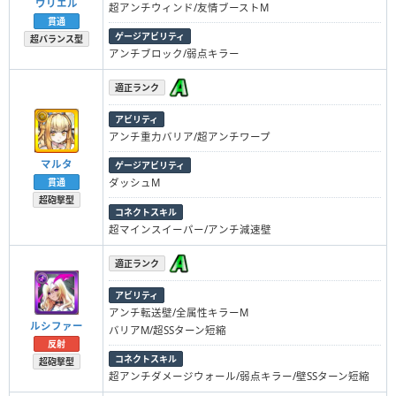
ウリエル
超アンチウィンド/友情ブーストM
貫通
ゲージアビリティ
超バランス型
アンチブロック/弱点キラー
適正ランク
アビリティ
アンチ重力バリア/超アンチワープ
マルタ
ゲージアビリティ
貫通
ダッシュM
超砲撃型
コネクトスキル
超マインスイーパー/アンチ減速壁
適正ランク
アビリティ
アンチ転送壁/全属性キラーM
ルシファー
バリアM/超SSターン短縮
反射
コネクトスキル
超砲撃型
超アンチダメージウォール/弱点キラー/壁SSターン短縮