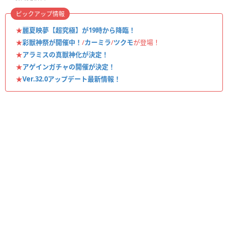
ピックアップ情報
★
麗夏映夢【超究極】が19時から降臨！
★
彩獣神祭が開催中！
/
カーミラ
/
ツクモ
が登場！
★
アラミスの真獣神化が決定！
★
アゲインガチャの開催が決定！
★
Ver.32.0アップデート最新情報！