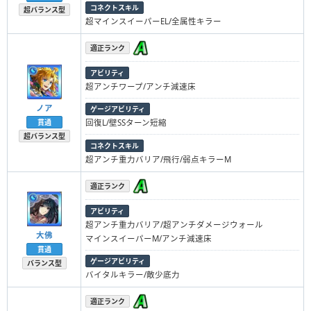
コネクトスキル
超バランス型
超マインスイーパーEL/全属性キラー
適正ランク
アビリティ
超アンチワープ/アンチ減速床
ノア
ゲージアビリティ
貫通
回復L/壁SSターン短縮
超バランス型
コネクトスキル
超アンチ重力バリア/飛行/弱点キラーM
適正ランク
アビリティ
超アンチ重力バリア/超アンチダメージウォール
大佛
マインスイーパーM/アンチ減速床
貫通
ゲージアビリティ
バランス型
バイタルキラー/敵少底力
適正ランク