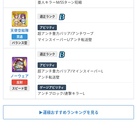
亜人キラーM/SSターン短縮
適正ランク
アビリティ
天使空挺隊
超アンチ重力バリア/アンチワープ
貫通
マインスイーパーL/アンチ転送壁
バランス型
適正ランク
アビリティ
超アンチ重力バリア/マインスイーパーL
ノーウェア
アンチ転送壁
反射
ゲージアビリティ
スピード型
アンチブロック/連撃キラーL
▶︎運極おすすめランキングを見る