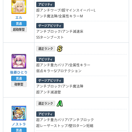
アビリティ
超アンチワープ/超マインスイーパーL
アンチ魔法陣/全属性キラーM
エル
貫通
ゲージアビリティ
超砲撃型
アンチブロック/アンチ減速床
SSターンブースト
適正ランク
アビリティ
超アンチ重力バリア/全属性キラー
弱点キラーS/プロテクション
後藤ひとり
貫通
ゲージアビリティ
砲撃型
アンチブロック/アンチ魔法陣
超アンチ減速壁
適正ランク
アビリティ
超アンチ重力バリア/アンチブロック
ノストラ
超レーザーストップ/壁SSターン短縮
貫通