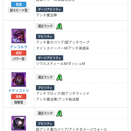
貫通
ゲージアビリティ
超スピード型
アンチ魔法陣
適正ランク
アビリティ
アンチ重力バリア/超アンチワープ
アンコルウ
マインスイーパーM/アンチ減速床
反射
ゲージアビリティ
パワー型
ソウルスティールM/ダッシュM
適正ランク
アビリティ
ドケソコトリ
アンチブロック/超アンチウィンド
反射
アンチ魔法陣/アンチ転送壁
砲撃型
適正ランク
アビリティ
超アンチ重力バリア/アンチダメージウォール