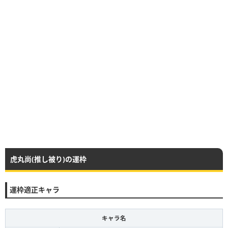
虎丸尚(推し被り)の運枠
運枠適正キャラ
キャラ名