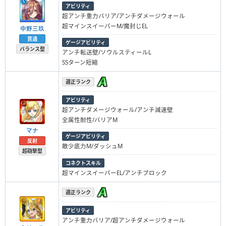
アビリティ
超アンチ重力バリア/アンチダメージウォール
超マインスイーパーM/魔封じEL
中野三玖
貫通
ゲージアビリティ
バランス型
アンチ転送壁/ソウルスティールL
SSターン短縮
適正ランク
アビリティ
超アンチダメージウォール/アンチ減速壁
全属性耐性/バリアM
マナ
ゲージアビリティ
反射
敵少底力M/ダッシュM
超砲撃型
コネクトスキル
超マインスイーパーEL/アンチブロック
適正ランク
アビリティ
アンチ重力バリア/超アンチダメージウォール