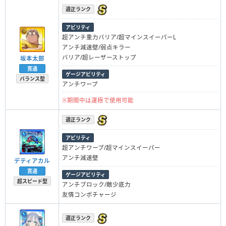
適正ランク
アビリティ
超アンチ重力バリア/超マインスイーパーL
アンチ減速壁/弱点キラー
バリア/超レーザーストップ
坂本太郎
貫通
ゲージアビリティ
バランス型
アンチワープ
※期間中は運極で使用可能
適正ランク
アビリティ
超アンチワープ/超マインスイーパー
アンチ減速壁
デティアカル
貫通
ゲージアビリティ
超スピード型
アンチブロック/敵少底力
友情コンボチャージ
適正ランク