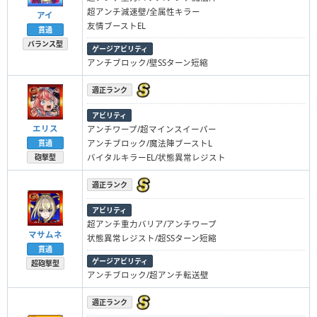
超アンチ減速壁/全属性キラー
アイ
友情ブーストEL
貫通
バランス型
ゲージアビリティ
アンチブロック/壁SSターン短縮
適正ランク
アビリティ
エリス
アンチワープ/超マインスイーパー
アンチブロック/魔法陣ブーストL
貫通
バイタルキラーEL/状態異常レジスト
砲撃型
適正ランク
アビリティ
超アンチ重力バリア/アンチワープ
マサムネ
状態異常レジスト/超SSターン短縮
貫通
ゲージアビリティ
超砲撃型
アンチブロック/超アンチ転送壁
適正ランク