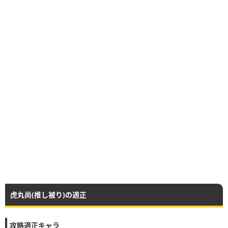
虎丸尚(推し被り)の適正
攻略適正キャラ