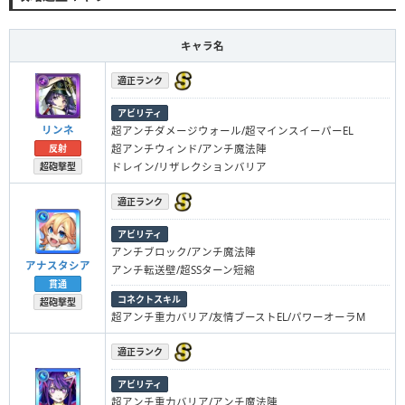
キャラ名
適正ランク
アビリティ
リンネ
超アンチダメージウォール/超マインスイーパーEL
超アンチウィンド/アンチ魔法陣
反射
ドレイン/リザレクションバリア
超砲撃型
適正ランク
アビリティ
アンチブロック/アンチ魔法陣
アナスタシア
アンチ転送壁/超SSターン短縮
貫通
コネクトスキル
超砲撃型
超アンチ重力バリア/友情ブーストEL/パワーオーラM
適正ランク
アビリティ
超アンチ重力バリア/アンチ魔法陣