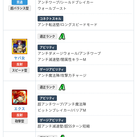
貫通
アンチワープ/シールドブレイカー
超バランス型
ウォールブースト
コネクトスキル
アンチ転送壁/ロングスピードモード
適正ランク
アビリティ
アンチダメージウォール/アンチワープ
ヤバ女
アンチ減速壁/闇属性キラーM
反射
ゲージアビリティ
スピード型
アンチ魔法陣/攻撃力チャージ
適正ランク
アビリティ
超アンチワープ/アンチ魔法陣
エクス
ビットンブレイカー/バリアM
反射
ゲージアビリティ
砲撃型
超アンチ減速壁/超SSターン短縮