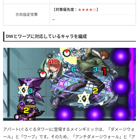
【
対策優先度：
★★★★☆
】
方向指定攻撃
ー
DWとワープに対応しているキャラを編成
アパート(ぐるぐるタワー)に登場するメインギミックは、「ダメージウォ
ール」と「ワープ」です。そのため、「アンチダメージウォール」と「ア