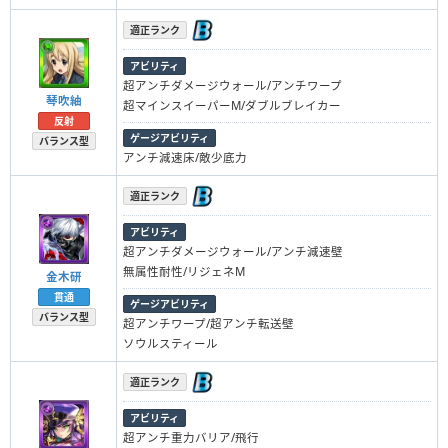
適正ランク
アビリティ
超アンチダメージウォール/アンチワープ
琴吹紬
超マインスイーパーM/ダブルブレイカー
反射
ゲージアビリティ
バランス型
アンチ減速床/敵少底力
適正ランク
アビリティ
超アンチダメージウォール/アンチ減速壁
無属性耐性/リジェネM
金木研
貫通
ゲージアビリティ
バランス型
超アンチワープ/超アンチ転送壁
ソウルスティール
適正ランク
アビリティ
超アンチ重力バリア/飛行