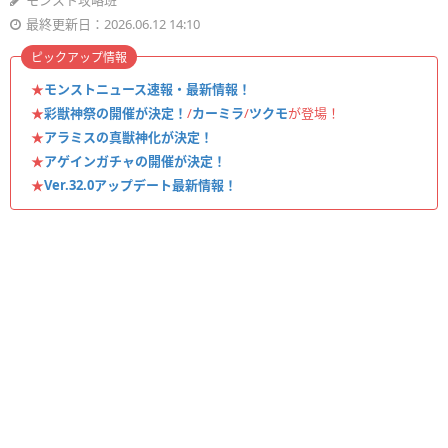
モンスト攻略班
最終更新日：2026.06.12 14:10
ピックアップ情報
★
モンストニュース速報・最新情報！
★
彩獣神祭の開催が決定！
/
カーミラ
/
ツクモ
が登場！
★
アラミスの真獣神化が決定！
★
アゲインガチャの開催が決定！
★
Ver.32.0アップデート最新情報！