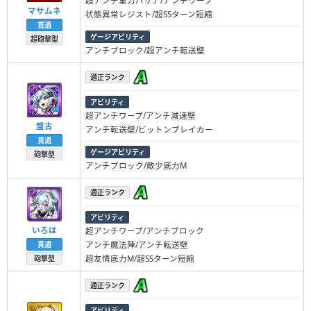
超アンチ重力バリア/アンチワープ
マサムネ
状態異常レジスト/超SSターン短縮
貫通
ゲージアビリティ
超砲撃型
アンチブロック/超アンチ転送壁
適正ランク
アビリティ
超アンチワープ/アンチ減速壁
盤古
アンチ転送壁/ビットンブレイカー
貫通
ゲージアビリティ
砲撃型
アンチブロック/敵少底力M
適正ランク
アビリティ
いろは
超アンチワープ/アンチブロック
アンチ魔法陣/アンチ転送壁
貫通
超友情底力M/超SSターン短縮
砲撃型
適正ランク
アビリティ