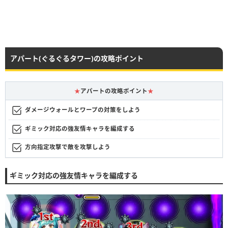
アパート(ぐるぐるタワー)の攻略ポイント
★
アパートの攻略ポイント
★
ダメージウォールとワープの対策をしよう
ギミック対応の強友情キャラを編成する
方向指定攻撃で敵を攻撃しよう
ギミック対応の強友情キャラを編成する