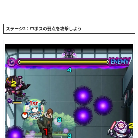
ステージ2：中ボスの弱点を攻撃しよう