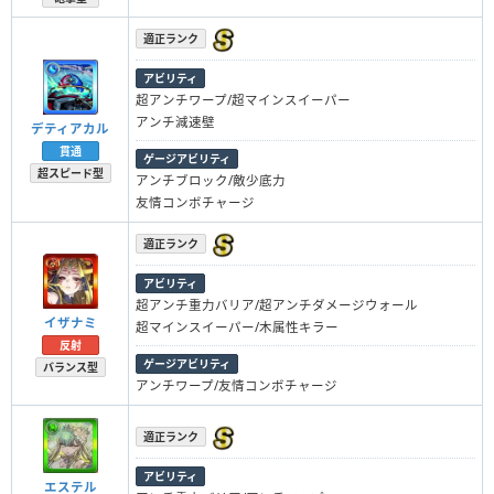
適正ランク
アビリティ
超アンチワープ/超マインスイーパー
アンチ減速壁
デティアカル
貫通
ゲージアビリティ
超スピード型
アンチブロック/敵少底力
友情コンボチャージ
適正ランク
アビリティ
超アンチ重力バリア/超アンチダメージウォール
イザナミ
超マインスイーパー/木属性キラー
反射
ゲージアビリティ
バランス型
アンチワープ/友情コンボチャージ
適正ランク
アビリティ
エステル