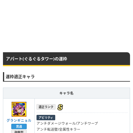
アパート(ぐるぐるタワー)の運枠
運枠適正キャラ
キャラ名
適正ランク
アビリティ
グランギニョル
アンチダメージウォール/アンチワープ
貫通
アンチ転送壁/全属性キラー
砲撃型