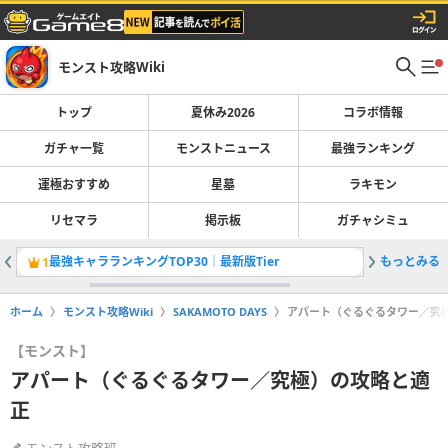
モンスト攻略Wiki
トップ
夏休み2026
コラボ情報
ガチャ一覧
モンストニュース
最強ランキング
運極おすすめ
星墓
ラキモン
リセマラ
掲示板
ガチャシミュ
最強キャラランキングTOP30｜最新版Tier
もっとみる
モンスト
1
2
ホーム
モンスト攻略Wiki
SAKAMOTO DAYS
アパート（ぐるぐるタワー／究
【モンスト】
アパート（ぐるぐるタワー／究極）の攻略と適
正