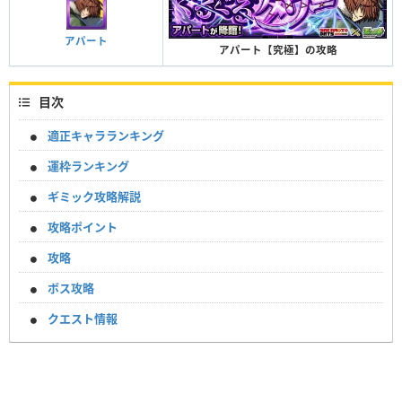
アパート
アパート【究極】の攻略
目次
適正キャラランキング
運枠ランキング
ギミック攻略解説
攻略ポイント
攻略
ボス攻略
クエスト情報