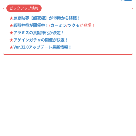
ピックアップ情報
★
麗夏映夢【超究極】が19時から降臨！
★
彩獣神祭が開催中！
/
カーミラ
/
ツクモ
が登場！
★
アラミスの真獣神化が決定！
★
アゲインガチャの開催が決定！
★
Ver.32.0アップデート最新情報！