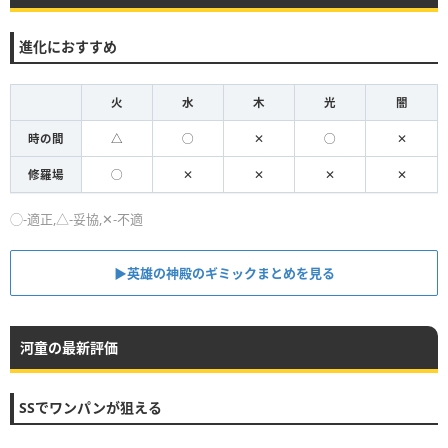
進化におすすめ
火
水
木
光
闇
時の間
△
◯
✕
◯
✕
修羅場
◯
✕
✕
✕
✕
◯-適正,△-妥協,✕-不適
▶英雄の神殿のギミックまとめを見る
河童の最新評価
SSでワンパンが狙える