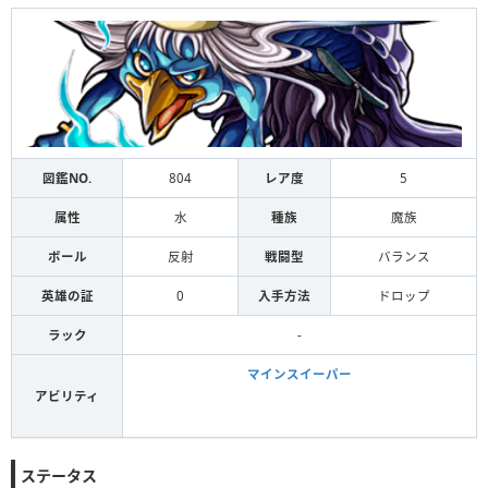
図鑑NO.
804
レア度
5
属性
水
種族
魔族
ボール
反射
戦闘型
バランス
英雄の証
0
入手方法
ドロップ
ラック
-
マインスイーパー
アビリティ
ステータス