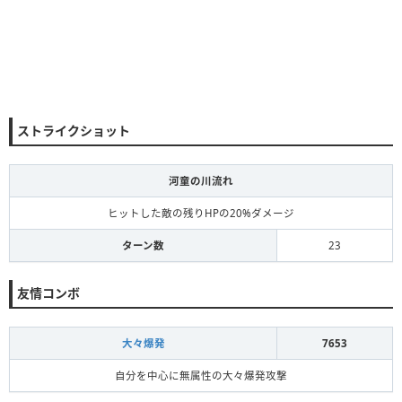
ストライクショット
河童の川流れ
ヒットした敵の残りHPの20%ダメージ
ターン数
23
友情コンボ
大々爆発
7653
自分を中心に無属性の大々爆発攻撃