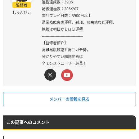
運極達成数：3905
監修者
絶級運極数：206/207
しゅんぴぃ
累計プレイ日数：3900日以上
通常降臨裏表運極、刹那、那由他など運極、
絶級は初日からほぼ運極
---------------------------------
【監修者紹介】
高難易度攻略と周回ガチ勢。
分かりやすい解説動画は
全モンストユーザー必見！
メンバーの情報を見る
この記事へのコメント