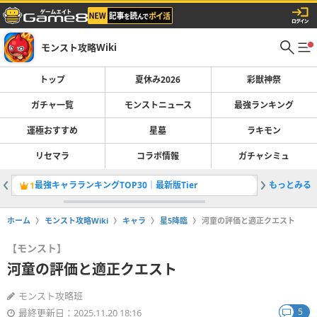
モンスト攻略Wiki
トップ
夏休み2026
彩獣神祭
ガチャ一覧
モンストニュース
最強ランキング
運極おすすめ
星墓
ラキモン
リセマラ
コラボ情報
ガチャシミュ
最強キャラランキングTOP30｜最新版Tier
もっとみる
彩獣神祭
1
2
ホーム
モンスト攻略Wiki
キャラ
星5降臨
河童の評価と適正クエスト
【モンスト】
河童の評価と適正クエスト
モンスト攻略班
5
最終更新日：2025.11.20 18:16