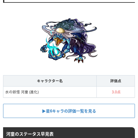
キャラクター名
評価点
水の妖怪 河童 (進化)
3.0点
▶星6キャラの評価一覧を見る
河童のステータス早見表